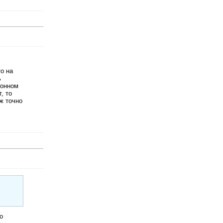
то на
ь
ионном
, то
ж точно
о