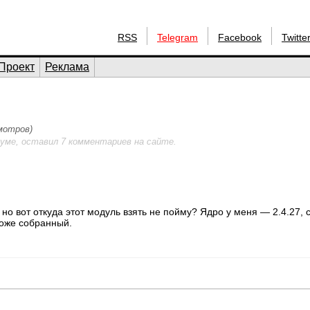
RSS
Telegram
Facebook
Twitte
Проект
Реклама
смотров)
уме, оставил 7 комментариев на сайте.
 но вот откуда этот модуль взять не пойму? Ядро у меня — 2.4.27, 
тоже собранный.