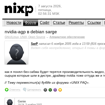
7 августа 2026,
пятница,
02:56:31 MSK
Новости
Форум
Софт
Статьи
Рецепты
Ссылки
nvidia-agp в debian sarge
GNU/Linux, UNIX, Open Source
→
Аппаратное обеспечение
SerP
написал 6 ноября 2005 года в 13:59 (816 про
Ведет себя неопределенно; открыл 4 темы в фор
как я понял без сабжа будет терятся производительность видео,
сырцов которые шли в дистре, драйвер nvidia тоже оттуда же и 
// Тему переместил(а) fly4life из форума «UNIX FAQ».
Ответить
Цитировать
Genie
19:24, 5 ноября 2005