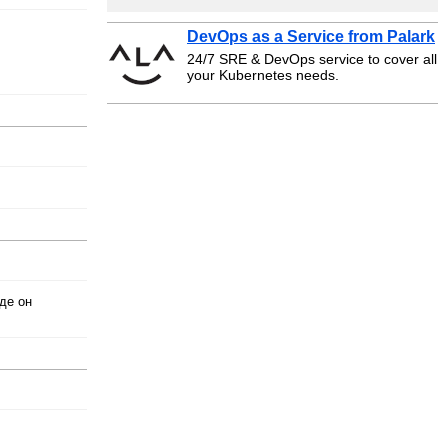
DevOps as a Service from Palark
24/7 SRE & DevOps service to cover all
your Kubernetes needs.
де он