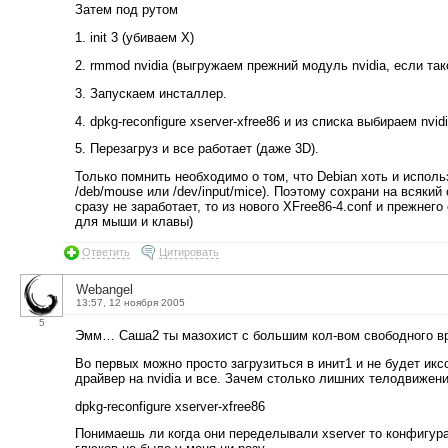
Затем под рутом
1. init 3 (убиваем X)
2. rmmod nvidia (выгружаем прежний модуль nvidia, если так
3. Запускаем инсталлер.
4. dpkg-reconfigure xserver-xfree86 и из списка выбираем nvidi
5. Перезагруз и все работает (даже 3D).
Только помнить необходимо о том, что Debian хоть и использ
/deb/mouse или /dev/input/mice). Поэтому сохрани на всяки
сразу не заработает, то из нового XFree86-4.conf и прежнег
для мыши и клавы)
Ответить
Цитировать
Webangel
13:57, 12 ноября 2005
5
Эмм… Саша2 ты мазохист с большим кол-вом свободного вр
Во первых можно просто загрузиться в инит1 и не будет ик
драйвер на nvidia и все. Зачем столько лишних телодвижен
dpkg-reconfigure xserver-xfree86
Понимаешь ли когда они переделывали xserver то конфигур