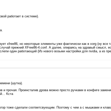
овой работает в системе).
a.
ует xfree86, но некоторые элементы уже фактически как в xorg (ну все 
й случай прежний XFree86-4.conf. А далее, опираясь на здравый смысл, е
о слепи один работающий (Из нового возьми настройки для nvidia, а из пр
емени (шутка).
сов и прочая. Проинсталив дрова можно просто ручками в конфиге замени
ий… Кста
атор тоже сделали соответсвующим. Поэтому с чем а с мышками и клав