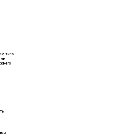
там типа
сли
ежнего
ть
ами