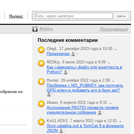
r
Яндекс
Войти
Постучаться
Последние комментарии
OlegL
,
17 декабря 2023 года в 15:00 →
Перекличка
21
REDkiy
,
8 июня 2023 года в 9:09 →
Как «замокать» файл для юниттеста в
Python?
2
fhunter
,
29 ноября 2022 года в 2:09 →
Проблема с NO_PUBKEY: как получить
GPG-ключ и добавить его в базу apt?
собраное из
6
Иванн
,
9 апреля 2022 года в 8:31 →
Ассоциация РАСПО провела первое
учредительное собрание
1
Kiri11.ADV1
,
7 марта 2021 года в 12:01 →
Логи catalina.out в TomCat 9 в формате
JSON
1