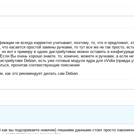
икации не всегда корректно учитывает, поэтому, то, что я предложил, э
, что касается простой замены ручками, то тут все же не так просто, ест
, но вот к примеру в одних дистрибутивах можно оставить в конфигурац
Если Вы очень хорошо знаете, то, конечно, можете и ручками, а если нет
истрибутиве Debian, есть уже готовые модули ядра для nVidia (правда у
аться, прочитав соотвествующие пояснения.
м, как это рекомендует делать сам Debian.
й как вы подозреваете новичек) лишними данными стоит просто лаконичн