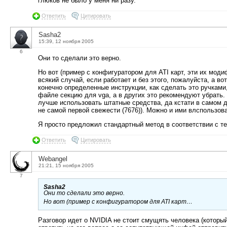
глюков не было у меня ни разу.
Ответить
Цитировать
Sasha2
15:39, 12 ноября 2005
6
Они то сделали это верно.
Но вот (пример с конфигуратором для ATI карт, эти их модиф
всякий случай, если работает и без этого, пожалуйста, а вот
конечно определенные инструкции, как сделать это ручками
файле секцию для vga, а в других это рекомендуют убрать. 
лучше использовать штатные средства, да кстати в самом д
не самой первой свежести (7676)). Можно и ими влспользов
Я просто предложил стандартный метод в соответствии с те
Ответить
Цитировать
Webangel
21:21, 15 ноября 2005
7
Sasha2
Они то сделали это верно.
Но вот (пример с конфигуратором для ATI карт…
Разговор идет о NVIDIA не стоит смущять человека (которы