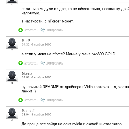
1
если ты о модуле в ядре, то не обязательно, поскольку дра
напрямую.
в частности, с nForce* может.
Ответить
Цитировать
SerP
04:32, 6 ноября 2005
2
а если у меня не nforce? Мамка у меня p4p800 GOLD.
Ответить
Цитировать
Genie
09:01, 6 ноября 2005
3
ну, почитай README от драйвера nVidia-карточек… я, честно
лежит ;)
Ответить
Цитировать
Sasha2
23:04, 8 ноября 2005
4
Да проще все зайди на сайт nvidia и скачай инсталлятор.