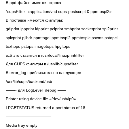
В ppd-файле имеется строка:
*cupsFilter: «application/vnd.cups-postscript 0 ppmtospl2»
В поставке имеются фильтры:
gdiprint ippprint ldpprint pclprint smbprint socketprint spl2print
splcprint pjlhdr ppmtogdi ppmtospl2 ppmtosplc pscms pstopcl
texttops pstops imagetops hpgltops
всё это ставится в /usr/local/linuxprint/filter
Для CUPS фильтры в /usr/lib/cups/filter
В error_log приблизительно следующее
/usr/lib/cups/backend/usb
——-- для LogLevel=debug ——
Printer using device file «/dev/usb/lp0»
LPGETSTATUS returned a port status of 18
———————————-
Media tray empty!