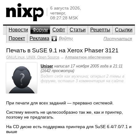
6 августа 2026,
четверг,
08:27:28 MSK
Новости
Форум
Софт
Статьи
Рецепты
Ссылки
Проект
Реклама
Войти
Постучаться
Печать в SuSE 9.1 на Xerox Phaser 3121
GNU/Linux, UNIX, Open Source
→
Аппаратное обеспечение
Uniser
написал 17 ноября 2005 года в 21:11
(1642 просмотра)
Ведет себя как мужчина; открыл 2 темы в
форуме, оставил 3 комментария на сайте.
При печати для всех заданий — прервано системой.
Систему менять не целесообразно так же, как и принтер,
поэтому не предлагать.
На CD диске есть поддержка принтера для SuSE 6.4/7.0/7.1 и
выше