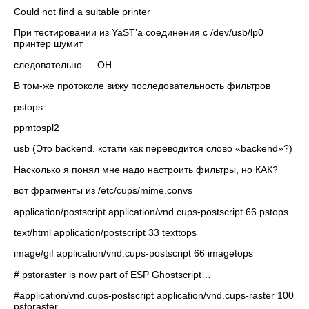
Could not find a suitable printer
При тестировании из YaST’а соединения с /dev/usb/lp0
принтер шумит
следовательно — ОН.
В том-же протоколе вижу последовательность фильтров
pstops
ppmtospl2
usb (Это backend. кстати как переводится слово «backend»?)
Насколько я понял мне надо настроить фильтры, но КАК?
вот фрагменты из /etc/cups/mime.convs
application/postscript application/vnd.cups-postscript 66 pstops
text/html application/postscript 33 texttops
image/gif application/vnd.cups-postscript 66 imagetops
# pstoraster is now part of ESP Ghostscript…
#application/vnd.cups-postscript application/vnd.cups-raster 100
pstoraster