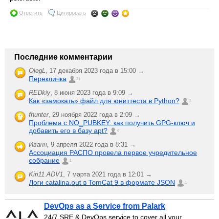
Ответить
Цитировать
Последние комментарии
OlegL
,
17 декабря 2023 года в 15:00 →
Перекличка
21
REDkiy
,
8 июня 2023 года в 9:09 →
Как «замокать» файл для юниттеста в Python?
2
fhunter
,
29 ноября 2022 года в 2:09 →
Проблема с NO_PUBKEY: как получить GPG-ключ и
добавить его в базу apt?
6
Иванн
,
9 апреля 2022 года в 8:31 →
Ассоциация РАСПО провела первое учредительное
собрание
1
Kiri11.ADV1
,
7 марта 2021 года в 12:01 →
Логи catalina.out в TomCat 9 в формате JSON
1
DevOps as a Service from Palark
24/7 SRE & DevOps service to cover all your