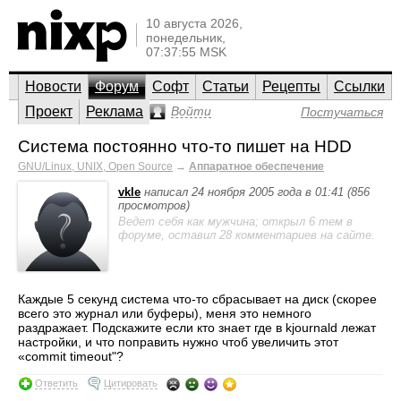
10 августа 2026,
понедельник,
07:37:55 MSK
Новости
Форум
Софт
Статьи
Рецепты
Ссылки
Проект
Реклама
Войти
Постучаться
Система постоянно что-то пишет на HDD
GNU/Linux, UNIX, Open Source
→
Аппаратное обеспечение
vkle
написал 24 ноября 2005 года в 01:41 (856
просмотров)
Ведет себя как мужчина; открыл 6 тем в
форуме, оставил 28 комментариев на сайте.
Каждые 5 секунд система что-то сбрасывает на диск (скорее
всего это журнал или буферы), меня это немного
раздражает. Подскажите если кто знает где в kjournald лежат
настройки, и что поправить нужно чтоб увеличить этот
«commit timeout"?
Ответить
Цитировать