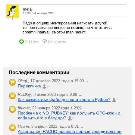
metal
11:36, 24 ноября 2005
1
Надо в опциях монтирования написать другой,
точное название опции не помню, но что-то типа
commit interval, смотри man mount
Ответить
Цитировать
Последние комментарии
OlegL
,
17 декабря 2023 года в 15:00 →
Перекличка
21
REDkiy
,
8 июня 2023 года в 9:09 →
Как «замокать» файл для юниттеста в Python?
2
fhunter
,
29 ноября 2022 года в 2:09 →
Проблема с NO_PUBKEY: как получить GPG-ключ и
добавить его в базу apt?
6
Иванн
,
9 апреля 2022 года в 8:31 →
Ассоциация РАСПО провела первое учредительное