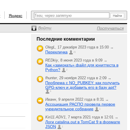
r
Яндекс
Войти
Постучаться
Последние комментарии
OlegL
,
17 декабря 2023 года в 15:00 →
Перекличка
21
REDkiy
,
8 июня 2023 года в 9:09 →
Как «замокать» файл для юниттеста в
Python?
2
fhunter
,
29 ноября 2022 года в 2:09 →
Проблема с NO_PUBKEY: как получить
GPG-ключ и добавить его в базу apt?
6
Иванн
,
9 апреля 2022 года в 8:31 →
Ассоциация РАСПО провела первое
учредительное собрание
1
Kiri11.ADV1
,
7 марта 2021 года в 12:01 →
Логи catalina.out в TomCat 9 в формате
JSON
1