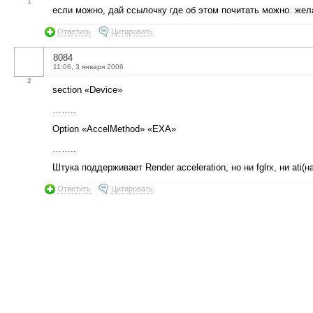
1
если можно, дай ссылочку где об этом почитать можно. жел
Ответить
Цитировать
8084
11:06, 3 января 2006
2
section «Device»
……..
Option «AccelMethod» «EXA»
……..
Штука поддерживает Render acceleration, но ни fglrx, ни ati
Ответить
Цитировать