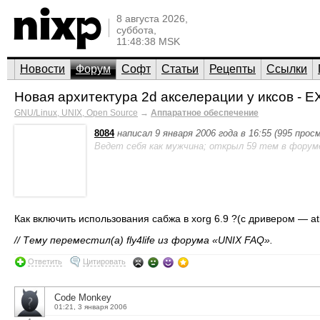
8 августа 2026,
суббота,
11:48:38 MSK
Новости
Форум
Софт
Статьи
Рецепты
Ссылки
Новая архитектура 2d акселерации у иксов - E
GNU/Linux, UNIX, Open Source
→
Аппаратное обеспечение
8084
написал 9 января 2006 года в 16:55 (995 прос
Ведет себя как мужчина; открыл 59 тем в форум
Как включить использования сабжа в xorg 6.9 ?(с дривером — ati ,
// Тему переместил(а) fly4life из форума «UNIX FAQ».
Ответить
Цитировать
Code Monkey
01:21, 3 января 2006