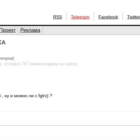
RSS
Telegram
Facebook
Twitte
Проект
Реклама
XA
мотров)
е, оставил 757 комментариев на сайте.
 ну и можно ли с fglrx) ?