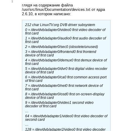
1
глядя на содержание файла
/usr/src/linux/Documentation/devices.txt от ядра
2.6.10, в котором написано:
212 char LinuxTV.org DVB driver subsystem
0 = /dev/dvb/adapter0/video0 first video decoder of
first card
1 = /dev/dvb/adapter0/audio0 first audio decoder of
first card
2 = /dev/dvb/adapter0/sec0 (obsolete/unused)
3 = /dev/dvb/adapter0/frontend0 first frontend
device of first card
4 = /dev/dvb/adapter0/demux0 first demux device of
first card
5 = /dev/dvb/adapter0/dvr0 first digital video recoder
device of first card
6 = /dev/dvb/adapter0/ca0 first common access port
of first card
7 = /dev/dvb/adapter0/net0 first network device of
first card
8 = /dev/dvb/adapter0/osd0 first on-screen-display
device of first card
9 = /dev/dvb/adapter0/video1 second video
decoder of first card
…
64 = /dev/dvb/adapter1/video0 first video decoder of
second card
…
128 = /dev/dvb/adapter2/video0 first video decoder