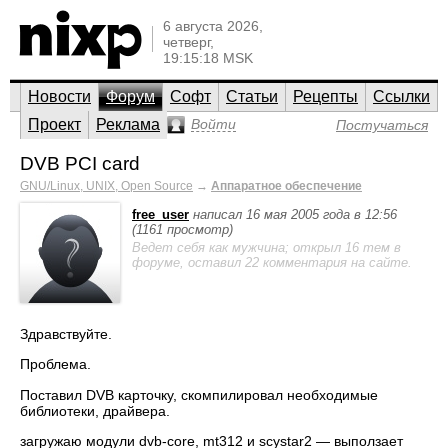
6 августа 2026,
четверг,
19:15:18 MSK
Новости
Форум
Софт
Статьи
Рецепты
Ссылки
Проект
Реклама
Войти
Постучаться
DVB PCI card
GNU/Linux, UNIX, Open Source
→
Аппаратное обеспечение
free_user
написал 16 мая 2005 года в 12:56
(1161 просмотр)
Ведет себя как мужчина; открыл 16 тем в
форуме, оставил 22 комментария на сайте.
Здравствуйте.
Проблема.
Поставил DVB карточку, скомпилировал необходимые
библиотеки, драйвера.
загружаю модули dvb-core, mt312 и scystar2 — выползает