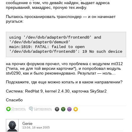
сообщение о том, что девайс найден, выдает адреса
прерываний, макадрес, прочую тех.инфу.
Пытаюсь просканировать транспондер — и он начинает
ругаться:
using '/dev/dvb/adapter0/frontend0' and 
'/dev/dvb/adapter0/demux0'

main:1819: FATAL: failed to open 
на прочих форумов прочел, что проблема с модулем mt312
(*типа, не для той версии карточки*), и попробовал модуль
stv0290, как и было рекомендовано. Результат — ноль…
Подскажите, где еще можно копать и в каком направлении?
Система: RedHat 9, kernel 2.4.30, карточка SkyStar2
Спасибо
Ответить
Цитировать
Genie
13:04, 16 мая 2005