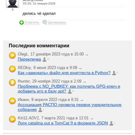
05:35, 31 января 2006
6
делись чё зделал
Ответить
Цитировать
Последние комментарии
OlegL
,
17 декабря 2023 года в 15:00 →
Перекличка
21
REDkiy
,
8 июня 2023 года в 9:09 →
Как «замокать» файл для юниттеста в Python?
2
fhunter
,
29 ноября 2022 года в 2:09 →
Проблема с NO_PUBKEY: как получить GPG-ключ и
добавить его в базу apt?
6
Иванн
,
9 апреля 2022 года в 8:31 →
Ассоциация РАСПО провела первое учредительное
собрание
1
Kiri11.ADV1
,
7 марта 2021 года в 12:01 →
Логи catalina.out в TomCat 9 в формате JSON
1