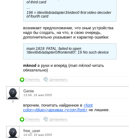
of third card
…
196 = /dev/dvb/adapter3/video0 first video decoder
of fourth card
возникает предположение, что оные устройства
надо бы создать, на что, в свою очередь,
дополнительно указывает и характер ошибки:
main:1819: FATAL: failed to open
'/dev/dvb/adapter0/frontend0\′: 19 No such device
mknod
в руки и вперёд (
man mknod
читать
обязательно)
Ответить
Цитировать
Genie
13:09, 16 мая 2005
2
впрочем, почитать найденное в
<font
color=«blue»>архивах гугля</font>
не лишнее.
Ответить
Цитировать
free_user
14:43, 16 мая 2005