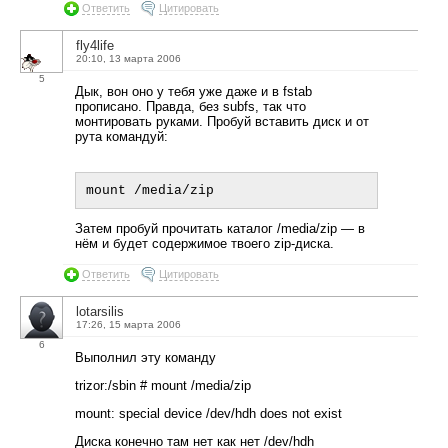
Ответить
Цитировать
fly4life
20:10, 13 марта 2006
5
Дык, вон оно у тебя уже даже и в fstab
прописано. Правда, без subfs, так что
монтировать руками. Пробуй вставить диск и от
рута командуй:
Затем пробуй прочитать каталог /media/zip — в
нём и будет содержимое твоего zip-диска.
Ответить
Цитировать
lotarsilis
17:26, 15 марта 2006
6
Выполнил эту команду
trizor:/sbin # mount /media/zip
mount: special device /dev/hdh does not exist
Диска конечно там нет как нет /dev/hdh