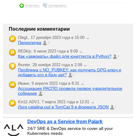
Ответить
Цитировать
Последние комментарии
OlegL
,
17 декабря 2023 года в 15:00 →
Перекличка
21
REDkiy
,
8 июня 2023 года в 9:09 →
Как «замокать» файл для юниттеста в Python?
2
fhunter
,
29 ноября 2022 года в 2:09 →
Проблема с NO_PUBKEY: как получить GPG-ключ и
добавить его в базу apt?
6
Иванн
,
9 апреля 2022 года в 8:31 →
Ассоциация РАСПО провела первое учредительное
собрание
1
Kiri11.ADV1
,
7 марта 2021 года в 12:01 →
Логи catalina.out в TomCat 9 в формате JSON
1
DevOps as a Service from Palark
24/7 SRE & DevOps service to cover all your
Kubernetes needs.