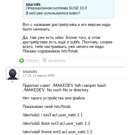
lotarsilis_
Операционная система SUSE 10.0
В ней уже используется /udev?
Вот с названия дистрибутива и его версии надо
было начинать.
Да, там уже есть udev. Более того, в этом
дистрибутиве есть ещё и subfs. Поэтому, скорее
всего, тебе настраивать уже ничего не надо.
Покажи содержимое /etc/fstab.
Ответить
Цитировать
lotarsilis
17:19, 13 марта 2006
4
Прделал совет ./MAKEDEV hdh говорит bash:
./MAKEDEV: No such file or directory
Нет такого устройства или файла
Показываю свой /etc/fstab
/dev/sda1 / ext3 acl,user_xattr 1 1
/dev/sda5 /boot ext3 acl,user_xattr 1 2
/dev/sda9 /home ext3 acl,user_xattr 1 2