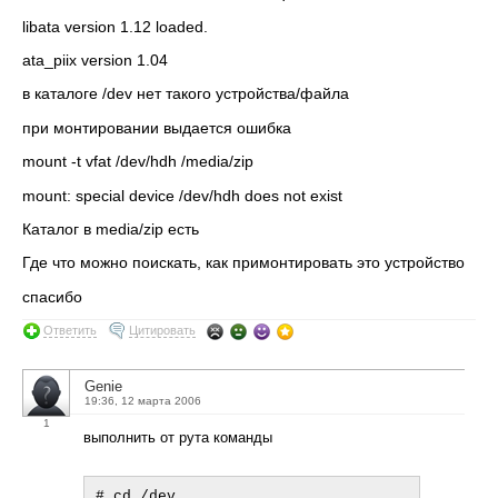
libata version 1.12 loaded.
ata_piix version 1.04
в каталоге /dev нет такого устройства/файла
при монтировании выдается ошибка
mount -t vfat /dev/hdh /media/zip
mount: special device /dev/hdh does not exist
Каталог в media/zip есть
Где что можно поискать, как примонтировать это устройство
спасибо
Ответить
Цитировать
Genie
19:36, 12 марта 2006
1
выполнить от рута команды
# cd /dev
