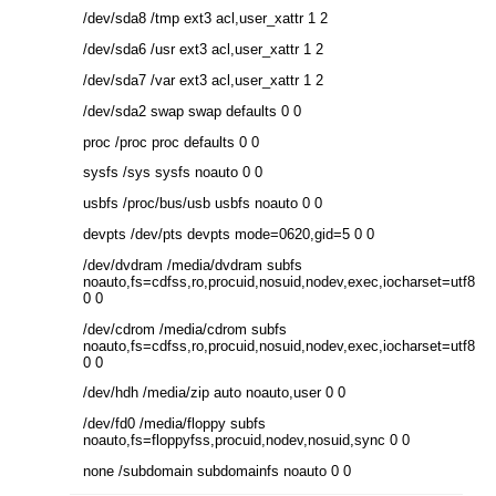
/dev/sda8 /tmp ext3 acl,user_xattr 1 2
/dev/sda6 /usr ext3 acl,user_xattr 1 2
/dev/sda7 /var ext3 acl,user_xattr 1 2
/dev/sda2 swap swap defaults 0 0
proc /proc proc defaults 0 0
sysfs /sys sysfs noauto 0 0
usbfs /proc/bus/usb usbfs noauto 0 0
devpts /dev/pts devpts mode=0620,gid=5 0 0
/dev/dvdram /media/dvdram subfs
noauto,fs=cdfss,ro,procuid,nosuid,nodev,exec,iocharset=utf8
0 0
/dev/cdrom /media/cdrom subfs
noauto,fs=cdfss,ro,procuid,nosuid,nodev,exec,iocharset=utf8
0 0
/dev/hdh /media/zip auto noauto,user 0 0
/dev/fd0 /media/floppy subfs
noauto,fs=floppyfss,procuid,nodev,nosuid,sync 0 0
none /subdomain subdomainfs noauto 0 0