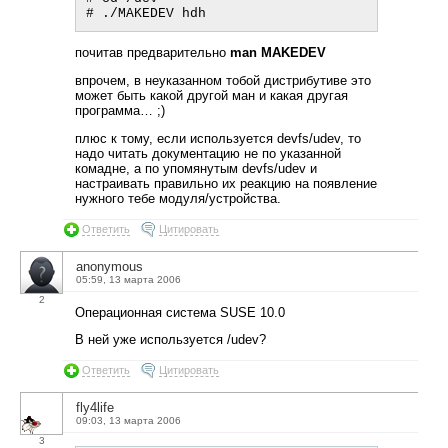
почитав предварительно
man MAKEDEV
впрочем, в неуказанном тобой дистрибутиве это
может быть какой другой ман и какая другая
программа… ;)
плюс к тому, если используется devfs/udev, то
надо читать документацию не по указанной
комадне, а по упомянутым devfs/udev и
настраивать правильно их реакцию на появление
нужного тебе модуля/устройства.
Ответить
Цитировать
anonymous
05:59, 13 марта 2006
2
Операционная система SUSE 10.0
В ней уже используется /udev?
Ответить
Цитировать
fly4life
09:03, 13 марта 2006
3