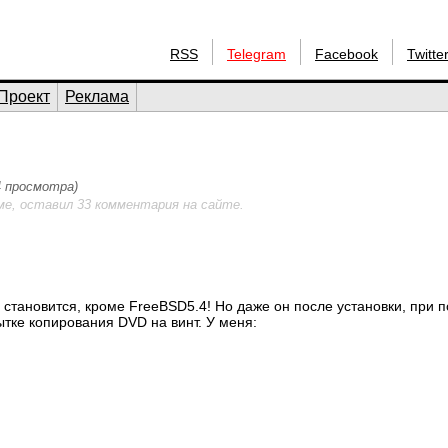
RSS
Telegram
Facebook
Twitte
Проект
Реклама
4 просмотра)
ме, оставил 33 комментария на сайте.
е становится, кроме FreeBSD5.4! Но даже он после установки, при 
пытке копирования DVD на винт. У меня: