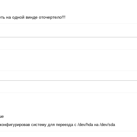
ть на одной винде оточертело!!!
ше
конфигурировав систему для переезда с /dev/hda на /dev/sda