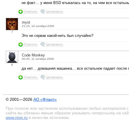
не факт… у меня BSD втыкалась на то, на чем все остальны
Ответить
Цитировать
myst
21:15, 10 октября 2006
7
Это не сервак какой-нить был случайно?
Ответить
Цитировать
Code Monkey
00:45, 11 октября 2006
8
да нет… домашняя машинка… все остальное падает после па
Ответить
Цитировать
© 2001—2026
АО «Флант»
При полном или частичном использовании любых материалов с
сайта вы обязаны явным образом указывать гиперссылку на сай
www.nixp.ru
в качестве источника.