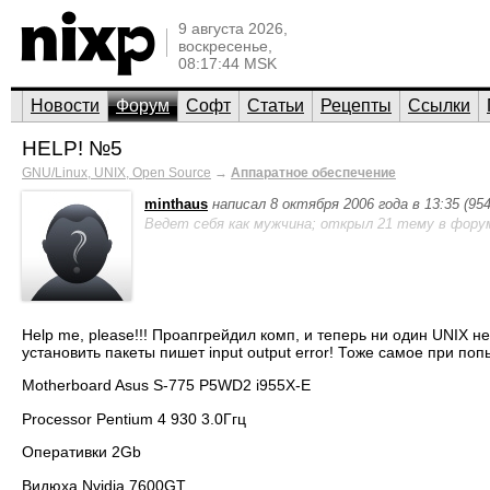
9 августа 2026,
воскресенье,
08:17:44 MSK
Новости
Форум
Софт
Статьи
Рецепты
Ссылки
HELP! №5
GNU/Linux, UNIX, Open Source
→
Аппаратное обеспечение
minthaus
написал 8 октября 2006 года в 13:35 (95
Ведет себя как мужчина; открыл 21 тему в фору
Help me, please!!! Проапгрейдил комп, и теперь ни один UNIX н
установить пакеты пишет input output error! Тоже самое при по
Motherboard Asus S-775 P5WD2 i955X-E
Processor Pentium 4 930 3.0Ггц
Оперативки 2Gb
Видюха Nvidia 7600GT