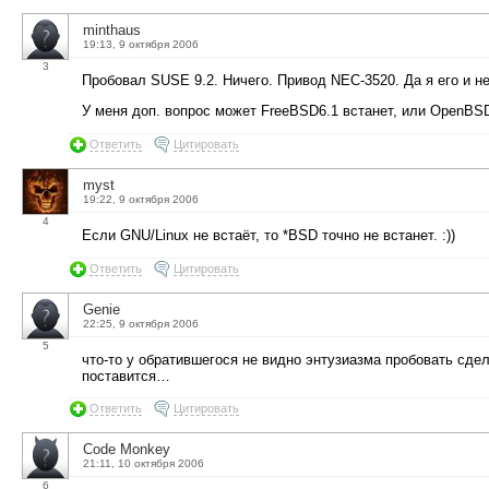
minthaus
19:13, 9 октября 2006
3
Пробовал SUSE 9.2. Ничего. Привод NEC-3520. Да я его и 
У меня доп. вопрос может FreeBSD6.1 встанет, или OpenBS
Ответить
Цитировать
myst
19:22, 9 октября 2006
4
Если GNU/Linux не встаёт, то *BSD точно не встанет. :))
Ответить
Цитировать
Genie
22:25, 9 октября 2006
5
что-то у обратившегося не видно энтузиазма пробовать сд
поставится…
Ответить
Цитировать
Code Monkey
21:11, 10 октября 2006
6