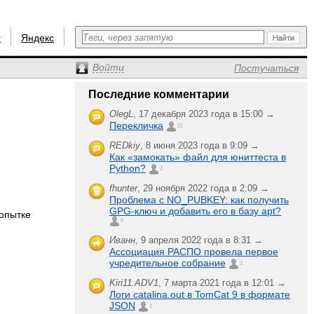
r
Яндекс
Войти
Постучаться
Последние комментарии
OlegL
,
17 декабря 2023 года в 15:00 →
Перекличка
21
REDkiy
,
8 июня 2023 года в 9:09 →
Как «замокать» файл для юниттеста в
Python?
2
fhunter
,
29 ноября 2022 года в 2:09 →
Проблема с NO_PUBKEY: как получить
GPG-ключ и добавить его в базу apt?
попытке
6
Иванн
,
9 апреля 2022 года в 8:31 →
Ассоциация РАСПО провела первое
учредительное собрание
1
Kiri11.ADV1
,
7 марта 2021 года в 12:01 →
Логи catalina.out в TomCat 9 в формате
JSON
1