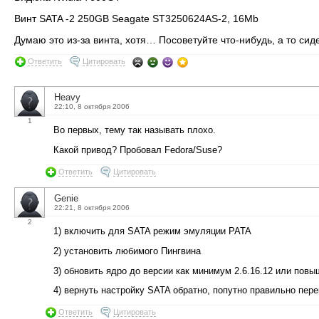
Винт SATA -2 250GB Seagate ST3250624AS-2, 16Mb
Думаю это из-за винта, хотя… Посоветуйте что-нибудь, а то сиде
Ответить
Цитировать
Heavy
22:10, 8 октября 2006
1
Во первых, тему так называть плохо.
Какой привод? Пробовал Fedora/Suse?
Ответить
Цитировать
Genie
22:21, 8 октября 2006
2
1) включить для SATA режим эмуляции PATA
2) установить любимого Пингвина
3) обновить ядро до версии как минимум 2.6.16.12 или повы
4) вернуть настройку SATA обратно, попутно правильно пере
Ответить
Цитировать