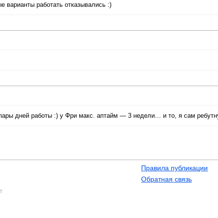
е варианты работать отказывались :)
ры дней работы :) у Фри макс. аптайм — 3 недели… и то, я сам ребутну
Правила публикации
Обратная связь
т