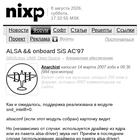
8 августа 2026,
суббота,
17:32:55 MSK
Новости
Форум
Софт
Статьи
Рецепты
Ссылки
Проект
Реклама
Войти
Постучаться
ALSA && onboard SiS AC'97
GNU/Linux, UNIX, Open Source
→
Аппаратное обеспечение
Anarchist
написал 14 марта 2007 года в 09:36
(984 просмотра)
Ведет себя как мужчина; открыл 258 тем в
форуме, оставил 4097 комментариев на
сайте.
Как и ожидалось, поддержка реализована в модуле
snd_intel8×0.
alsaconf (если этот модуль собран) карточку видит.
Но (независимо от случая: используется драйвер из ядра
или из пакета alsa-driver) звука нет. Причём в последнем
случае (использование драйвера из пакета alsa-driver)