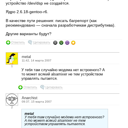
устройство /dev/dsp не создаётся.
Ядро 2.6.18-gentoo-r6.
В качестве пути решения: писать багрепорт (как
реокмендовано — сначала разработчикам дистрибутива).
Другие варианты будут?
Ответить
Цитировать
metal
11:42, 14 марта 2007
1
У тебя там случайно модема нет встроеного? А
то может всякий alsamixer не тем устройством
управлять пытается.
Ответить
Цитировать
Anarchist
09:37, 15 марта 2007
2
metal
У тебя там случайно модема нет встроеного?
А то может всякий alsamixer не тем
устройством управлять пытается.