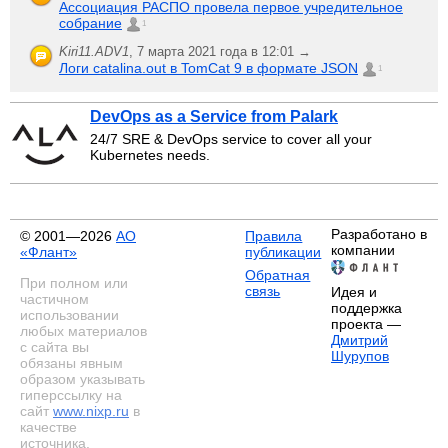
Ассоциация РАСПО провела первое учредительное
собрание
1
Kiri11.ADV1
,
7 марта 2021 года в 12:01 →
Логи catalina.out в TomCat 9 в формате JSON
1
DevOps as a Service from Palark
24/7 SRE & DevOps service to cover all your
Kubernetes needs.
Разработано в
© 2001—2026
АО
Правила
компании
«Флант»
публикации
Обратная
При полном или
связь
Идея и
частичном
поддержка
использовании
проекта —
любых материалов
Дмитрий
с сайта вы
Шурупов
обязаны явным
образом указывать
гиперссылку на
сайт
www.nixp.ru
в
качестве
источника.