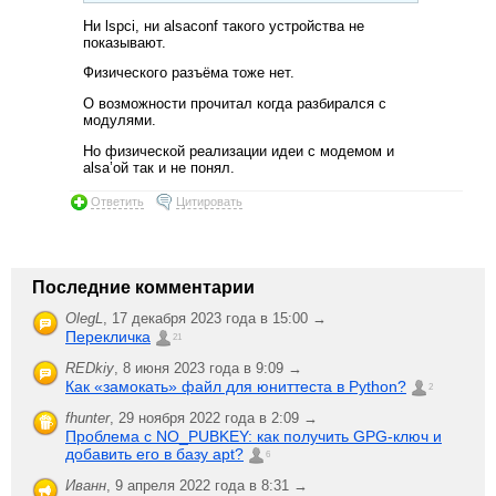
Ни lspci, ни alsaconf такого устройства не
показывают.
Физического разъёма тоже нет.
О возможности прочитал когда разбирался с
модулями.
Но физической реализации идеи с модемом и
alsa’ой так и не понял.
Ответить
Цитировать
Последние комментарии
OlegL
,
17 декабря 2023 года в 15:00 →
Перекличка
21
REDkiy
,
8 июня 2023 года в 9:09 →
Как «замокать» файл для юниттеста в Python?
2
fhunter
,
29 ноября 2022 года в 2:09 →
Проблема с NO_PUBKEY: как получить GPG-ключ и
добавить его в базу apt?
6
Иванн
,
9 апреля 2022 года в 8:31 →