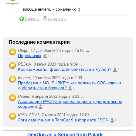
6
вообще ничего, к сожалению ;)
Ответить
Цитировать
Последние комментарии
OlegL
,
17 декабря 2023 года в 15:00 →
Перекличка
21
REDkiy
,
8 июня 2023 года в 9:09 →
Как «замокать» файл для юниттеста в Python?
2
fhunter
,
29 ноября 2022 года в 2:09 →
Проблема с NO_PUBKEY: как получить GPG-ключ и
добавить его в базу apt?
6
Иванн
,
9 апреля 2022 года в 8:31 →
Ассоциация РАСПО провела первое учредительное
собрание
1
Kiri11.ADV1
,
7 марта 2021 года в 12:01 →
Логи catalina.out в TomCat 9 в формате JSON
1
DevOps as a Service from Palark