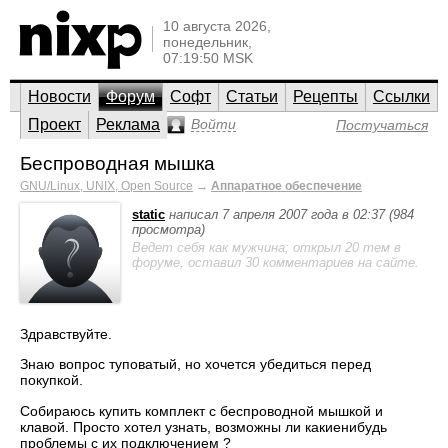
10 августа 2026,
понедельник,
07:19:50 MSK
Новости
Форум
Софт
Статьи
Рецепты
Ссылки
Проект
Реклама
Войти
Постучаться
Беспроводная мышка
GNU/Linux, UNIX, Open Source
→
Аппаратное обеспечение
static
написал 7 апреля 2007 года в 02:37 (984
просмотра)
Ведет себя как мужчина; открыл 20 тем в
форуме, оставил 30 комментариев на сайте.
Здравствуйте.
Знаю вопрос туповатый, но хочется убедиться перед
покупкой.
Собираюсь купить комплект с беспроводной мышкой и
клавой. Просто хотел узнать, возможны ли какиенибудь
проблемы с их подключением ?