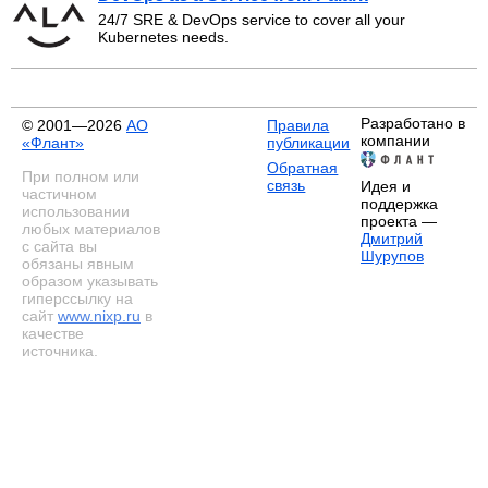
24/7 SRE & DevOps service to cover all your
Kubernetes needs.
Разработано в
© 2001—2026
АО
Правила
компании
«Флант»
публикации
Обратная
При полном или
связь
Идея и
частичном
поддержка
использовании
проекта —
любых материалов
Дмитрий
с сайта вы
Шурупов
обязаны явным
образом указывать
гиперссылку на
сайт
www.nixp.ru
в
качестве
источника.