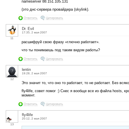
nameserver 88.151.105.131
(это днс-сервера провайдера (skylink).
Ответить
Цитировать
Dr. Evil
17:35, 2 мая 2007
11
расшифруй свою фразу «глючно работает».
что ты понимаешь под таким видом работы?
Ответить
Цитировать
lentin
19:28, 2 мая 2007
12
Это значит то, что оно то работает, то не работает. Без вся
fly4life, совет помог :) Снес я вообще все из файла hosts, 
момент.
Ответить
Цитировать
fly4life
20:12, 2 мая 2007
13