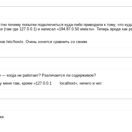
стно почему попытки подключиться куда-либо приводили к тому, что куд
 (там где 127.0.0.1) и написал «194.87.0.50 www.ru». Теперь вроде как р
в /etc/hosts. Очень хочется сравнить со своим.
т, и — когда не работает? Различается ли содержимое?
 у меня там, кроме «127.0.0.1 localhost», ничего и нет.
же: