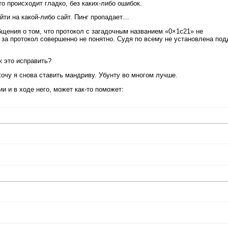
о происходит гладко, без каких-либо ошибок.
йти на какой-либо сайт. Пинг пропадает…
щения о том, что протокол с загадочным названием «0×1c21» не
о за протокол совершенно не понятно. Судя по всему не установлена по
к это исправить?
хочу я снова ставить мандриву. Убунту во многом лучше.
и и в ходе него, может как-то поможет: