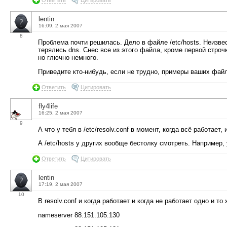
lentin
16:09, 2 мая 2007
8
Проблема почти решилась. Дело в файле /etc/hosts. Неизве
терялись dns. Снес все из этого файла, кроме первой строчки
но глючно немного.
Приведите кто-нибудь, если не трудно, примеры ваших файло
Ответить
Цитировать
fly4life
16:25, 2 мая 2007
9
А что у тебя в /etc/resolv.conf в момент, когда всё работае
А /etc/hosts у других вообще бестолку смотреть. Например,
Ответить
Цитировать
lentin
17:19, 2 мая 2007
10
В resolv.conf и когда работает и когда не работает одно и то 
nameserver 88.151.105.130