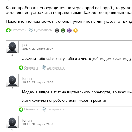
Когда пробовал непосредственно через pppd call ppp0 , то ругае
объявления устройства неправильный. Как же его правильно на
Помогите кто чем может .. очень нужен инет в линуксе, я от ви
Ответить
Цитировать
pol
10:37, 29 марта 2007
1
а зачем тебе usbserial у тебя же чисто усб модем юзай мо
Ответить
Цитировать
lentin
16:13, 29 марта 2007
2
Модем в винде висит на виртуальном com-порте, во всех инст
Хотя конечно попробую с acm, может прокатит.
Ответить
Цитировать
lentin
18:18, 31 марта 2007
3