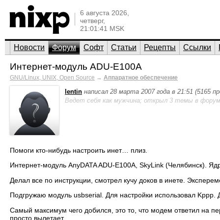
6 августа 2026,
четверг,
21:01:41 MSK
Новости
Форум
Софт
Статьи
Рецепты
Ссылки
Интернет-модуль ADU-E100A
GNU/Linux, UNIX, Open Source
→
Аппаратное обеспечение
lentin
написал 28 марта 2007 года в 21:51 (5165 п
Ведет себя как мужчина; открыл 3 темы в форум
Помоги кто-нибудь настроить инет… плиз.
Интернет-модуль AnyDATA ADU-E100A, SkyLink (Челябинск). Ядр
Делал все по инструкции, смотрел кучу доков в инете. Эксп
Подгружаю модуль usbserial. Для настройки использовал Kppp. Д
Самый максимум чего добился, это то, что модем ответил на пе
просто вылетает.