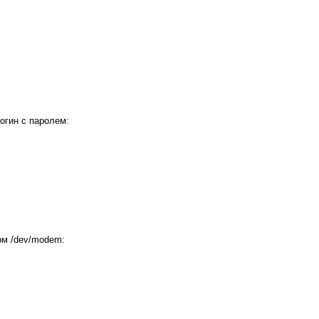
логин с паролем:
ом /dev/modem: