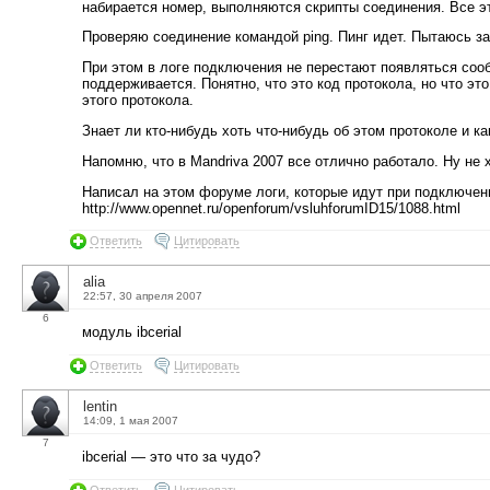
набирается номер, выполняются скрипты соединения. Все эт
Проверяю соединение командой ping. Пинг идет. Пытаюсь за
При этом в логе подключения не перестают появляться сооб
поддерживается. Понятно, что это код протокола, но что эт
этого протокола.
Знает ли кто-нибудь хоть что-нибудь об этом протоколе и ка
Напомню, что в Mandriva 2007 все отлично работало. Ну не 
Написал на этом форуме логи, которые идут при подключени
http://www.opennet.ru/openforum/vsluhforumID15/1088.html
Ответить
Цитировать
alia
22:57, 30 апреля 2007
6
модуль ibcerial
Ответить
Цитировать
lentin
14:09, 1 мая 2007
7
ibcerial — это что за чудо?
Ответить
Цитировать