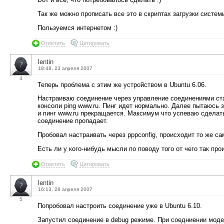
Так же можно прописать все это в скриптах загрузки системы, 
Пользуемся интернетом :)
Ответить
Цитировать
lentin
18:48, 23 апреля 2007
4
Теперь проблема с этим же устройством в Ubuntu 6.06.
Настраиваю соединение через управление соединениями ста
консоли ping www.ru. Пинг идет нормально. Далее пытаюсь за
и пинг www.ru прекращается. Максимум что успеваю сделать,
соединение пропадает.
Пробовал настраивать через pppconfig, происходит то же са
Есть ли у кого-нибудь мысли по поводу того от чего так про
Ответить
Цитировать
lentin
16:13, 28 апреля 2007
5
Попробовал настроить соединение уже в Ubuntu 6.10.
Запустил соединение в debug режиме. При соедниении моде