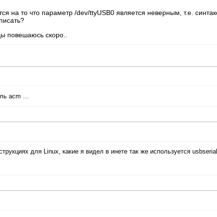
тся на то что параметр /dev/ttyUSB0 является неверным, т.е. синтак
писать?
нды повешаюсь скоро..
дуль acm …
рукциях для Linux, какие я видел в инете так же используется usbserial