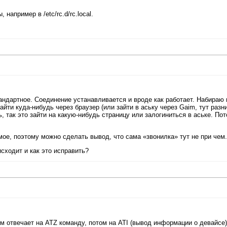
например в /etc/rc.d/rc.local.
ндартное. Соединение устанавливается и вроде как работает. Набираю 
йти куда-нибудь через браузер (или зайти в аську через Gaim, тут разн
 так это зайти на какую-нибудь страницу или залогиниться в аське. По
мое, поэтому можно сделать вывод, что сама «звонилка» тут не при чем.
исходит и как это исправить?
м отвечает на ATZ команду, потом на ATI (вывод информации о девайсе)