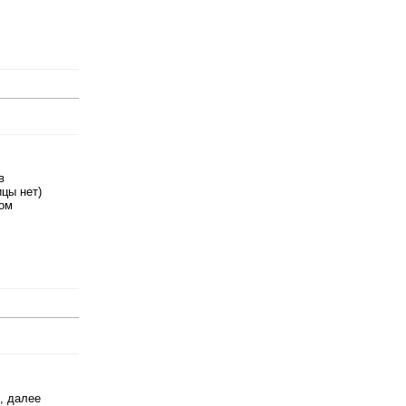
в
ицы нет)
том
, далее