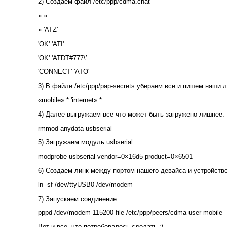
2) Создаем файл /etc/ppp/cdma.chat
» »
» 'ATZ'
'OK' 'ATI'
'OK' 'ATDT#777\′
'CONNECT' 'ATO'
3) В файле /etc/ppp/pap-secrets убераем все и пишем наши 
«mobile» * 'internet» *
4) Далее выгружаем все что может быть загружено лишнее:
rmmod anydata usbserial
5) Загружаем модуль usbserial:
modprobe usbserial vendor=0×16d5 product=0×6501
6) Создаем линк между портом нашего девайса и устройств
ln -sf /dev/ttyUSB0 /dev/modem
7) Запускаем соединение:
pppd /dev/modem 115200 file /etc/ppp/peers/cdma user mobile
Вот и все, что потребовалось сделать :)