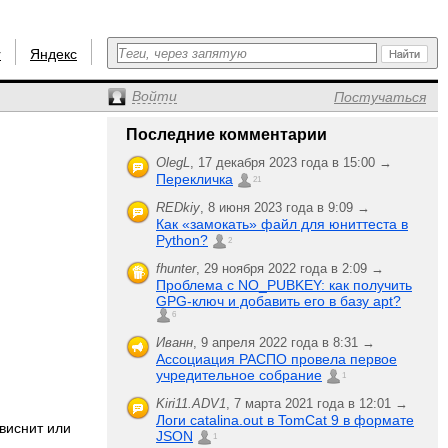
r
Яндекс
Войти
Постучаться
Последние комментарии
OlegL
,
17 декабря 2023 года в 15:00 →
Перекличка
21
REDkiy
,
8 июня 2023 года в 9:09 →
Как «замокать» файл для юниттеста в
Python?
2
fhunter
,
29 ноября 2022 года в 2:09 →
Проблема с NO_PUBKEY: как получить
GPG-ключ и добавить его в базу apt?
6
Иванн
,
9 апреля 2022 года в 8:31 →
Ассоциация РАСПО провела первое
учредительное собрание
1
Kiri11.ADV1
,
7 марта 2021 года в 12:01 →
Логи catalina.out в TomCat 9 в формате
виснит или
JSON
1