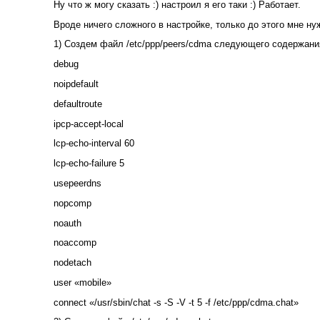
Ну что ж могу сказать :) настроил я его таки :) Работает.
Вроде ничего сложного в настройке, только до этого мне ну
1) Создем файл /etc/ppp/peers/cdma следующего содержани
debug
noipdefault
defaultroute
ipcp-accept-local
lcp-echo-interval 60
lcp-echo-failure 5
usepeerdns
nopcomp
noauth
noaccomp
nodetach
user «mobile»
connect «/usr/sbin/chat -s -S -V -t 5 -f /etc/ppp/cdma.chat»