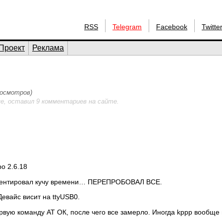
RSS
Telegram
Facebook
Twitte
Проект
Реклама
росмотров)
е, оставил 9 комментариев на сайте.
о 2.6.18
ерементировал кучу времени… ПЕРЕПРОБОВАЛ ВСЕ.
евайс висит на ttyUSB0.
рвую команду AT ОК, после чего все замерло. Иногда kppp вообще 