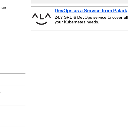
сис
DevOps as a Service from Palark
24/7 SRE & DevOps service to cover all
your Kubernetes needs.
.