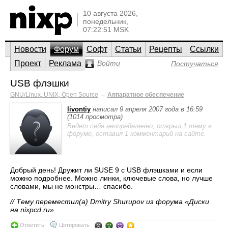
10 августа 2026,
понедельник,
07:22:51 MSK
Новости
Форум
Софт
Статьи
Рецепты
Ссылки
Проект
Реклама
Войти
Постучаться
USB флэшки
GNU/Linux, UNIX, Open Source
→
Аппаратное обеспечение
livontiy
написал 9 апреля 2007 года в 16:59
(1014 просмотра)
Ведет себя неопределенно; открыл 1 тему в
форуме, оставил 1 комментарий на сайте.
Добрый день! Дружит ли SUSE 9 с USB флэшками и если
можно подробнее. Можно линки, ключевые слова, но лучше
словами, мы не монстры… спасибо.
// Тему переместил(а) Dmitry Shurupov из форума «Диски
на nixpcd.ru».
Ответить
Цитировать