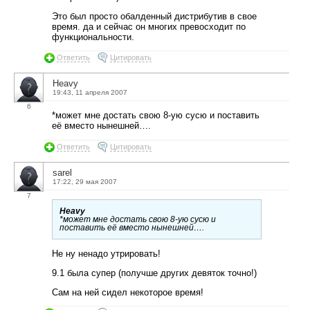
Это был просто обалденный дистрибутив в свое
время. да и сейчас он многих превосходит по
функциональности.
Ответить
Цитировать
Heavy
19:43, 11 апреля 2007
6
*может мне достать свою 8-ую сусю и поставить
её вместо нынешней….
Ответить
Цитировать
sarel
17:22, 29 мая 2007
7
Heavy
*может мне достать свою 8-ую сусю и
поставить её вместо нынешней….
Не ну ненадо утрировать!
9.1 была супер (получше других девяток точно!)
Сам на ней сидел некоторое время!