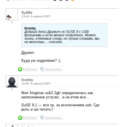
fly4life
13:43, 9 апреля 2007
1
livontiy
Добрый день! Дружит ли SUSE 9 с USB
флэшками и если можно подробнее. Можно
линки, ключевые слова, но лучше словами, мы
не монстры… спасибо.
Дружит.
Куда уж подробнее? ;).
Ответить
Цитировать
livontiy
16:56, 9 апреля 2007
2
Моя 'kingmax usb2 2gb' определилась как
неопознанное устр-во…и на етом все…
SuSE 9.1 — все ок, за исключением usb. Где
рыть и шо читать?
Ответить
Цитировать