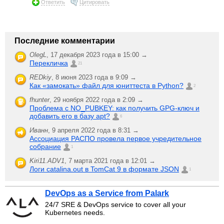
Ответить
Цитировать
Последние комментарии
OlegL
,
17 декабря 2023 года в 15:00 →
Перекличка
21
REDkiy
,
8 июня 2023 года в 9:09 →
Как «замокать» файл для юниттеста в Python?
2
fhunter
,
29 ноября 2022 года в 2:09 →
Проблема с NO_PUBKEY: как получить GPG-ключ и
добавить его в базу apt?
6
Иванн
,
9 апреля 2022 года в 8:31 →
Ассоциация РАСПО провела первое учредительное
собрание
1
Kiri11.ADV1
,
7 марта 2021 года в 12:01 →
Логи catalina.out в TomCat 9 в формате JSON
1
DevOps as a Service from Palark
24/7 SRE & DevOps service to cover all your
Kubernetes needs.