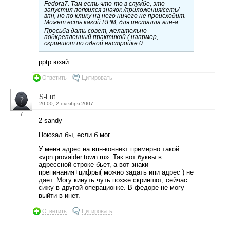
Fedora7. Там есть что-то в службе, это
запустил появился значок /приложения/сеть/
впн, но по клику на него ничего не происходит.
Может есть какой RPM, для инсталла впн-а.
Просьба дать совет, желательно
подкрепленный практикой ( напрмер,
скриншот по одной настройке 0.
pptp юзай
Ответить
Цитировать
S-Fut
20:00, 2 октября 2007
7
2 sandy
Поюзал бы, если б мог.
У меня адрес на впн-коннект примерно такой
«vpn.provaider.town.ru». Так вот буквы в
адрессной строке бьет, а вот знаки
препинания+цифры( можно задать ипи адрес ) не
дает. Могу кинуть чуть позже скриншот, сейчас
сижу в другой операционке. В федоре не могу
выйти в инет.
Ответить
Цитировать