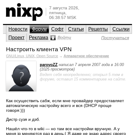
7 августа 2026,
пятница,
06:38:57 MSK
Новости
Форум
Софт
Статьи
Рецепты
Ссылки
Проект
Реклама
Войти
Постучаться
Настроить клиента VPN
GNU/Linux, UNIX, Open Source
→
Аппаратное обеспечение
parovoZZ
написал 7 апреля 2007 года в 16:00
(1025 просмотров)
Ведет себя неопределенно; открыл 5 тем в
форуме, оставил 15 комментариев на сайте.
Как осуществить сабж, если мне провайдер предоставляет
автоматическую настройку всего и вся (DHCP проще
говоря:)))
Дистр сузя и дэб.
Нашёл что-то в wiki — но там все настройки вручную. А у
меня ip меняются раз в день:( Я даже не знаю адрес своего