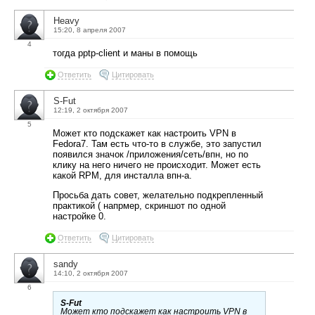
Heavy
15:20, 8 апреля 2007
4
тогда pptp-client и маны в помощь
Ответить
Цитировать
S-Fut
12:19, 2 октября 2007
5
Может кто подскажет как настроить VPN в
Fedora7. Там есть что-то в службе, это запустил
появился значок /приложения/сеть/впн, но по
клику на него ничего не происходит. Может есть
какой RPM, для инсталла впн-а.
Просьба дать совет, желательно подкрепленный
практикой ( напрмер, скриншот по одной
настройке 0.
Ответить
Цитировать
sandy
14:10, 2 октября 2007
6
S-Fut
Может кто подскажет как настроить VPN в