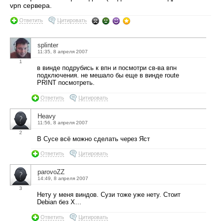
vpn сервера.
Ответить
Цитировать
splinter
11:35, 8 апреля 2007
1
в винде подрубись к впн и посмотри св-ва впн
подключения. не мешало бы еще в винде route
PRINT посмотреть.
Ответить
Цитировать
Heavy
11:56, 8 апреля 2007
2
В Сусе всё можно сделать через Яст
Ответить
Цитировать
parovoZZ
14:49, 8 апреля 2007
3
Нету у меня виндов. Сузи тоже уже нету. Стоит
Debian без Х…
Ответить
Цитировать