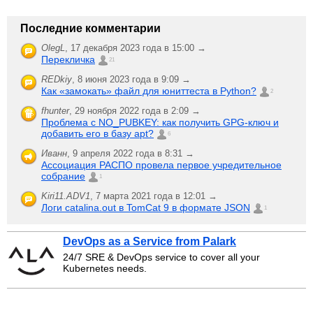
Последние комментарии
OlegL
,
17 декабря 2023 года в 15:00 →
Перекличка
21
REDkiy
,
8 июня 2023 года в 9:09 →
Как «замокать» файл для юниттеста в Python?
2
fhunter
,
29 ноября 2022 года в 2:09 →
Проблема с NO_PUBKEY: как получить GPG-ключ и
добавить его в базу apt?
6
Иванн
,
9 апреля 2022 года в 8:31 →
Ассоциация РАСПО провела первое учредительное
собрание
1
Kiri11.ADV1
,
7 марта 2021 года в 12:01 →
Логи catalina.out в TomCat 9 в формате JSON
1
DevOps as a Service from Palark
24/7 SRE & DevOps service to cover all your
Kubernetes needs.