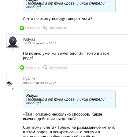
Поставил я от туда дрова, и иксы слетели
вообще!
А что по этому поводу говорят логи?
Ответить
Цитировать
Kolyas
14:31, 6 декабря 2007
4
Не помню уже, «x server error 3» что-то в этом
роде!
Ответить
Цитировать
fly4life
08:24, 7 декабря 2007
5
Kolyas
Поставил я от туда дрова, и иксы слетели
вообще!
«Там» описано несоклько способов. Какие
именно действия ты делал?
Симптомы слёта? Только не размазанное «что-то
в этом роде», а конкретное — с логами и
дословными сообщениями об ошибках.