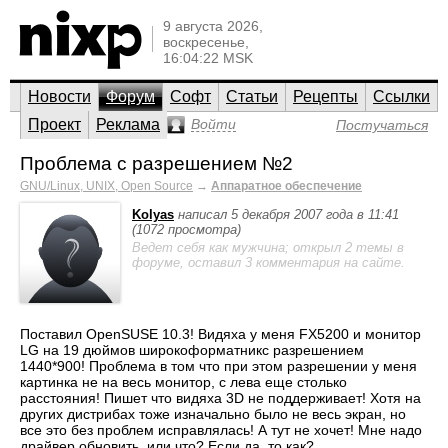
9 августа 2026,
воскресенье,
16:04:22 MSK
Новости
Форум
Софт
Статьи
Рецепты
Ссылки
Проект
Реклама
Войти
Постучаться
Проблема с разрешением №2
GNU/Linux, UNIX, Open Source
→
Аппаратное обеспечение
Kolyas
написал 5 декабря 2007 года в 11:41
(1072 просмотра)
Ведет себя как мужчина; открыл 2 темы в
форуме, оставил 3 комментария на сайте.
Поставил OpenSUSE 10.3! Видяха у меня FX5200 и монитор
LG на 19 дюймов широкоформатникс разрешением
1440*900! Проблема в том что при этом разрешении у меня
картинка не на весь монитор, с лева еще столько
расстояния! Пишет что видяха 3D не поддерживает! Хотя на
других дистрибах тоже изначально было не весь экран, но
все это без проблем исправлялась! А тут не хочет! Мне надо
драйвер обновить, или что? Если да, то как?