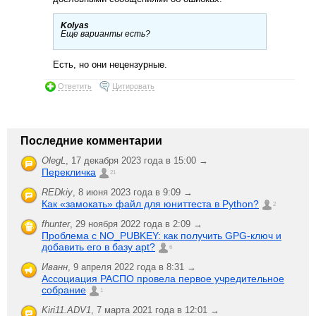
Kolyas
Еще варианты есть?
Есть, но они нецензурные.
Ответить
Цитировать
Последние комментарии
OlegL
,
17 декабря 2023 года в 15:00 →
Перекличка
21
REDkiy
,
8 июня 2023 года в 9:09 →
Как «замокать» файл для юниттеста в Python?
2
fhunter
,
29 ноября 2022 года в 2:09 →
Проблема с NO_PUBKEY: как получить GPG-ключ и
добавить его в базу apt?
6
Иванн
,
9 апреля 2022 года в 8:31 →
Ассоциация РАСПО провела первое учредительное
собрание
1
Kiri11.ADV1
,
7 марта 2021 года в 12:01 →