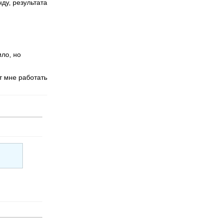
нду, результата
ило, но
т мне работать