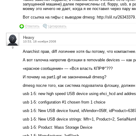
запущенной машине) далее перечислены cd, floppy, usb, в 
моему это ничего не дает, когда я ее поставил через пару 
Вот ссылка на гифы с выводом dmesg: http://slil.ru/26343379.
Ответить
Цитировать
Heavy
10:53, 18 ноября 2008
9
Anarchist прав, diff логичнее хотя бы потому, что компактнее
А вот галочка напротив флэшки в removable devices — как ра
«красное сообщение» — «Вся власть КПРФ"???
И почему на part1.gif не законченный dmesg?
dmesg после того, как система подхватила флэшку, должен
usb 1-5: new high speed USB device using ehci_hcd and addres
usb 1-5: configuration #1 chosen from 1 choice
usb 1-5: New USB device found, idVendor=058f, idProduct=638
usb 1-5: New USB device strings: Mfr=1, Product=2, SerialNum
usb 1-5: Product: Mass Storage Device
usb 1-5: Manufacturer: JetFlash