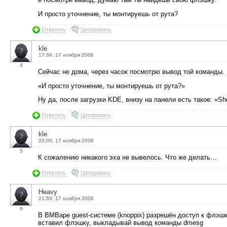
И просто уточнение, ты монтируешь от рута?
Ответить
Цитировать
kle
17:39, 17 ноября 2008
4
Сейчас не дома, через часок посмотрю вывод той команды.
«И просто уточнение, ты монтируешь от рута?»
Ну да, после загрузки KDE, внизу на панели есть такое: «Sh
Ответить
Цитировать
kle
20:00, 17 ноября 2008
5
К сожалению никакого эха не вывелось. Что же делать…
Ответить
Цитировать
Heavy
21:59, 17 ноября 2008
6
В ВМВаре guest-системе (knoppix) разрешён доступ к флэшк
вставил флэшку, выкладывай вывод команды dmesg