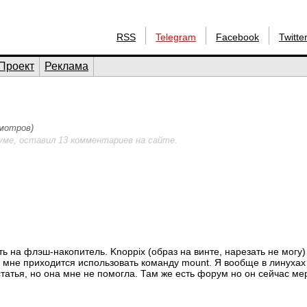
RSS
Telegram
Facebook
Twitte
Проект
Реклама
смотров)
уме, оставил 13 комментариев на сайте.
ть на флэш-накопитель. Knoppix (образ на винте, нарезать не могу)
и мне приходится использовать команду mount. Я вообще в линухах
 статья, но она мне не помогла. Там же есть форум но он сейчас ме