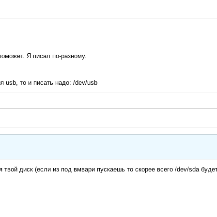
оможет. Я писал по-разному.
 usb, то и писать надо: /dev/usb
я твой диск (если из под вмвари пускаешь то скорее всего /dev/sda буде