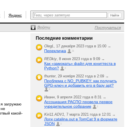
r
Яндекс
Войти
Постучаться
Последние комментарии
OlegL
,
17 декабря 2023 года в 15:00 →
Перекличка
21
REDkiy
,
8 июня 2023 года в 9:09 →
Как «замокать» файл для юниттеста в
Python?
2
fhunter
,
29 ноября 2022 года в 2:09 →
Проблема с NO_PUBKEY: как получить
GPG-ключ и добавить его в базу apt?
6
Иванн
,
9 апреля 2022 года в 8:31 →
Ассоциация РАСПО провела первое
 я загружаю
учредительное собрание
1
 не
ртвый какой-
Kiri11.ADV1
,
7 марта 2021 года в 12:01 →
Логи catalina.out в TomCat 9 в формате
JSON
1