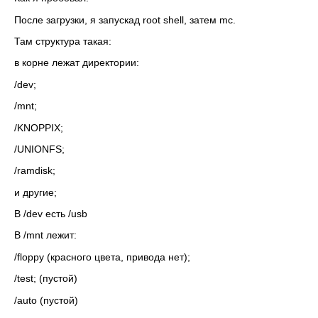
После загрузки, я запускад root shell, затем mc.
Там структура такая:
в корне лежат директории:
/dev;
/mnt;
/KNOPPIX;
/UNIONFS;
/ramdisk;
и другие;
В /dev есть /usb
В /mnt лежит:
/floppy (красного цвета, привода нет);
/test; (пустой)
/auto (пустой)