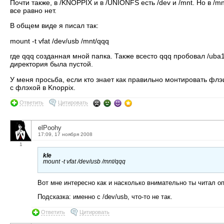
Почти также, в /KNOPPIX и в /UNIONFS есть /dev и /mnt. Но в /mn
все равно нет.
В общем виде я писал так:
mount -t vfat /dev/usb /mnt/qqq
где qqq созданная мной папка. Также всесто qqq пробовал /uba1
директория была пустой.
У меня просьба, если кто знает как правильно монтировать флэ
с флэхой в Knoppix.
Ответить
Цитировать
elPoohy
17:09, 17 ноября 2008
1
kle
mount -t vfat /dev/usb /mnt/qqq
Вот мне интересно как и насколько внимательно ты читал оп
Подсказка: именно с /dev/usb, что-то не так.
Ответить
Цитировать