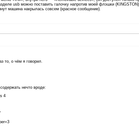
разделе usb можно поставить галочку напротив моей флэшки (KINGSTON),
минут машина накрылась совсем (красное сообщение).
.
з то, о чём я говорил.
 содержать нечто вроде:
s 4
7
ber=3