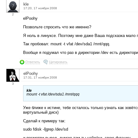
kle
17:20, 17 ноября 2008
2
elPoohy
Позвольте спросить что же именно?
Я ноль в линуксе. Поэтому мне даже Ваша подсказка мало п
Так пробовал: mount -t vfat /dev/sda1 /mnt/qqq.
Вообще я подумал что раз в директории /dev есть директория
Ответить
Цитировать
elPoohy
17:31, 17 ноября 2008
3
kle
mount -t vfat /dev/sda1 /mnt/qqq
Уже ближе к истине, тебе осталось только узнать как зовётс
виртуальный диск)
Сделай к примеру так:
sudo fdisk -l|grep /dev/sd
и посмотри вывод, думаю там ты найдёшь свою флэшку.