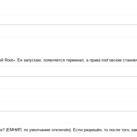
ell Root». Ее запускаю, появляется терминал, а права root’овские станов
е? (ЕМНИП, по умолчанию отключён). Если разрешён, то после того, ка