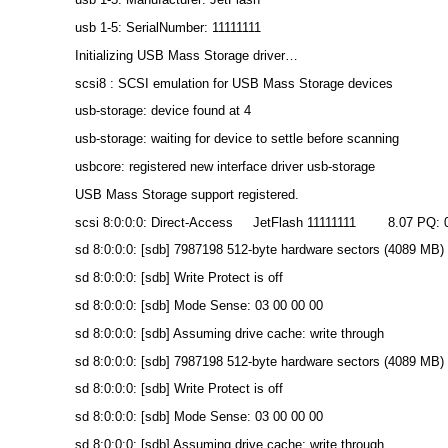
usb 1-5: SerialNumber: 11111111
Initializing USB Mass Storage driver…
scsi8 : SCSI emulation for USB Mass Storage devices
usb-storage: device found at 4
usb-storage: waiting for device to settle before scanning
usbcore: registered new interface driver usb-storage
USB Mass Storage support registered.
scsi 8:0:0:0: Direct-Access JetFlash 11111111 8.07 PQ: 0
sd 8:0:0:0: [sdb] 7987198 512-byte hardware sectors (4089 MB)
sd 8:0:0:0: [sdb] Write Protect is off
sd 8:0:0:0: [sdb] Mode Sense: 03 00 00 00
sd 8:0:0:0: [sdb] Assuming drive cache: write through
sd 8:0:0:0: [sdb] 7987198 512-byte hardware sectors (4089 MB)
sd 8:0:0:0: [sdb] Write Protect is off
sd 8:0:0:0: [sdb] Mode Sense: 03 00 00 00
sd 8:0:0:0: [sdb] Assuming drive cache: write through