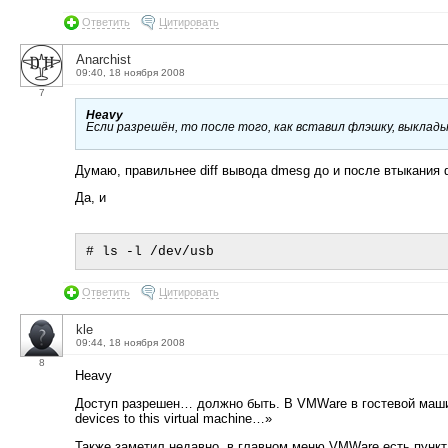
Ответить
Цитировать
Anarchist
09:40, 18 ноября 2008
7
Heavy
Если разрешён, то после того, как вставил флэшку, выклад
Думаю, правильнее diff вывода dmesg до и после втыкания
Да, и
Ответить
Цитировать
kle
09:44, 18 ноября 2008
8
Heavy
Доступ разрешен… должно быть. В VMWare в гостевой машине
devices to this virtual machine…»
Также заметил недавно, в главном меню VMWare есть пункт 