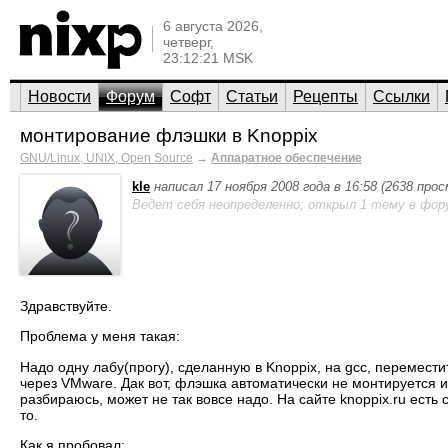
6 августа 2026,
четверг,
23:12:21 MSK
Новости
Форум
Софт
Статьи
Рецепты
Ссылки
монтирование флэшки в Knoppix
GNU/Linux, UNIX, Open Source
→
Аппаратное обеспечение
kle
написал 17 ноября 2008 года в 16:58 (2638 про
Ведет себя неопределенно; открыл 1 тему в фор
Здравствуйте.
Проблема у меня такая:
Надо одну лабу(прогу), сделанную в Knoppix, на gcc, перемести
через VMware. Дак вот, флэшка автоматически не монтируется 
разбираюсь, может не так вовсе надо. На сайте knoppix.ru есть
то.
Как я пробовал: