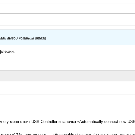
ывай вывод команды dmesg
 флешки.
 у меня стоит USB-Controller и галочка «Automatically connect new US
меню «VM», внутри него — «Removable devices», (он доступен только п