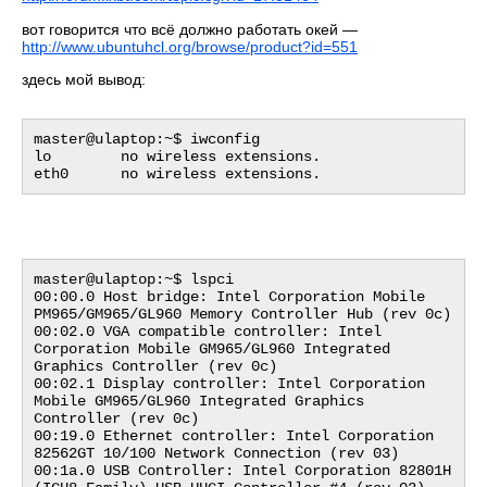
вот говорится что всё должно работать окей —
http://www.ubuntuhcl.org/browse/product?id=551
здесь мой вывод:
master@ulaptop:~$ iwconfig

lo        no wireless extensions.

master@ulaptop:~$ lspci

00:00.0 Host bridge: Intel Corporation Mobile 
PM965/GM965/GL960 Memory Controller Hub (rev 0c)

00:02.0 VGA compatible controller: Intel 
Corporation Mobile GM965/GL960 Integrated 
Graphics Controller (rev 0c)

00:02.1 Display controller: Intel Corporation 
Mobile GM965/GL960 Integrated Graphics 
Controller (rev 0c)

00:19.0 Ethernet controller: Intel Corporation 
82562GT 10/100 Network Connection (rev 03)

00:1a.0 USB Controller: Intel Corporation 82801H 