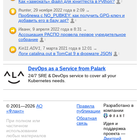
Как «замокать» файл для юниттеста в Python?
2
fhunter
,
29 ноября 2022 года в 2:09 →
Проблема с NO_PUBKEY: как получить GPG-ключ и
добавить его в базу apt?
6
Иванн
,
9 апреля 2022 года в 8:31 →
Ассоциация РАСПО провела первое учредительное
собрание
1
Kiri11.ADV1
,
7 марта 2021 года в 12:01 →
Логи catalina.out в TomCat 9 в формате JSON
1
DevOps as a Service from Palark
24/7 SRE & DevOps service to cover all your
Kubernetes needs.
Разработано в
© 2001—2026
АО
Правила
компании
«Флант»
публикации
Обратная
При полном или
связь
Идея и
частичном
поддержка
использовании
проекта —
любых материалов
Дмитрий