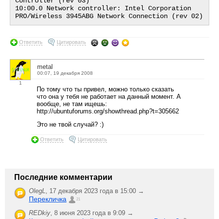
Controller (rev 03)

10:00.0 Network controller: Intel Corporation 
Ответить
Цитировать
metal
00:07, 19 декабря 2008
1
По тому что ты привел, можно только сказать
что она у тебя не работает на данный момент. А
вообще, не там ищешь:
http://ubuntuforums.org/showthread.php?t=305662
Это не твой случай? :)
Ответить
Цитировать
Последние комментарии
OlegL
,
17 декабря 2023 года в 15:00 →
Перекличка
21
REDkiy
,
8 июня 2023 года в 9:09 →