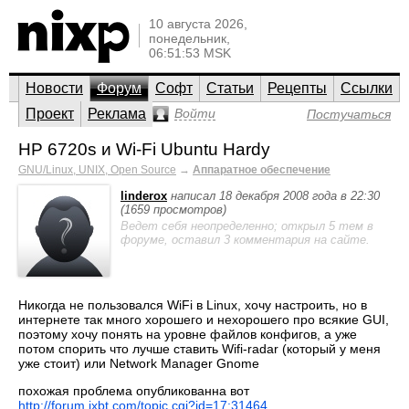
10 августа 2026,
понедельник,
06:51:53 MSK
Новости
Форум
Софт
Статьи
Рецепты
Ссылки
Проект
Реклама
Войти
Постучаться
HP 6720s и Wi-Fi Ubuntu Hardy
GNU/Linux, UNIX, Open Source
→
Аппаратное обеспечение
linderox
написал 18 декабря 2008 года в 22:30
(1659 просмотров)
Ведет себя неопределенно; открыл 5 тем в
форуме, оставил 3 комментария на сайте.
Никогда не пользовался WiFi в Linux, хочу настроить, но в
интернете так много хорошего и нехорошего про всякие GUI,
поэтому хочу понять на уровне файлов конфигов, а уже
потом спорить что лучше ставить Wifi-radar (который у меня
уже стоит) или Network Manager Gnome
похожая проблема опубликованна вот
http://forum.ixbt.com/topic.cgi?id=17:31464