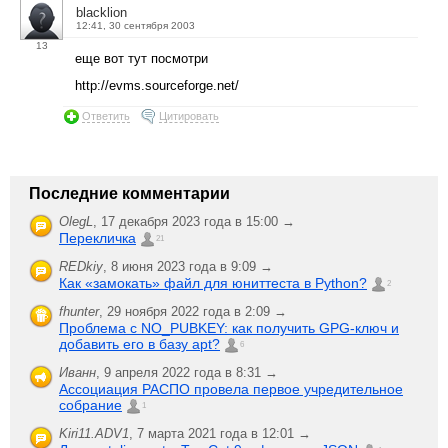
blacklion
12:41, 30 сентября 2003
13
еще вот тут посмотри
http://evms.sourceforge.net/
Ответить
Цитировать
Последние комментарии
OlegL
,
17 декабря 2023 года в 15:00 →
Перекличка
21
REDkiy
,
8 июня 2023 года в 9:09 →
Как «замокать» файл для юниттеста в Python?
2
fhunter
,
29 ноября 2022 года в 2:09 →
Проблема с NO_PUBKEY: как получить GPG-ключ и
добавить его в базу apt?
6
Иванн
,
9 апреля 2022 года в 8:31 →
Ассоциация РАСПО провела первое учредительное
собрание
1
Kiri11.ADV1
,
7 марта 2021 года в 12:01 →