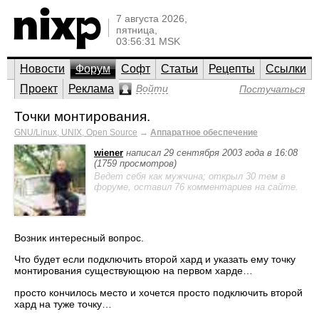
7 августа 2026,
пятница,
03:56:31 MSK
Новости
Форум
Софт
Статьи
Рецепты
Ссылки
Проект
Реклама
Войти
Постучаться
Точки монтирования.
GNU/Linux, UNIX, Open Source
→
Аппаратное обеспечение
wiener
написал 29 сентября 2003 года в 16:08
(1759 просмотров)
Ведет себя как мужчина; открыл 30 тем в
форуме, оставил 76 комментариев на сайте.
Возник интересный вопрос.
Что будет если подключить второй хард и указать ему точку
монтирования существующюю на первом харде…
просто кончилось место и хочется просто подключить второй
хард на туже точку…