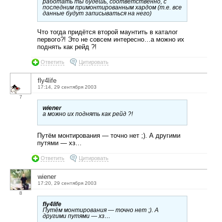
работать ты будешь, соответственно, с
последним примонтированным хардом (т.е. все
данные будут записываться на него)
Что тогда придётся второй маунтить в каталог
первого?! Это не совсем интересно…а можно их
поднять как рейд ?!
Ответить
Цитировать
fly4life
17:14, 29 сентября 2003
7
wiener
а можно их поднять как рейд ?!
Путём монтирования — точно нет ;). А другими
путями — хз…
Ответить
Цитировать
wiener
17:20, 29 сентября 2003
8
fly4life
Путём монтирования — точно нет ;). А
другими путями — хз…