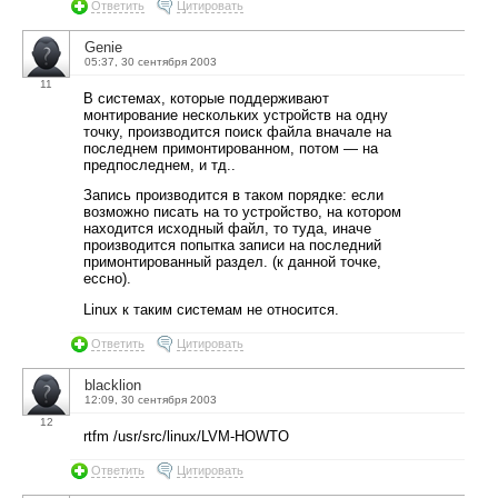
Ответить
Цитировать
Genie
05:37, 30 сентября 2003
11
В системах, которые поддерживают
монтирование нескольких устройств на одну
точку, производится поиск файла вначале на
последнем примонтированном, потом — на
предпоследнем, и тд..
Запись производится в таком порядке: если
возможно писать на то устройство, на котором
находится исходный файл, то туда, иначе
производится попытка записи на последний
примонтированный раздел. (к данной точке,
ессно).
Linux к таким системам не относится.
Ответить
Цитировать
blacklion
12:09, 30 сентября 2003
12
rtfm /usr/src/linux/LVM-HOWTO
Ответить
Цитировать