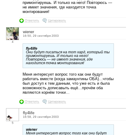
примонтируешь. И только на него! Повторюсь —
не имеет значения, где находится точка
монтирования!
Ответить
Цитировать
wiener
16:50, 29 сентября 2003
4
fly4life
Они будут писаться на тот хард, который ты
примонтируешь. И только на него!
Повторюсь — не имеет значения, где
находится точка монтирования!
Меня интересует вопрос того как они будут
работать вместе (когда замаунтины ОБА)…чтобы
был доступ к тем данным, что уже есть и была
возможность дописавыть ещё…прочём оба
являются корнём точки…
Ответить
Цитировать
fly4life
16:58, 29 сентября 2003
5
wiener
Меня интересует вопрос того как они будут