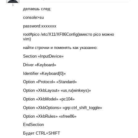
1
делаешь след:
console>su
password:xxxxxxx
root#pico /etc/X11/XF86Config(вместо pico можно
vim)
найти строчки и поменять как указанно:
Section «InputDevice»
Driver «Keyboard»
Identifier «Keyboard[0]»
Option «Protocol» «Standard»
Option «XkbLayout» «us,ru(winkeys)»
Option «XkbModel» «pc104»
Option «XkbOptions» «grp:ctrl_shift_toggle»
Option «XkbRules» «xfree86»
EndSection
Будет CTRL+SHIFT