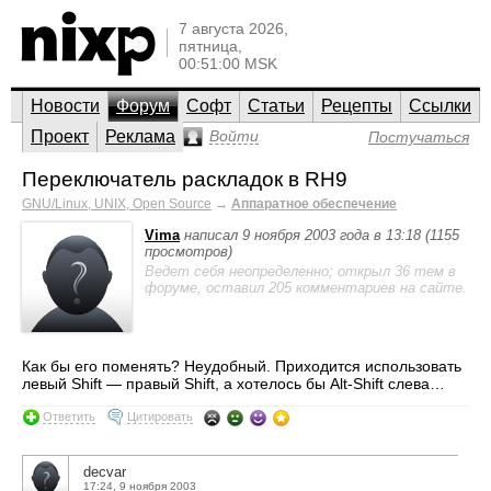
7 августа 2026,
пятница,
00:51:00 MSK
Новости
Форум
Софт
Статьи
Рецепты
Ссылки
Проект
Реклама
Войти
Постучаться
Переключатель раскладок в RH9
GNU/Linux, UNIX, Open Source
→
Аппаратное обеспечение
Vima
написал 9 ноября 2003 года в 13:18 (1155
просмотров)
Ведет себя неопределенно; открыл 36 тем в
форуме, оставил 205 комментариев на сайте.
Как бы его поменять? Неудобный. Приходится использовать
левый Shift — правый Shift, а хотелось бы Alt-Shift слева…
Ответить
Цитировать
decvar
17:24, 9 ноября 2003