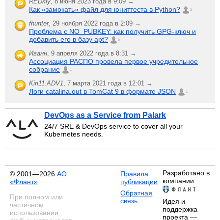
REDkiy
,
8 июня 2023 года в 9:09 →
Как «замокать» файл для юниттеста в Python?
2
fhunter
,
29 ноября 2022 года в 2:09 →
Проблема с NO_PUBKEY: как получить GPG-ключ и
добавить его в базу apt?
6
Иванн
,
9 апреля 2022 года в 8:31 →
Ассоциация РАСПО провела первое учредительное
собрание
1
Kiri11.ADV1
,
7 марта 2021 года в 12:01 →
Логи catalina.out в TomCat 9 в формате JSON
1
DevOps as a Service from Palark
24/7 SRE & DevOps service to cover all your
Kubernetes needs.
Разработано в
© 2001—2026
АО
Правила
компании
«Флант»
публикации
Обратная
При полном или
связь
Идея и
частичном
поддержка
использовании
проекта —