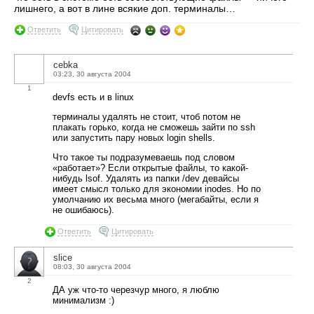
лишнего, а вот в лине всякие доп. терминалы…
Ответить
Цитировать
cebka
03:23, 30 августа 2004
1
devfs есть и в linux
терминалы удалять не стоит, чтоб потом не
плакать горько, когда не сможешь зайти по ssh
или запустить пару новых login shells.
Что такое ты подразумеваешь под словом
«работает»? Если открытые файлы, то какой-
нибудь lsof. Удалять из папки /dev девайсы
имеет смысл только для экономии inodes. Но по
умолчанию их весьма много (мегабайты, если я
не ошибаюсь).
Ответить
Цитировать
slice
08:03, 30 августа 2004
2
ДА уж что-то черезчур много, я люблю
минимализм :)