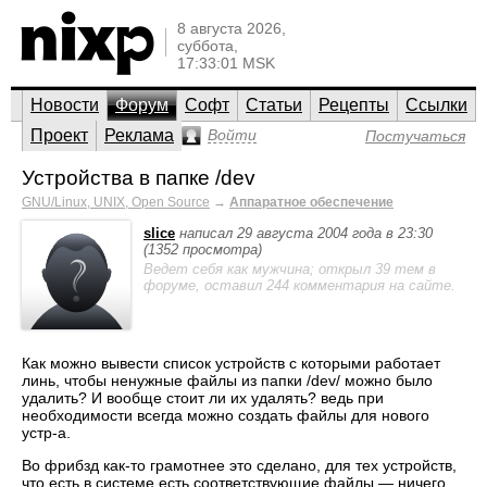
8 августа 2026,
суббота,
17:33:01 MSK
Новости
Форум
Софт
Статьи
Рецепты
Ссылки
Проект
Реклама
Войти
Постучаться
Устройства в папке /dev
GNU/Linux, UNIX, Open Source
→
Аппаратное обеспечение
slice
написал 29 августа 2004 года в 23:30
(1352 просмотра)
Ведет себя как мужчина; открыл 39 тем в
форуме, оставил 244 комментария на сайте.
Как можно вывести список устройств с которыми работает
линь, чтобы ненужные файлы из папки /dev/ можно было
удалить? И вообще стоит ли их удалять? ведь при
необходимости всегда можно создать файлы для нового
устр-а.
Во фрибзд как-то грамотнее это сделано, для тех устройств,
что есть в системе есть соответствующие файлы — ничего