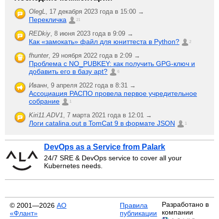
OlegL
,
17 декабря 2023 года в 15:00 →
Перекличка
21
REDkiy
,
8 июня 2023 года в 9:09 →
Как «замокать» файл для юниттеста в Python?
2
fhunter
,
29 ноября 2022 года в 2:09 →
Проблема с NO_PUBKEY: как получить GPG-ключ и
добавить его в базу apt?
6
Иванн
,
9 апреля 2022 года в 8:31 →
Ассоциация РАСПО провела первое учредительное
собрание
1
Kiri11.ADV1
,
7 марта 2021 года в 12:01 →
Логи catalina.out в TomCat 9 в формате JSON
1
DevOps as a Service from Palark
24/7 SRE & DevOps service to cover all your
Kubernetes needs.
Разработано в
© 2001—2026
АО
Правила
компании
«Флант»
публикации