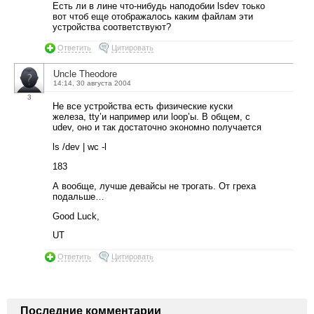
Есть ли в лине что-нибудь наподобии lsdev тоько
вот чтоб еще отображалось каким файлам эти
устройства соответствуют?
Ответить
Цитировать
Uncle Theodore
14:14, 30 августа 2004
3
Не все устройства есть физические куски
железа, tty’и например или loop’ы. В общем, с
udev, оно и так достаточно экономно получается
ls /dev | wc -l
183
А вообще, лучше девайсы не трогать. От греха
подальше…
Good Luck,
UT
Ответить
Цитировать
Последние комментарии