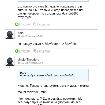
да, немного о типе fs: можно использовать и
auto, и iso9660. только иногда попадаются udf
диски некорректно созданные, без iso9660
структуры…
Ответить
Цитировать
bars
18:49, 25 января 2005
7
по поводу ссылки: /dev/cdrom -> /dev/hdc
Ответить
Цитировать
Uncle Theodore
19:11, 25 января 2005
8
bars
по поводу ссылки: /dev/cdrom -> /dev/hdc
Кульно. Теперь стань рутом, воткни диск и скажи
mount /dev/hdc /mnt
Что получается? Если ошибка, посмотри, ide-
scsi эмуляция не включена (модуль ide-scsi