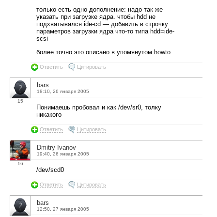
только есть одно дополнение: надо так же
указать при загрузке ядра. чтобы hdd не
подхватывался ide-cd — добавить в строчку
параметров загрузки ядра что-то типа hdd=ide-
scsi
более точно это описано в упомянутом howto.
Ответить
Цитировать
bars
18:10, 26 января 2005
15
Понимаешь пробовал и как /dev/sr0, толку
никакого
Ответить
Цитировать
Dmitry Ivanov
19:40, 26 января 2005
16
/dev/scd0
Ответить
Цитировать
bars
12:50, 27 января 2005