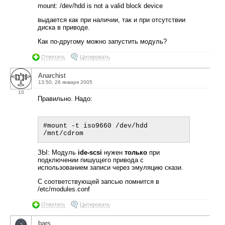
mount: /dev/hdd is not a valid block device
выдается как при наличии, так и при отсутствии
диска в приводе.
Как по-другому можно запустить модуль?
Ответить
Цитировать
Anarchist
13:50, 26 января 2005
10
Правильно. Надо:
#mount -t iso9660 /dev/hdd 
ЗЫ: Модуль
ide-scsi
нужен
только
при
подключении пишущего привода с
использованием записи через эмуляцию скази.
С соответствующей запсью помнится в
/etc/modules.conf
Ответить
Цитировать
bars