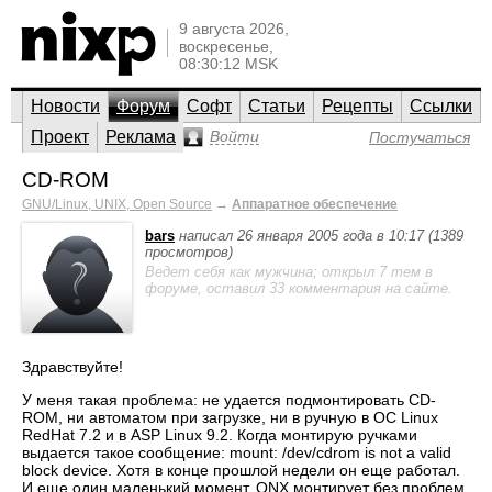
9 августа 2026,
воскресенье,
08:30:12 MSK
Новости
Форум
Софт
Статьи
Рецепты
Ссылки
Проект
Реклама
Войти
Постучаться
CD-ROM
GNU/Linux, UNIX, Open Source
→
Аппаратное обеспечение
bars
написал 26 января 2005 года в 10:17 (1389
просмотров)
Ведет себя как мужчина; открыл 7 тем в
форуме, оставил 33 комментария на сайте.
Здравствуйте!
У меня такая проблема: не удается подмонтировать CD-
ROM, ни автоматом при загрузке, ни в ручную в ОС Linux
RedHat 7.2 и в ASP Linux 9.2. Когда монтирую ручками
выдается такое сообщение: mount: /dev/cdrom is not a valid
block device. Хотя в конце прошлой недели он еще работал.
И еще один маленький момент, QNX монтирует без проблем.