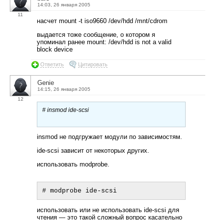
14:03, 26 января 2005
11
насчет mount -t iso9660 /dev/hdd /mnt/cdrom
выдается тоже сообщение, о котором я
упоминал ранее mount: /dev/hdd is not a valid
block device
Ответить
Цитировать
Genie
14:15, 26 января 2005
12
# insmod ide-scsi
insmod не подгружает модули по зависимостям.
ide-scsi зависит от некоторых других.
использовать modprobe.
использовать или не использовать ide-scsi для
чтения — это такой сложный вопрос касательно