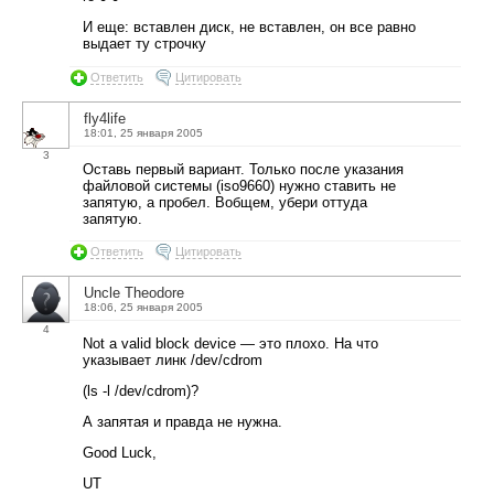
И еще: вставлен диск, не вставлен, он все равно
выдает ту строчку
Ответить
Цитировать
fly4life
18:01, 25 января 2005
3
Оставь первый вариант. Только после указания
файловой системы (iso9660) нужно ставить не
запятую, а пробел. Вобщем, убери оттуда
запятую.
Ответить
Цитировать
Uncle Theodore
18:06, 25 января 2005
4
Not a valid block device — это плохо. На что
указывает линк /dev/cdrom
(ls -l /dev/cdrom)?
А запятая и правда не нужна.
Good Luck,
UT