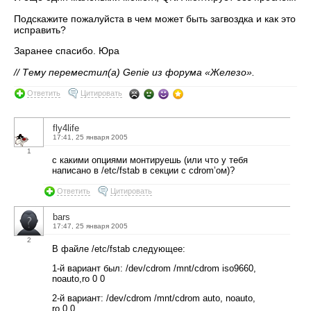
Подскажите пожалуйста в чем может быть загвоздка и как это
исправить?
Заранее спасибо. Юра
// Тему переместил(а) Genie из форума «Железо».
Ответить
Цитировать
fly4life
17:41, 25 января 2005
1
с какими опциями монтируешь (или что у тебя
написано в /etc/fstab в секции с cdrom’ом)?
Ответить
Цитировать
bars
17:47, 25 января 2005
2
В файле /etc/fstab следующее:
1-й вариант был: /dev/cdrom /mnt/cdrom iso9660,
noauto,ro 0 0
2-й вариант: /dev/cdrom /mnt/cdrom auto, noauto,
ro 0 0