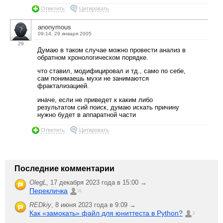
Ответить
Цитировать
anonymous
09:14, 29 января 2005
29
Думаю в таком случае можно провести анализ в
обратном хронологическом порядке.
что ставил, модифицировал и тд., само по себе,
сам понимаешь мухи не занимаются
фрактализацией.
иначе, если не приведет к каким либо
результатом сий поиск, думаю искать причину
нужно будет в аппаратной части
Ответить
Цитировать
Последние комментарии
OlegL
,
17 декабря 2023 года в 15:00 →
Перекличка
21
REDkiy
,
8 июня 2023 года в 9:09 →
Как «замокать» файл для юниттеста в Python?
2