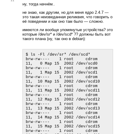
21
ну, тогда начнём..
не знаю, как другим, но для меня ядро 2.4.7 —
это такая неизведанная реликвия, что говорить о
её поведении и как оно там было — сложно.
имеются ли вообще упомянутые устройства? это
которые /dev/sr* и /dev/scd* ?? должны быть вот
такого плана (ну, так оно в debian):
$ ls -Fl /dev/sr* /dev/scd*

brw-rw----    1 root     cdrom     
11,   0 Мар 15  2002 /dev/scd0

brw-rw----    1 root     cdrom     
11,   1 Мар 15  2002 /dev/scd1

brw-rw----    1 root     cdrom     
11,  10 Мар 15  2002 /dev/scd10

brw-rw----    1 root     cdrom     
11,  11 Мар 15  2002 /dev/scd11

brw-rw----    1 root     cdrom     
11,  12 Мар 15  2002 /dev/scd12

brw-rw----    1 root     cdrom     
11,  13 Мар 15  2002 /dev/scd13

brw-rw----    1 root     cdrom     
11,  14 Мар 15  2002 /dev/scd14

brw-rw----    1 root     cdrom     
11,  15 Мар 15  2002 /dev/scd15

brw-rw----    1 root     cdrom     