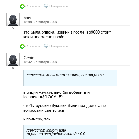
Ответить
Цитировать
bars
18:08, 25 января 2005
5
это была описка, извини:) после iso9660 стоит
как и положено пробел
Ответить
Цитировать
Genie
18:32, 25 января 2005
6
/dev/cdrom /mnt/cdrom iso9660, noauto,ro 0 0
в опции желательно бы добавить и
iocharset=${LOCALE}
чтобы русские буковки были при деле, а не
вопросами светились.
к примеру, так:
/dev/cdrom /cdrom auto
ro,noauto,user,iocharset=koi8-r 0 0