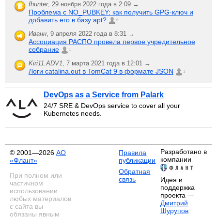
fhunter
,
29 ноября 2022 года в 2:09 →
Проблема с NO_PUBKEY: как получить GPG-ключ и
добавить его в базу apt?
6
Иванн
,
9 апреля 2022 года в 8:31 →
Ассоциация РАСПО провела первое учредительное
собрание
1
Kiri11.ADV1
,
7 марта 2021 года в 12:01 →
Логи catalina.out в TomCat 9 в формате JSON
1
DevOps as a Service from Palark
24/7 SRE & DevOps service to cover all your
Kubernetes needs.
Разработано в
© 2001—2026
АО
Правила
компании
«Флант»
публикации
Обратная
При полном или
связь
Идея и
частичном
поддержка
использовании
проекта —
любых материалов
Дмитрий
с сайта вы
Шурупов
обязаны явным