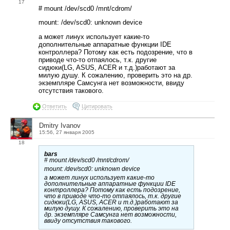
17
# mount /dev/scd0 /mnt/cdrom/
mount: /dev/scd0: unknown device
а может линух использует какие-то
дополнительные аппаратные функции IDE
контроллера? Потому как есть подозрение, что в
приводе что-то отпаялось, т.к. другие
сидюки(LG, ASUS, ACER и т.д.)работают за
милую душу. К сожалению, проверить это на др.
экземпляре Самсунга нет возможности, ввиду
отсутствия такового.
Ответить
Цитировать
Dmitry Ivanov
15:56, 27 января 2005
18
bars
# mount /dev/scd0 /mnt/cdrom/
mount: /dev/scd0: unknown device
а может линух использует какие-то
дополнительные аппаратные функции IDE
контроллера? Потому как есть подозрение,
что в приводе что-то отпаялось, т.к. другие
сидюки(LG, ASUS, ACER и т.д.)работают за
милую душу. К сожалению, проверить это на
др. экземпляре Самсунга нет возможности,
ввиду отсутствия такового.