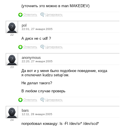
(уточнить это можно в man MAKEDEV)
Ответить
Цитировать
pol
22:01, 27 января 2005
22
А диск не с udf ?
Ответить
Цитировать
anonymous
22:20, 27 января 2005
23
Да вот и у меня было подобное поведение, когда
я отключил kudzu setup’ом.
Не делал такого?
В любом случае проверь
Ответить
Цитировать
bars
12:11, 28 января 2005
24
попробовал команду: ls -Fl /dev/sr* /dev/scd*