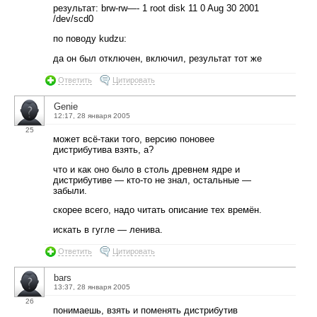
результат: brw-rw—- 1 root disk 11 0 Aug 30 2001
/dev/scd0
по поводу kudzu:
да он был отключен, включил, результат тот же
Ответить
Цитировать
Genie
12:17, 28 января 2005
25
может всё-таки того, версию поновее
дистрибутива взять, а?
что и как оно было в столь древнем ядре и
дистрибутиве — кто-то не знал, остальные —
забыли.
скорее всего, надо читать описание тех времён.
искать в гугле — ленива.
Ответить
Цитировать
bars
13:37, 28 января 2005
26
понимаешь, взять и поменять дистрибутив