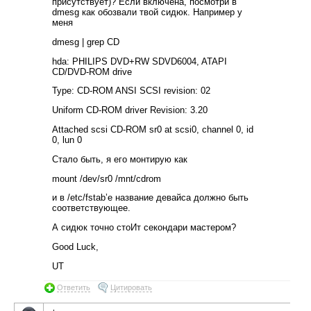
присутствует)? Если включена, посмотри в
dmesg как обозвали твой сидюк. Например у
меня
dmesg | grep CD
hda: PHILIPS DVD+RW SDVD6004, ATAPI
CD/DVD-ROM drive
Type: CD-ROM ANSI SCSI revision: 02
Uniform CD-ROM driver Revision: 3.20
Attached scsi CD-ROM sr0 at scsi0, channel 0, id
0, lun 0
Стало быть, я его монтирую как
mount /dev/sr0 /mnt/cdrom
и в /etc/fstab’е название девайса должно быть
соответствующее.
А сидюк точно стоИт секондари мастером?
Good Luck,
UT
Ответить
Цитировать