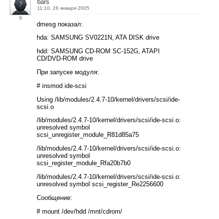
bars
11:10, 26 января 2005
9
dmesg показал:
hda: SAMSUNG SV0221N, ATA DISK drive
hdd: SAMSUNG CD-ROM SC-152G, ATAPI
CD/DVD-ROM drive
При запуске модуля:
# insmod ide-scsi
Using /lib/modules/2.4.7-10/kernel/drivers/scsi/ide-
scsi.o
/lib/modules/2.4.7-10/kernel/drivers/scsi/ide-scsi.o:
unresolved symbol
scsi_unregister_module_R81d85a75
/lib/modules/2.4.7-10/kernel/drivers/scsi/ide-scsi.o:
unresolved symbol
scsi_register_module_Rfa20b7b0
/lib/modules/2.4.7-10/kernel/drivers/scsi/ide-scsi.o:
unresolved symbol scsi_register_Re2256600
Сообщение:
# mount /dev/hdd /mnt/cdrom/