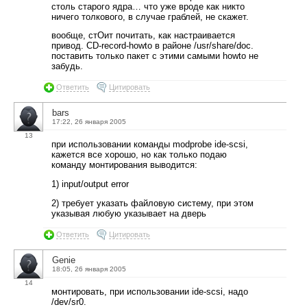
столь старого ядра… что уже вроде как никто
ничего толкового, в случае граблей, не скажет.
вообще, стОит почитать, как настраивается
привод. CD-record-howto в районе /usr/share/doc.
поставить только пакет с этими самыми howto не
забудь.
Ответить
Цитировать
bars
17:22, 26 января 2005
13
при использовании команды modprobe ide-scsi,
кажется все хорошо, но как только подаю
команду монтирования выводится:
1) input/output error
2) требует указать файловую систему, при этом
указывая любую указывает на дверь
Ответить
Цитировать
Genie
18:05, 26 января 2005
14
монтировать, при использовании ide-scsi, надо
/dev/sr0.