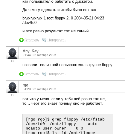
как польователю работать с дискетой.
Да я могу сделать и чтобы было вот так:
brwxrwxrwx 1 root floppy 2, 0 2004-05-21 04:23
/dev/fd0
и все равно результат тот же самый.
Ответить
Цитировать
Any_Key
01:44, 22 октября 2005
11
позволит если твой пользователь в группе floppy
Ответить
Цитировать
rgo
04:23, 22 октября 2005
12
вот что у меня. если у тебя всё ровно так же,
то… чёрт его знает почему оно не работает.
[rgo rgo]$ grep floppy /etc/fstab  

/dev/fd0  /mnt/floppy     auto    
noauto,user,owner    0 0

[rgo rgo]$ ls -ld /mnt/floppy
