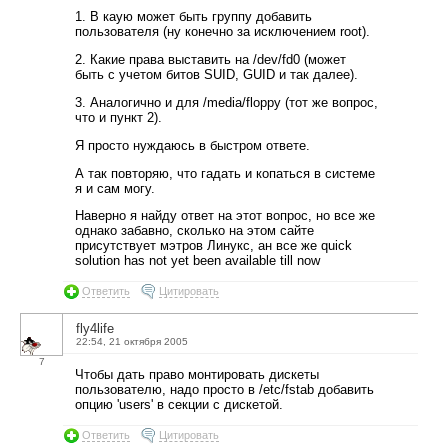
1. В каую может быть группу добавить
пользователя (ну конечно за исключением root).
2. Какие права выставить на /dev/fd0 (может
быть с учетом битов SUID, GUID и так далее).
3. Аналогично и для /media/floppy (тот же вопрос,
что и пункт 2).
Я просто нуждаюсь в быстром ответе.
А так повторяю, что гадать и копаться в системе
я и сам могу.
Наверно я найду ответ на этот вопрос, но все же
однако забавно, сколько на этом сайте
присутствует мэтров Линукс, ан все же quick
solution has not yet been available till now
Ответить
Цитировать
fly4life
22:54, 21 октября 2005
7
Чтобы дать право монтировать дискеты
пользователю, надо просто в /etc/fstab добавить
опцию 'users' в секции с дискетой.
Ответить
Цитировать