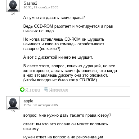
Sasha2
20:51, 22 октября 2005
14
А нужно ли давать такие права?
Ведь СCD-ROM работает и монтируется и прав
никаких не надо.
Но когда вставляешь CD-ROM он шуршать
начинает и каие-то команды отрабатывают
наверно (но какие?).
А вот с дискеткой ничего не шуршит.
В свете этого, вопрос, конечно дурацкий, но все
же интересно, а есть такие флоповозы, что когда
в них втсавляешь дискету они это опознают.
(чтобы поведение было как у CD-ROM).
Ответить
Цитировать
apple
11:59, 23 октября 2005
15
вопрос: мне нужно дать такието права юзеру?
ответ: вы что это опсано он может поломать
систему
нужен ответ на вопрос а не рекомендации