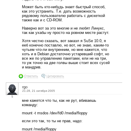
Может быть кто-нибудь знает быстрый способ,
как это устранить. Т.е. дать возможность
рядовому пользователю работать с дискеткой
также как и с CD-ROM.
Наверно вот за это многие и не любят Линукс,
так как ухабы ну просто на ровном месте растут.
Хотя честно сказать, вот заказл я SuSe 10.0, я
ееб конечно поставлю, но вот, не знаю, каким-то
чутьем что-ли внутренним, но мне кажется, что
хоть и в Debian достаточно устаревший софт, но
все же по управлению пакетами, ели не на три,
то уж точно на две голвы выше стоит всех сусей
и мандрив.
Ответить
Цитировать
rgo
21:28, 21 октября 2005
5
мне кажется что ты, как не рут, вбиваешь
команду:
mount -t msdos /dev/fd0 /media/floppy
если это так, то ты не прав, надо:
mount /media/floppy