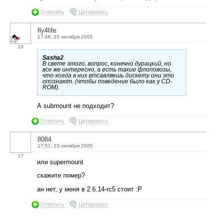
Ответить
Цитировать
fly4life
17:46, 23 октября 2005
16
Sasha2
В свете этого, вопрос, конечно дурацкий, но
все же интересно, а есть такие флоповозы,
что когда в них втсавляешь дискету они это
опознают. (чтобы поведение было как у CD-
ROM).
А submount не подходит?
Ответить
Цитировать
8084
17:51, 23 октября 2005
17
или supermount
скажите помер?
ан нет, у меня в 2.6.14-rc5 стоит :P
Ответить
Цитировать