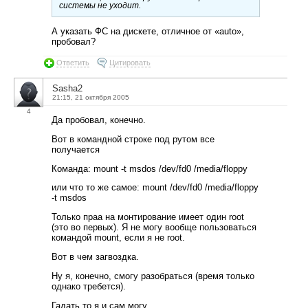
системы не уходит.
А указать ФС на дискете, отличное от «auto»,
пробовал?
Ответить
Цитировать
Sasha2
21:15, 21 октября 2005
4
Да пробовал, конечно.
Вот в командной строке под рутом все
получается
Команда: mount -t msdos /dev/fd0 /media/floppy
или что то же самое: mount /dev/fd0 /media/floppy
-t msdos
Только праа на монтирование имеет один root
(это во первых). Я не могу вообще пользоваться
командой mount, если я не root.
Вот в чем загвоздка.
Ну я, конечно, смогу разобраться (время только
однако требется).
Гадать то я и сам могу.