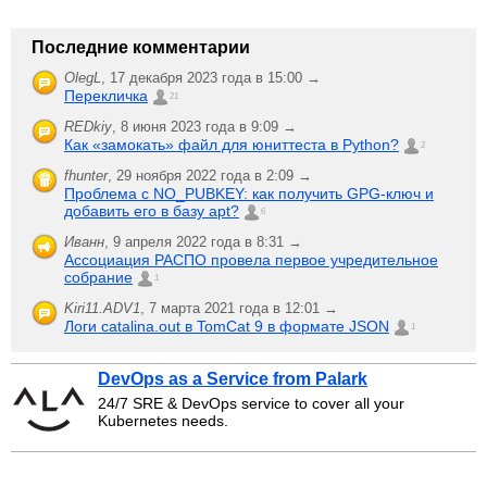
Последние комментарии
OlegL
,
17 декабря 2023 года в 15:00 →
Перекличка
21
REDkiy
,
8 июня 2023 года в 9:09 →
Как «замокать» файл для юниттеста в Python?
2
fhunter
,
29 ноября 2022 года в 2:09 →
Проблема с NO_PUBKEY: как получить GPG-ключ и
добавить его в базу apt?
6
Иванн
,
9 апреля 2022 года в 8:31 →
Ассоциация РАСПО провела первое учредительное
собрание
1
Kiri11.ADV1
,
7 марта 2021 года в 12:01 →
Логи catalina.out в TomCat 9 в формате JSON
1
DevOps as a Service from Palark
24/7 SRE & DevOps service to cover all your
Kubernetes needs.