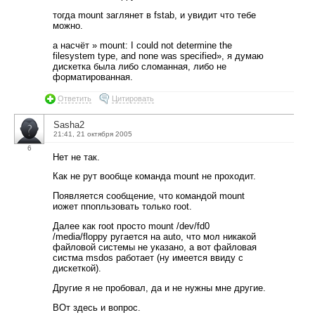
тогда mount заглянет в fstab, и увидит что тебе
можно.
а насчёт » mount: I could not determine the
filesystem type, and none was specified», я думаю
дискетка была либо сломанная, либо не
форматированная.
Ответить
Цитировать
Sasha2
21:41, 21 октября 2005
6
Нет не так.
Как не рут вообще команда mount не проходит.
Появляется сообщение, что командой mount
иожет ппопльзовать только root.
Далее как root просто mount /dev/fd0
/media/floppy ругается на auto, что мол никакой
файловой системы не указано, а вот файловая
систма msdos работает (ну имеется ввиду с
дискеткой).
Другие я не пробовал, да и не нужны мне другие.
ВОт здесь и вопрос.