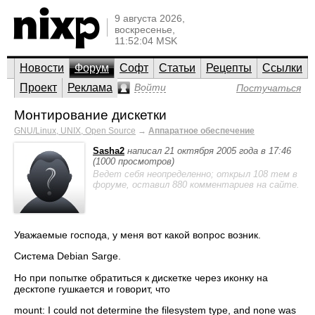
9 августа 2026,
воскресенье,
11:52:04 MSK
Новости
Форум
Софт
Статьи
Рецепты
Ссылки
Проект
Реклама
Войти
Постучаться
Монтирование дискетки
GNU/Linux, UNIX, Open Source
→
Аппаратное обеспечение
Sasha2
написал 21 октября 2005 года в 17:46
(1000 просмотров)
Ведет себя неопределенно; открыл 108 тем в
форуме, оставил 880 комментариев на сайте.
Уважаемые господа, у меня вот какой вопрос возник.
Система Debian Sarge.
Но при попытке обратиться к дискетке через иконку на
десктопе гушкается и говорит, что
mount: I could not determine the filesystem type, and none was