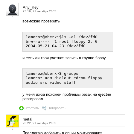
Any_Key
23:19, 21 октября 2005
8
возможно проверить
lameroz@oberx~$ls -al /dev/fd0

brw-rw----  1 root floppy 2, 0 
и есть ли твоя учетная запись в группе floppy
lameroz@oberx~$ groups

lameroz adm dialout cdrom floppy 
у меня из-за похожей проблемы резак на
eject
не
реагировал
Ответить
Цитировать
metal
23:22, 21 октября 2005
9
Предлагаю добавить в опции монтирования