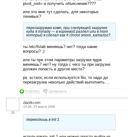
pivot_root» и получить объяснение????
или это мне тут сделать, для некоторых
ленивых?
перезагружаю комп, при следующей загрузке
куда я попаду — в корневой раздел или в тот
который я сделал как # chroot этот_каталог?
ты /etc/fstab меняешь? нет? тогда какие
вопросы? :)
или ты при этом параметры загрузки ядра
меняешь? нет? ну тогда с чего ты при загрузке
должен попасть в другое место?
ps: кстати, если используется lilo, то надо до
перезагрузке неколько действий выполнить….
Ответить
Цитировать
danikcom
15:08, 23 марта 2006
25
переходишь в init 1
использовать init 1 или можно просто выйти из