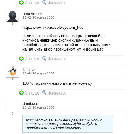
Ответить
Цитировать
anonymous
16:02, 20 марта 2006
7
http://www.nixp.ru/soft/system_hdd
если честно забзипь весь раздел с никсой с
кнопикса например скопни куда-нибудь и
перебей партишенем спокойно — по опыту если
начал бить диск партишеном им и добивай :)
Ответить
Цитировать
Dr. Evil
16:08, 20 марта 2006
8
100 % гарантии никто дать не может;)
Ответить
Цитировать
danikcom
16:13, 20 марта 2006
9
если честно забзипь весь раздел с никсой с
кнопикса например скопни куда-нибудь и
перебей партишенем спокойно