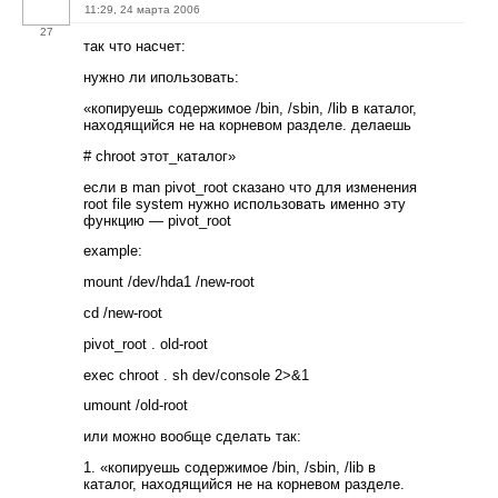
11:29, 24 марта 2006
27
так что насчет:
нужно ли ипользовать:
«копируешь содержимое /bin, /sbin, /lib в каталог,
находящийся не на корневом разделе. делаешь
# chroot этот_каталог»
если в man pivot_root сказано что для изменения
root file system нужно использовать именно эту
функцию — pivot_root
example:
mount /dev/hda1 /new-root
cd /new-root
pivot_root . old-root
exec chroot . sh dev/console 2>&1
umount /old-root
или можно вообще сделать так:
1. «копируешь содержимое /bin, /sbin, /lib в
каталог, находящийся не на корневом разделе.