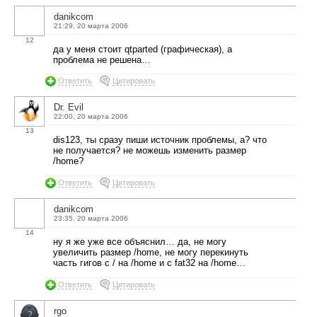
danikcom
21:29, 20 марта 2006
12
да у меня стоит qtparted (графическая), а
проблема не решена…
Ответить
Цитировать
Dr. Evil
22:00, 20 марта 2006
13
dis123, ты сразу пиши источник проблемы, а? что
не получается? не можешь изменить размер
/home?
Ответить
Цитировать
danikcom
23:35, 20 марта 2006
14
ну я же уже все объяснил… да, не могу
увеличить размер /home, не могу перекинуть
часть гигов с / на /home и с fat32 на /home…
Ответить
Цитировать
rgo