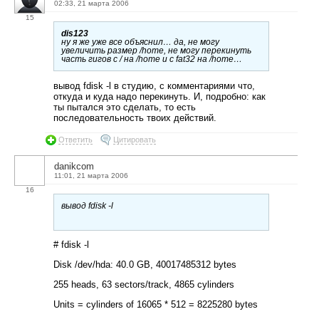
02:33, 21 марта 2006
15
dis123
ну я же уже все объяснил… да, не могу
увеличить размер /home, не могу перекинуть
часть гигов с / на /home и с fat32 на /home…
вывод fdisk -l в студию, с комментариями что,
откуда и куда надо перекинуть. И, подробно: как
ты пытался это сделать, то есть
последовательность твоих действий.
Ответить
Цитировать
danikcom
11:01, 21 марта 2006
16
вывод fdisk -l
# fdisk -l
Disk /dev/hda: 40.0 GB, 40017485312 bytes
255 heads, 63 sectors/track, 4865 cylinders
Units = cylinders of 16065 * 512 = 8225280 bytes