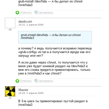
grub-install /dev/hda — я бы делал из chroot
/mnt/hda3
Ответить
Цитировать
danikcom
16:22, 2 апреля 2006
40
grub-install /dev/hda — я бы делал из chroot
/mnt/hda3
а почему? я ведь получается всеравно перепишу
«grub-config» из tar-а и получается вроде как его
запущу или нет?
А если даже через chroot, то получается что у
меня уже будет коневой раздел на /dev/hda3 и
мне его снова придется примонтировать, только
уже в /mnt/hda3 и как chroot?
Ответить
Цитировать
Master
18:43, 2 апреля 2006
41
В 3-м шаге ты примонтировал пустой раздел в
/mnt/hda3