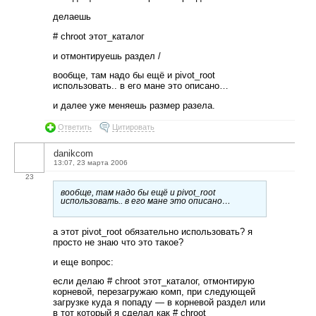
делаешь
# chroot этот_каталог
и отмонтируешь раздел /
вообще, там надо бы ещё и pivot_root
использовать.. в его мане это описано…
и далее уже меняешь размер разела.
Ответить
Цитировать
danikcom
13:07, 23 марта 2006
23
вообще, там надо бы ещё и pivot_root
использовать.. в его мане это описано…
а этот pivot_root обязательно использовать? я
просто не знаю что это такое?
и еще вопрос:
если делаю # chroot этот_каталог, отмонтирую
корневой, перезагружаю комп, при следующей
загрузке куда я попаду — в корневой раздел или
в тот который я сделал как # chroot