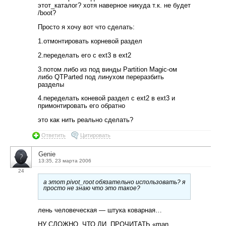
этот_каталог? хотя наверное никуда т.к. не будет
/boot?
Просто я хочу вот что сделать:
1.отмонтировать корневой раздел
2.переделать его с ext3 в ext2
3.потом либо из под винды Partition Magic-ом
либо QTParted под линухом переразбить
разделы
4.переделать коневой раздел с ext2 в ext3 и
примонтировать его обратно
это как нить реально сделать?
Ответить
Цитировать
Genie
13:35, 23 марта 2006
24
а этот pivot_root обязательно использовать? я
просто не знаю что это такое?
лень человеческая — штука коварная…
НУ СЛОЖНО, ЧТО ЛИ, ПРОЧИТАТЬ «man