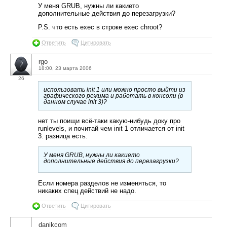
У меня GRUB, нужны ли какието
дополнительные действия до перезагрузки?
P.S. что есть exec в строке exec chroot?
Ответить
Цитировать
rgo
18:00, 23 марта 2006
26
использовать init 1 или можно просто выйти из
графического режима и работать в консоли (в
данном случае init 3)?
нет ты поищи всё-таки какую-нибудь доку про
runlevels, и почитай чем init 1 отличается от init
3. разница есть.
У меня GRUB, нужны ли какието
дополнительные действия до перезагрузки?
Если номера разделов не изменяться, то
никаких спец действий не надо.
Ответить
Цитировать
danikcom