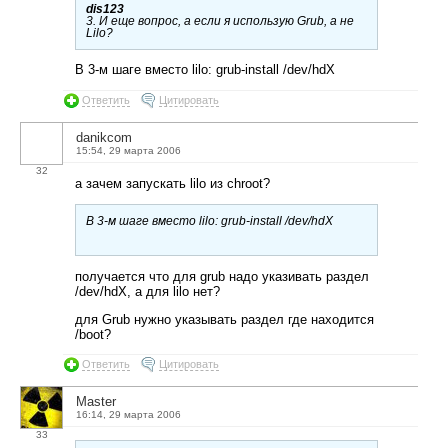
dis123
3. И еще вопрос, а если я использую Grub, а не
Lilo?
В 3-м шаге вместо lilo: grub-install /dev/hdХ
Ответить
Цитировать
danikcom
15:54, 29 марта 2006
32
а зачем запускать lilo из chroot?
В 3-м шаге вместо lilo: grub-install /dev/hdХ
получается что для grub надо указивать раздел
/dev/hdХ, а для lilo нет?
для Grub нужно указывать раздел где находится
/boot?
Ответить
Цитировать
Master
16:14, 29 марта 2006
33