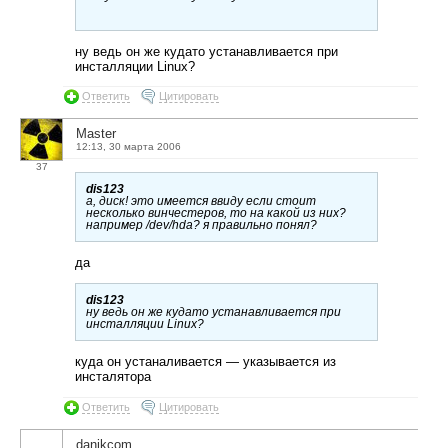
ну ведь он же кудато устанавливается при
инсталляции Linux?
Ответить
Цитировать
Master
12:13, 30 марта 2006
37
dis123
а, диск! это имеется ввиду если стоит
несколько винчестеров, то на какой из них?
например /dev/hda? я правильно понял?
да
dis123
ну ведь он же кудато устанавливается при
инсталляции Linux?
куда он устаналивается — указывается из
инсталятора
Ответить
Цитировать
danikcom