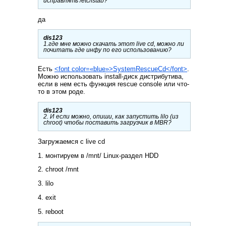
исправлять /etc/fstab?
да
dis123
1.где мне можно скачать этот live cd, можно ли
почитать где инфу по его использованию?
Есть
<font color=«blue»>SystemRescueCd</font>
.
Можно использовать install-диск дистрибутива,
если в нем есть функция rescue console или что-
то в этом роде.
dis123
2. И если можно, опиши, как запустить lilo (из
chroot) чтобы поставить загрузчик в MBR?
Загружаемся с live cd
1. монтируем в /mnt/ Linux-раздел HDD
2. chroot /mnt
3. lilo
4. exit
5. reboot