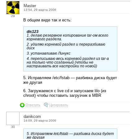
Master
13:54, 29 марта 2006
29
В общем виде так и есть:
dis123
1. делаю резервное копирование tar-ом всего
корневого раздела.
2. удаляю корневой раздел и переразбиваю
диск
3. устанавливаю Линукс
4. переписываю весь корневой раздел из tar-а
на только что созданный (чтобы не
настраивать все настройки по новой)
5. Исправляем /etc/fstab — разбивка диска будет
же другая
6. Загружаемся с live cd и запускаем lilo (из
chroot) чтобы поставить загрузчик в MBR
Ответить
Цитировать
danikcom
14:09, 29 марта 2006
30
5. Исправляем /etc/fstab — разбивка диска будет
же другая