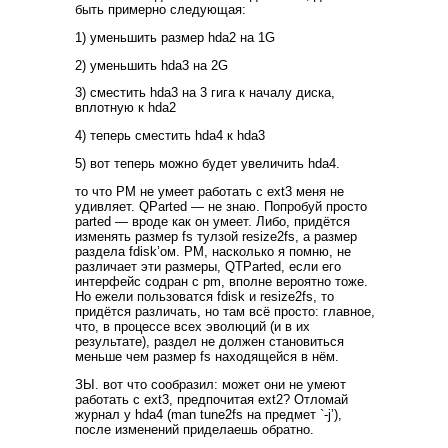
быть примерно следующая:
1) уменьшить размер hda2 на 1G
2) уменьшить hda3 на 2G
3) сместить hda3 на 3 гига к началу диска,
вплотную к hda2
4) теперь сместить hda4 к hda3
5) вот теперь можно будет увеличить hda4.
то что PM не умеет работать с ext3 меня не
удивляет. QParted — не знаю. Попробуй просто
parted — вроде как он умеет. Либо, придётся
изменять размер fs тулзой resize2fs, а размер
раздела fdisk’ом. PM, насколько я помню, не
различает эти размеры, QTParted, если его
интерфейс содран с pm, вполне вероятно тоже.
Но ежели пользоватся fdisk и resize2fs, то
придётся различать, но там всё просто: главное,
что, в процессе всех эволюций (и в их
результате), раздел не должен становиться
меньше чем размер fs находящейся в нём.
ЗЫ. вот что сообразил: может они не умеют
работать с ext3, предпочитая ext2? Отломай
журнал у hda4 (man tune2fs на предмет `-j’),
после изменений приделаешь обратно.