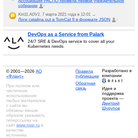
Ассоциация РАСПО провела первое учредительное
собрание
1
Kiri11.ADV1
,
7 марта 2021 года в 12:01 →
Логи catalina.out в TomCat 9 в формате JSON
1
DevOps as a Service from Palark
24/7 SRE & DevOps service to cover all your
Kubernetes needs.
Разработано в
© 2001—2026
АО
Правила
компании
«Флант»
публикации
Обратная
При полном или
связь
Идея и
частичном
поддержка
использовании
проекта —
любых материалов
Дмитрий
с сайта вы
Шурупов
обязаны явным
образом указывать
гиперссылку на
сайт
www.nixp.ru
в
качестве
источника.