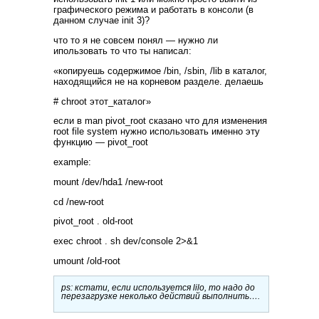
графического режима и работать в консоли (в
данном случае init 3)?
что то я не совсем понял — нужно ли
ипользовать то что ты написал:
«копируешь содержимое /bin, /sbin, /lib в каталог,
находящийся не на корневом разделе. делаешь
# chroot этот_каталог»
если в man pivot_root сказано что для изменения
root file system нужно использовать именно эту
функцию — pivot_root
example:
mount /dev/hda1 /new-root
cd /new-root
pivot_root . old-root
exec chroot . sh dev/console 2>&1
umount /old-root
ps: кстати, если используется lilo, то надо до
перезагрузке неколько действий выполнить….