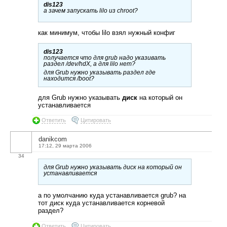
dis123
а зачем запускать lilo из chroot?
как минимум, чтобы lilo взял нужный конфиг
dis123
получается что для grub надо указивать
раздел /dev/hdХ, а для lilo нет?
для Grub нужно указывать раздел где
находится /boot?
для Grub нужно указывать
диск
на который он
устанавливается
Ответить
Цитировать
danikcom
17:12, 29 марта 2006
34
для Grub нужно указывать диск на который он
устанавливается
а по умолчанию куда устанавливается grub? на
тот диск куда устанавливается корневой
раздел?
Ответить
Цитировать