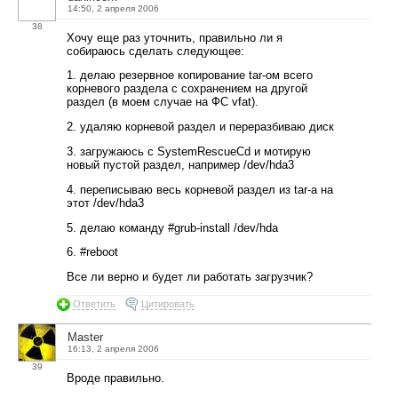
14:50, 2 апреля 2006
38
Хочу еще раз уточнить, правильно ли я
собираюсь сделать следующее:
1. делаю резервное копирование tar-ом всего
корневого раздела с сохранением на другой
раздел (в моем случае на ФС vfat).
2. удаляю корневой раздел и переразбиваю диск
3. загружаюсь с SystemRescueCd и мотирую
новый пустой раздел, например /dev/hda3
4. переписываю весь корневой раздел из tar-а на
этот /dev/hda3
5. делаю команду #grub-install /dev/hda
6. #reboot
Все ли верно и будет ли работать загрузчик?
Ответить
Цитировать
Master
16:13, 2 апреля 2006
39
Вроде правильно.