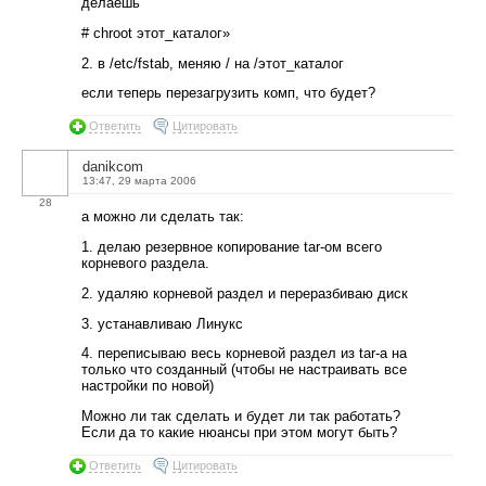
делаешь
# chroot этот_каталог»
2. в /etc/fstab, меняю / на /этот_каталог
если теперь перезагрузить комп, что будет?
Ответить
Цитировать
danikcom
13:47, 29 марта 2006
28
а можно ли сделать так:
1. делаю резервное копирование tar-ом всего
корневого раздела.
2. удаляю корневой раздел и переразбиваю диск
3. устанавливаю Линукс
4. переписываю весь корневой раздел из tar-а на
только что созданный (чтобы не настраивать все
настройки по новой)
Можно ли так сделать и будет ли так работать?
Если да то какие нюансы при этом могут быть?
Ответить
Цитировать