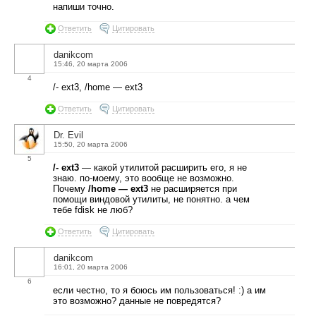
напиши точно.
Ответить
Цитировать
danikcom
15:46, 20 марта 2006
4
/- ext3, /home — ext3
Ответить
Цитировать
Dr. Evil
15:50, 20 марта 2006
5
/- ext3
— какой утилитой расширить его, я не
знаю. по-моему, это вообще не возможно.
Почему
/home — ext3
не расширяется при
помощи виндовой утилиты, не понятно. а чем
тебе fdisk не люб?
Ответить
Цитировать
danikcom
16:01, 20 марта 2006
6
если честно, то я боюсь им пользоваться! :) а им
это возможно? данные не повредятся?