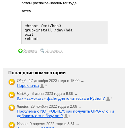
потом распаковываешь tar туда
затем
chroot /mnt/hda3

grub-install /dev/hda

exit

Ответить
Цитировать
Последние комментарии
OlegL
,
17 декабря 2023 года в 15:00 →
Перекличка
21
REDkiy
,
8 июня 2023 года в 9:09 →
Как «замокать» файл для юниттеста в Python?
2
fhunter
,
29 ноября 2022 года в 2:09 →
Проблема с NO_PUBKEY: как получить GPG-ключ и
добавить его в базу apt?
6
Иванн
,
9 апреля 2022 года в 8:31 →