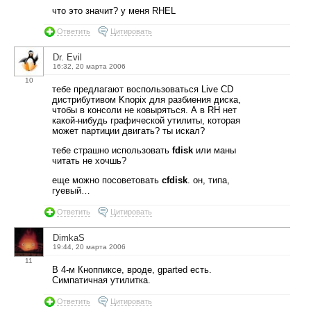
что это значит? у меня RHEL
Ответить
Цитировать
Dr. Evil
16:32, 20 марта 2006
10
тебе предлагают воспользоваться Live CD
дистрибутивом Knopix для разбиения диска,
чтобы в консоли не ковыряться. А в RH нет
какой-нибудь графической утилиты, которая
может партиции двигать? ты искал?
тебе страшно использовать
fdisk
или маны
читать не хочшь?
еще можно посоветовать
cfdisk
. он, типа,
гуевый…
Ответить
Цитировать
DimkaS
19:44, 20 марта 2006
11
В 4-м Кноппиксе, вроде, gparted есть.
Симпатичная утилитка.
Ответить
Цитировать