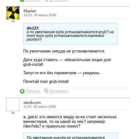
Master
10:25, 30 марта 2006
35
dis123
а по умолчанию куда устанавливается grub? на
тот диск куда устанавливается корневой
раздел?
По умолчанию никуда не устанавливается.
Диск куда ставить — обязательная опция для
grub-install.
Запусти его без параметров — увидишь.
Почитай man grub-install
Ответить
Цитировать
danikcom
11:57, 30 марта 2006
36
а, диск! это имеется ввиду если стоит несколько
винчестеров, то на какой из них? например
/dev/hda? я правильно понял?
По умолчанию никуда не устанавливается.