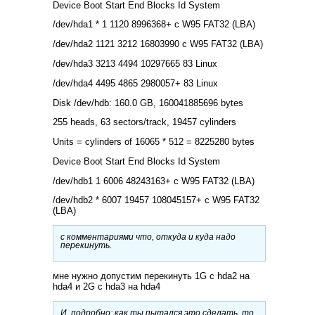
Device Boot Start End Blocks Id System
/dev/hda1 * 1 1120 8996368+ c W95 FAT32 (LBA)
/dev/hda2 1121 3212 16803990 c W95 FAT32 (LBA)
/dev/hda3 3213 4494 10297665 83 Linux
/dev/hda4 4495 4865 2980057+ 83 Linux
Disk /dev/hdb: 160.0 GB, 160041885696 bytes
255 heads, 63 sectors/track, 19457 cylinders
Units = cylinders of 16065 * 512 = 8225280 bytes
Device Boot Start End Blocks Id System
/dev/hdb1 1 6006 48243163+ c W95 FAT32 (LBA)
/dev/hdb2 * 6007 19457 108045157+ c W95 FAT32
(LBA)
с комментариями что, откуда и куда надо
перекинуть.
мне нужно допустим перекинуть 1G с hda2 на
hda4 и 2G с hda3 на hda4
И, подробно: как ты пытался это сделать, то