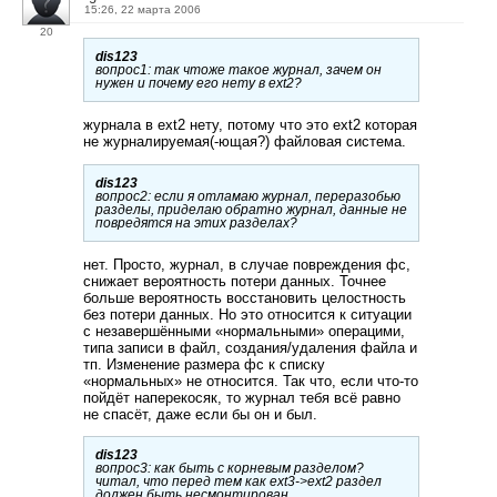
15:26, 22 марта 2006
20
dis123
вопрос1: так чтоже такое журнал, зачем он
нужен и почему его нету в ext2?
журнала в ext2 нету, потому что это ext2 которая
не журналируемая(-ющая?) файловая система.
dis123
вопрос2: если я отламаю журнал, переразобью
разделы, приделаю обратно журнал, данные не
повредятся на этих разделах?
нет. Просто, журнал, в случае повреждения фс,
снижает вероятность потери данных. Точнее
больше вероятность восстановить целостность
без потери данных. Но это относится к ситуации
с незавершёнными «нормальными» операцими,
типа записи в файл, создания/удаления файла и
тп. Изменение размера фс к списку
«нормальных» не относится. Так что, если что-то
пойдёт наперекосяк, то журнал тебя всё равно
не спасёт, даже если бы он и был.
dis123
вопрос3: как быть с корневым разделом?
читал, что перед тем как ext3->ext2 раздел
должен быть несмонтирован.