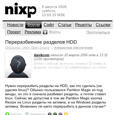
8 августа 2026,
суббота,
13:03:33 MSK
Новости
Форум
Софт
Статьи
Рецепты
Ссылки
Проект
Реклама
Войти
Постучаться
Переразбиение разделов HDD
GNU/Linux, UNIX, Open Source
→
Аппаратное обеспечение
danikcom
написал 20 марта 2006 года в 13:32
(1210 просмотров)
Ведет себя как мужчина; открыл 52 темы в
форуме, оставил 132 комментария на сайте.
Нужно переразбить разделы на HDD, как это сделать (не
удаляя linux)? Обычно пользовался Partition Magic из под
винды, но это я сначала разбивал разделы, а потом ставил
linux. Сейчас же допустим в том же Partition Magic кнопка
Resize на Linux разделы не активна, а на Windows разделы
активна. Возможно ли както переразбить в данном случае?
Ответить
Цитировать