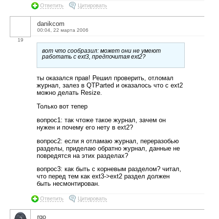
Ответить
Цитировать
danikcom
00:04, 22 марта 2006
19
вот что сообразил: может они не умеют
работать с ext3, предпочитая ext2?
ты оказался прав! Решил проверить, отломал
журнал, залез в QTParted и оказалось что с ext2
можно делать Resize.
Только вот тепер
вопрос1: так чтоже такое журнал, зачем он
нужен и почему его нету в ext2?
вопрос2: если я отламаю журнал, переразобью
разделы, приделаю обратно журнал, данные не
повредятся на этих разделах?
вопрос3: как быть с корневым разделом? читал,
что перед тем как ext3->ext2 раздел должен
быть несмонтирован.
Ответить
Цитировать
rgo