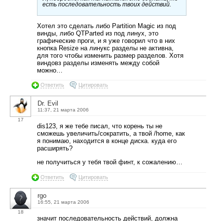
есть последовательность твоих действий.
Хотел это сделать либо Partition Magic из под
винды, либо QTParted из под линух, это
графические проги, и я уже говорил что в них
кнопка Resize на линукс разделы не активна,
для того чтобы изменить размер разделов. Хотя
виндовз разделы изменять между собой
можно…
Ответить
Цитировать
Dr. Evil
11:37, 21 марта 2006
17
dis123, я же тебе писал, что корень ты не
сможешь увеличить/сократить, а твой /home, как
я понимаю, находится в конце диска. куда его
расширять?
не получиться у тебя твой финт, к сожалению…
Ответить
Цитировать
rgo
16:55, 21 марта 2006
18
значит последовательность действий, должна