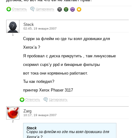
Ответить
Цитировать
Steck
02:45, 19 января 2007
1
Сорри за флейм но где ты взял дровишки для
Xerox’a ?
Я пробовал с диска прикрутить , там линуксовые
скормил cups’у ppd и бинарные фильтры
вот тока они корявенько работают.
Ты как победил?
принтер Xerox Phaser 3117
Ответить
Цитировать
Zarg
10:17, 19 января 2007
2
Steck
Сорри за флейм но где ты взял дровишки для
Xerox’a ?