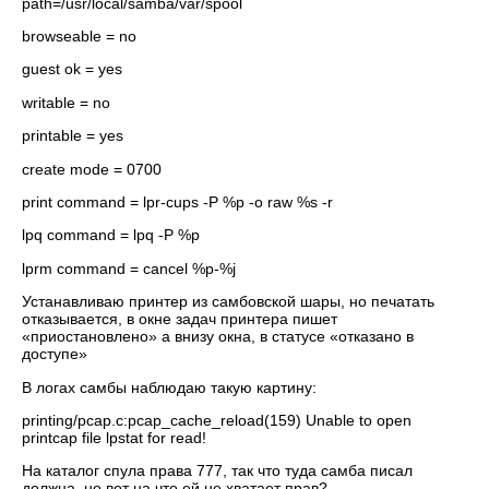
path=/usr/local/samba/var/spool
browseable = no
guest ok = yes
writable = no
printable = yes
create mode = 0700
print command = lpr-cups -P %p -o raw %s -r
lpq command = lpq -P %p
lprm command = cancel %p-%j
Устанавливаю принтер из самбовской шары, но печатать
отказывается, в окне задач принтера пишет
«приостановлено» а внизу окна, в статусе «отказано в
доступе»
В логах самбы наблюдаю такую картину:
printing/pcap.c:pcap_cache_reload(159) Unable to open
printcap file lpstat for read!
На каталог спула права 777, так что туда самба писал
должна, но вот на что ей не хватает прав?