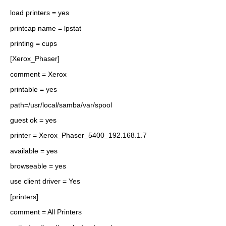
load printers = yes
printcap name = lpstat
printing = cups
[Xerox_Phaser]
comment = Xerox
printable = yes
path=/usr/local/samba/var/spool
guest ok = yes
printer = Xerox_Phaser_5400_192.168.1.7
available = yes
browseable = yes
use client driver = Yes
[printers]
comment = All Printers