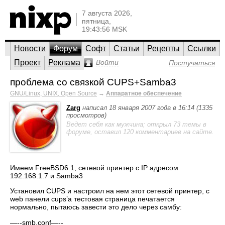
7 августа 2026,
пятница,
19:43:56 MSK
Новости
Форум
Софт
Статьи
Рецепты
Ссылки
Проект
Реклама
Войти
Постучаться
проблема со связкой CUPS+Samba3
GNU/Linux, UNIX, Open Source
→
Аппаратное обеспечение
Zarg
написал 18 января 2007 года в 16:14 (1335
просмотров)
Ведет себя как мужчина; открыл 73 темы в
форуме, оставил 120 комментариев на сайте.
Имеем FreeBSD6.1, сетевой принтер с IP адресом
192.168.1.7 и Samba3
Установил CUPS и настроил на нем этот сетевой принтер, с
web панели cups’а тестовая страница печатается
нормально, пытаюсь завести это дело через самбу:
—--smb.conf—--