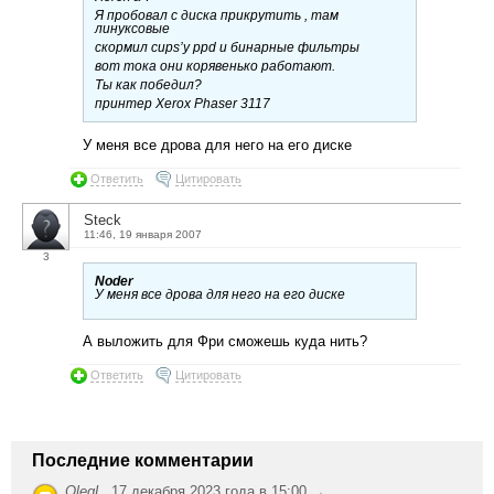
Я пробовал с диска прикрутить , там
линуксовые
скормил cups’у ppd и бинарные фильтры
вот тока они корявенько работают.
Ты как победил?
принтер Xerox Phaser 3117
У меня все дрова для него на его диске
Ответить
Цитировать
Steck
11:46, 19 января 2007
3
Noder
У меня все дрова для него на его диске
А выложить для Фри сможешь куда нить?
Ответить
Цитировать
Последние комментарии
OlegL
,
17 декабря 2023 года в 15:00 →