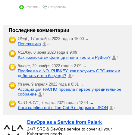
Ответить
Цитировать
Последние комментарии
OlegL
,
17 декабря 2023 года в 15:00 →
Перекличка
21
REDkiy
,
8 июня 2023 года в 9:09 →
Как «замокать» файл для юниттеста в Python?
2
fhunter
,
29 ноября 2022 года в 2:09 →
Проблема с NO_PUBKEY: как получить GPG-ключ и
добавить его в базу apt?
6
Иванн
,
9 апреля 2022 года в 8:31 →
Ассоциация РАСПО провела первое учредительное
собрание
1
Kiri11.ADV1
,
7 марта 2021 года в 12:01 →
Логи catalina.out в TomCat 9 в формате JSON
1
DevOps as a Service from Palark
24/7 SRE & DevOps service to cover all your
Kubernetes needs.