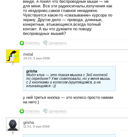
винде, я понял что беспроводные мыши — не
для меня. Все эти радиосигналы,излучения как
то нездорово,самое главное ненадежно.
Чувствуется какое-то «смазывание» курсора по
экрану. Другое дело — провода, длинные,
конкретные, втыкающиеся,всегда полный
контакт. А вы что думаете по поводу
беспроводных мышей?
Ответить
Цитировать
metal
16:23, 5 мая 2008
7
grisha
Мидл клик — это такая мышка с 3ей кнопкой
по середине? Уже советовали, но у меня мышь
с 2 кнопками и колесом (крутящимся, а не
кликающимся :-))
у ней третья кнопка — это колесо просто нажми
на него:)
Ответить
Цитировать
grisha
11:51, 6 мая 2008
8