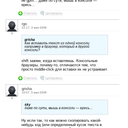
не gpm… даже по сути, мышь в консоли —
ересь…
Ответить
Цитировать
rgo
22:17, 3 мая 2008
3
grisha
Как вставить текст из одной консоли
например в браузер, который в другой
консоли?
shift зажми, когда вставляешь. Консольные
браузеры, почему-то, отличаются тем, что
просто middle-click для вставки их не устраивает.
Ответить
Цитировать
grisha
10:07, 5 мая 2008
4
sky
даже по сути, мышь в консоли — ересь…
Ну если так, то как можно скопировать какой-
нибудь код (или определенный кусок текста в