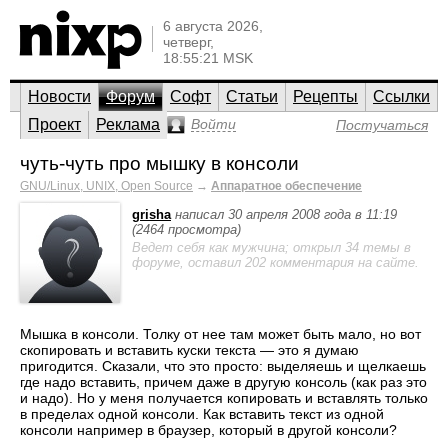
6 августа 2026,
четверг,
18:55:21 MSK
Новости
Форум
Софт
Статьи
Рецепты
Ссылки
Проект
Реклама
Войти
Постучаться
чуть-чуть про мышку в консоли
GNU/Linux, UNIX, Open Source
→
Аппаратное обеспечение
grisha
написал 30 апреля 2008 года в 11:19
(2464 просмотра)
Ведет себя как мужчина; открыл 34 темы в
форуме, оставил 202 комментария на сайте.
Мышка в консоли. Толку от нее там может быть мало, но вот
скопировать и вставить куски текста — это я думаю
пригодится. Сказали, что это просто: выделяешь и щелкаешь
где надо вставить, причем даже в другую консоль (как раз это
и надо). Но у меня получается копировать и вставлять только
в пределах одной консоли. Как вставить текст из одной
консоли например в браузер, который в другой консоли?