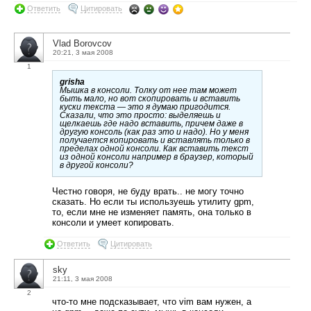
Ответить
Цитировать
Vlad Borovcov
20:21, 3 мая 2008
1
grisha
Мышка в консоли. Толку от нее там может
быть мало, но вот скопировать и вставить
куски текста — это я думаю пригодится.
Сказали, что это просто: выделяешь и
щелкаешь где надо вставить, причем даже в
другую консоль (как раз это и надо). Но у меня
получается копировать и вставлять только в
пределах одной консоли. Как вставить текст
из одной консоли например в браузер, который
в другой консоли?
Честно говоря, не буду врать.. не могу точно
сказать. Но если ты используешь утилиту gpm,
то, если мне не изменяет память, она только в
консоли и умеет копировать.
Ответить
Цитировать
sky
21:11, 3 мая 2008
2
что-то мне подсказывает, что vim вам нужен, а