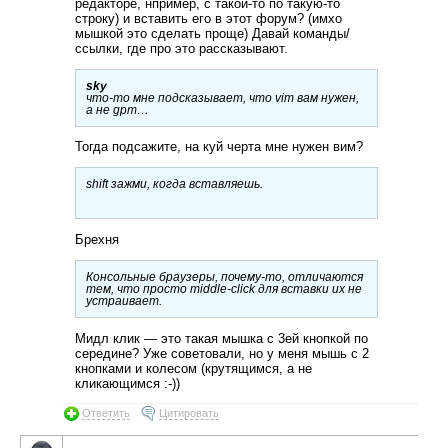
редакторе, нпример, с такой-то по такую-то
строку) и вставить его в этот форум? (имхо
мышкой это сделать проще) Давай команды/
ссылки, где про это рассказывают.
sky
что-то мне подсказывает, что vim вам нужен,
а не gpm…
Тогда подсажите, на куй черта мне нужен вим?
shift зажми, когда вставляешь.
Брехня
Консольные браузеры, почему-то, отличаются
тем, что просто middle-click для вставки их не
устраивает.
Мидл клик — это такая мышка с 3ей кнопкой по
середине? Уже советовали, но у меня мышь с 2
кнопками и колесом (крутящимся, а не
кликающимся :-))
Ответить
Цитировать