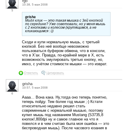
rgo
10:38, 5 мая 2008
5
grisha
Мидл клик — это такая мышка с 3ей кнопкой
по середине? Уже советовали, но у меня мышь
с 2 кнопками и колесом (крутящимся, а не
кликающимся :-))
Сходи и купи нормальную мышь, с третьей
кнопкой. Без неё вообще невозможно
пользоваться буфером обмена, что в консоли,
что в X’ах. Правда, по-крайней мере в X, есть
возможность эмулировать третью кнопку, но,
имхо, с учётом стоимости мышки — это изврат.
Ответить
Цитировать
grisha
10:57, 5 мая 2008
6
Аааа… Вона кака. Ну,тогда оно теперь понятно,
теперь пойду. Тем более год мыши ;-) Кстати
относительно недавно решил стать
современным с нормальной мышью, поэтому
купил мышь под названием Mustang (S3735,8
кнопок!,800dpi ну и самое главное на что я
повелся и в чем считаю была моя ошибка — это
беспроводная мышь). После часового юзания в