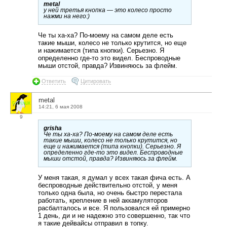
metal
у ней третья кнопка — это колесо просто
нажми на него:)
Че ты ха-ха? По-моему на самом деле есть
такие мыши, колесо не только крутится, но еще
и нажимается (типа кнопки). Серьезно. Я
определенно где-то это видел. Беспроводные
мыши отстой, правда? Извиняюсь за флейм.
Ответить
Цитировать
metal
14:21, 6 мая 2008
9
grisha
Че ты ха-ха? По-моему на самом деле есть
такие мыши, колесо не только крутится, но
еще и нажимается (типа кнопки). Серьезно. Я
определенно где-то это видел. Беспроводные
мыши отстой, правда? Извиняюсь за флейм.
У меня такая, я думал у всех такая фича есть. А
беспроводные действительно отстой, у меня
только одна была, но очень быстро перестала
работать, крепление в ней аккамуляторов
расбалталось и все. Я пользовался ей примерно
1 день, ди и не надежно это совершенно, так что
я такие дейвайсы отправил в топку.