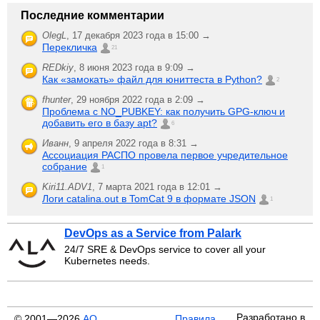
Последние комментарии
OlegL
,
17 декабря 2023 года в 15:00 →
Перекличка
21
REDkiy
,
8 июня 2023 года в 9:09 →
Как «замокать» файл для юниттеста в Python?
2
fhunter
,
29 ноября 2022 года в 2:09 →
Проблема с NO_PUBKEY: как получить GPG-ключ и
добавить его в базу apt?
6
Иванн
,
9 апреля 2022 года в 8:31 →
Ассоциация РАСПО провела первое учредительное
собрание
1
Kiri11.ADV1
,
7 марта 2021 года в 12:01 →
Логи catalina.out в TomCat 9 в формате JSON
1
DevOps as a Service from Palark
24/7 SRE & DevOps service to cover all your
Kubernetes needs.
Разработано в
© 2001—2026
АО
Правила