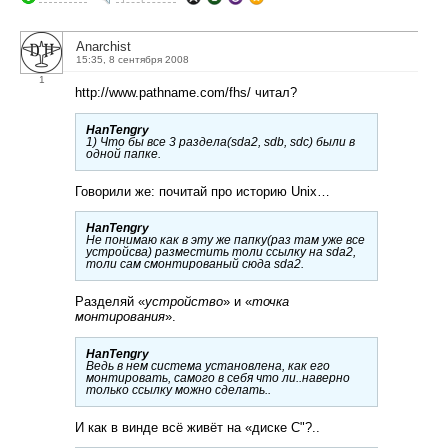
Anarchist
15:35, 8 сентября 2008
1
http://www.pathname.com/fhs/ читал?
HanTengry
1) Что бы все 3 раздела(sda2, sdb, sdc) были в
одной папке.
Говорили же: почитай про историю Unix…
HanTengry
Не понимаю как в эту же папку(раз там уже все
устройсва) разместить толи ссылку на sda2,
толи сам смонтированый сюда sda2.
Разделяй «
устройство
» и «
точка
монтирования
».
HanTengry
Ведь в нем система установлена, как его
монтировать, самого в себя что ли..наверно
только ссылку можно сделать..
И как в винде всё живёт на «диске С"?..