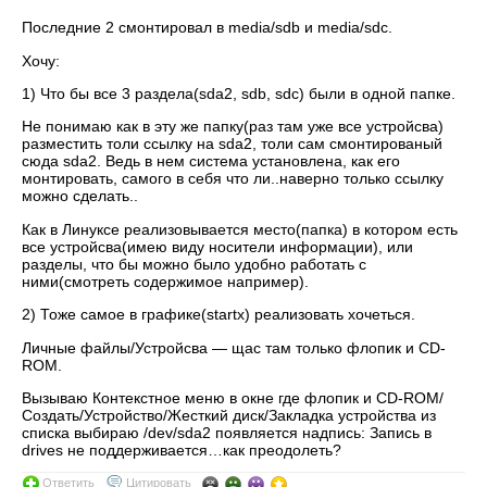
Последние 2 смонтировал в media/sdb и media/sdc.
Хочу:
1) Что бы все 3 раздела(sda2, sdb, sdc) были в одной папке.
Не понимаю как в эту же папку(раз там уже все устройсва)
разместить толи ссылку на sda2, толи сам смонтированый
сюда sda2. Ведь в нем система установлена, как его
монтировать, самого в себя что ли..наверно только ссылку
можно сделать..
Как в Линуксе реализовывается место(папка) в котором есть
все устройсва(имею виду носители информации), или
разделы, что бы можно было удобно работать с
ними(смотреть содержимое например).
2) Тоже самое в графике(startx) реализовать хочеться.
Личные файлы/Устройсва — щас там только флопик и CD-
ROM.
Вызываю Контекстное меню в окне где флопик и CD-ROM/
Создать/Устройство/Жесткий диск/Закладка устройства из
списка выбираю /dev/sda2 появляется надпись: Запись в
drives не поддерживается…как преодолеть?
Ответить
Цитировать