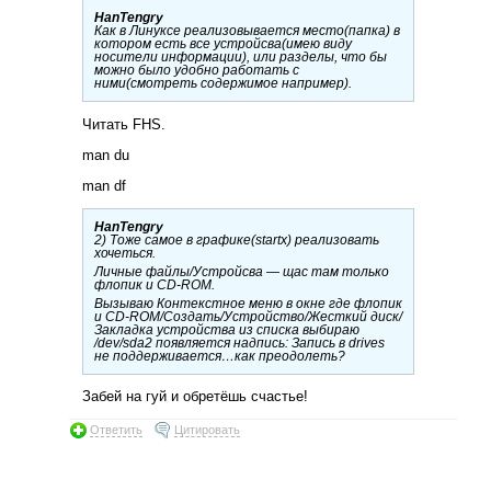
HanTengry
Как в Линуксе реализовывается место(папка) в
котором есть все устройсва(имею виду
носители информации), или разделы, что бы
можно было удобно работать с
ними(смотреть содержимое например).
Читать FHS.
man du
man df
HanTengry
2) Тоже самое в графике(startx) реализовать
хочеться.
Личные файлы/Устройсва — щас там только
флопик и CD-ROM.
Вызываю Контекстное меню в окне где флопик
и CD-ROM/Создать/Устройство/Жесткий диск/
Закладка устройства из списка выбираю
/dev/sda2 появляется надпись: Запись в drives
не поддерживается…как преодолеть?
Забей на гуй и обретёшь счастье!
Ответить
Цитировать