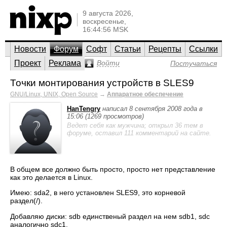
9 августа 2026,
воскресенье,
16:44:56 MSK
Новости
Форум
Софт
Статьи
Рецепты
Ссылки
Проект
Реклама
Войти
Постучаться
Точки монтирования устройств в SLES9
GNU/Linux, UNIX, Open Source
→
Аппаратное обеспечение
HanTengry
написал 8 сентября 2008 года в
15:06 (1269 просмотров)
Ведет себя как мужчина; открыл 36 тем в
форуме, оставил 111 комментарий на сайте.
В общем все должно быть просто, просто нет представление
как это делается в Linux.
Имею: sda2, в него установлен SLES9, это корневой
раздел(/).
Добавляю диски: sdb единственый раздел на нем sdb1, sdc
аналогично sdc1.