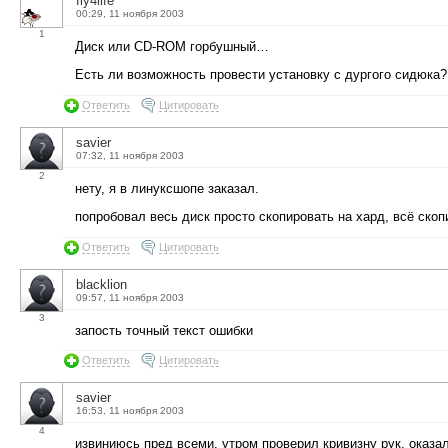
fly4life
00:29, 11 ноября 2003
1
Диск или CD-ROM горбушный…
Есть ли возможность провести установку с дургого сидюка?
Ответить
Цитировать
savier
07:32, 11 ноября 2003
2
нету, я в линуксшопе заказал.
попробовал весь диск просто скопировать на хард, всё ск
Ответить
Цитировать
blacklion
09:57, 11 ноября 2003
3
запость точный текст ошибки
Ответить
Цитировать
savier
16:53, 11 ноября 2003
4
извиниюсь пред всеми, утром проверил кривизну рук, оказа