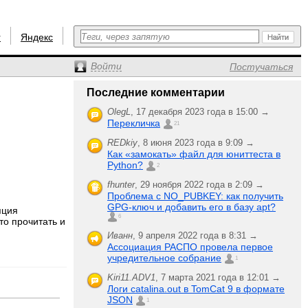
r
Яндекс
Войти
Постучаться
Последние комментарии
OlegL
,
17 декабря 2023 года в 15:00 →
Перекличка
21
REDkiy
,
8 июня 2023 года в 9:09 →
Как «замокать» файл для юниттеста в
Python?
2
fhunter
,
29 ноября 2022 года в 2:09 →
Проблема с NO_PUBKEY: как получить
GPG-ключ и добавить его в базу apt?
яция
6
то прочитать и
Иванн
,
9 апреля 2022 года в 8:31 →
Ассоциация РАСПО провела первое
учредительное собрание
1
Kiri11.ADV1
,
7 марта 2021 года в 12:01 →
Логи catalina.out в TomCat 9 в формате
JSON
1