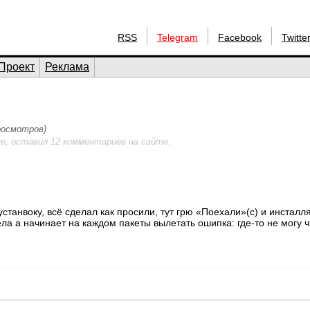
RSS
Telegram
Facebook
Twitte
Проект
Реклама
просмотров)
е, оставил 12 комментариев на сайте.
устанвоку, всё сделал как просили, тут грю «Поехали»(с) и инсталл
а a начинает на каждом пакеты вылетать ошипка: где-то не могу ч