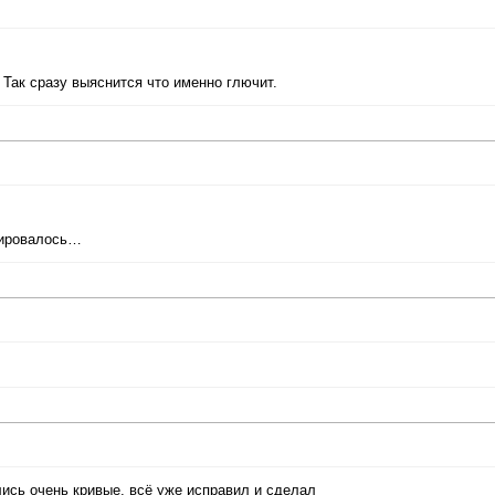
 Так сразу выяснится что именно глючит.
опировалось…
лись очень кривые, всё уже исправил и сделал