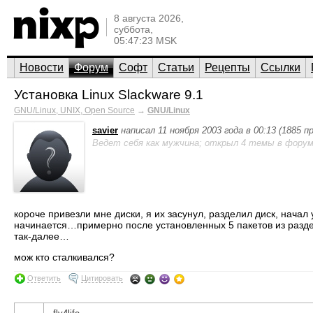
8 августа 2026,
суббота,
05:47:23 MSK
Новости
Форум
Софт
Статьи
Рецепты
Ссылки
Установка Linux Slackware 9.1
GNU/Linux, UNIX, Open Source
→
GNU/Linux
savier
написал 11 ноября 2003 года в 00:13 (1885 
Ведет себя как мужчина; открыл 4 темы в форум
короче привезли мне диски, я их засунул, разделил диск, начал 
начинается…примерно после установленных 5 пакетов из раздел
так-далее…
мож кто сталкивался?
Ответить
Цитировать