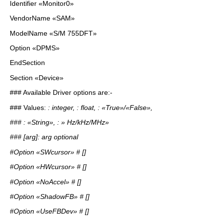
Identifier «Monitor0»
VendorName «SAM»
ModelName «S/M 755DFT»
Option «DPMS»
EndSection
Section «Device»
### Available Driver options are:-
### Values:
: integer, : float, : «True»/«False»,
### : «String», : » Hz/kHz/MHz»
### [arg]: arg optional
#Option «SWcursor» # []
#Option «HWcursor» # []
#Option «NoAccel» # []
#Option «ShadowFB» # []
#Option «UseFBDev» # []