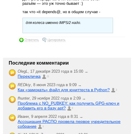
разъём — это уж точно бывает :)
так что «it depends@, но в общем случае -
для колеса именно IMPS/2 надо.
Ответить
Цитировать
Последние комментарии
OlegL
,
17 декабря 2023 года в 15:00 →
Перекличка
21
REDkiy
,
8 июня 2023 года в 9:09 →
Как «замокать» файл для юниттеста в Python?
2
fhunter
,
29 ноября 2022 года в 2:09 →
Проблема с NO_PUBKEY: как получить GPG-ключ и
добавить его в базу apt?
6
Иванн
,
9 апреля 2022 года в 8:31 →
Ассоциация РАСПО провела первое учредительное
собрание
1