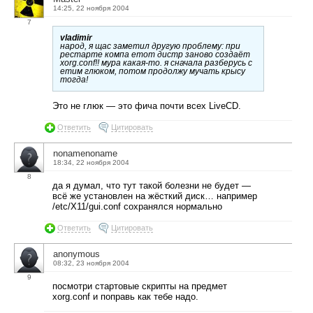
14:25, 22 ноября 2004
7
vladimir
народ, я щас заметил другую проблему: при
рестарте компа етот дистр заново создаёт
xorg.conf!! мура какая-то. я сначала разберусь с
етим глюком, потом продолжу мучать крысу
тогда!
Это не глюк — это фича почти всех LiveCD.
Ответить
Цитировать
nonamenoname
18:34, 22 ноября 2004
8
да я думал, что тут такой болезни не будет —
всё же установлен на жёсткий диск… например
/etc/X11/gui.conf сохранялся нормально
Ответить
Цитировать
anonymous
08:32, 23 ноября 2004
9
посмотри стартовые скрипты на предмет
xorg.conf и поправь как тебе надо.