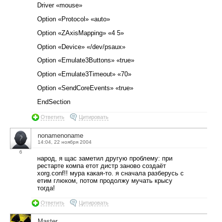
Driver «mouse»
Option «Protocol» «auto»
Option «ZAxisMapping» «4 5»
Option «Device» «/dev/psaux»
Option «Emulate3Buttons» «true»
Option «Emulate3Timeout» «70»
Option «SendCoreEvents» «true»
EndSection
Ответить
Цитировать
nonamenoname
14:04, 22 ноября 2004
6
народ, я щас заметил другую проблему: при
рестарте компа етот дистр заново создаёт
xorg.conf!! мура какая-то. я сначала разберусь с
етим глюком, потом продолжу мучать крысу
тогда!
Ответить
Цитировать
Master