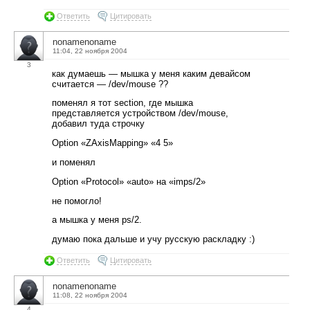
Ответить
Цитировать
nonamenoname
11:04, 22 ноября 2004
3
как думаешь — мышка у меня каким девайсом
считается — /dev/mouse ??
поменял я тот section, где мышка
представляется устройством /dev/mouse,
добавил туда строчку
Option «ZAxisMapping» «4 5»
и поменял
Option «Protocol» «auto» на «imps/2»
не помогло!
а мышка у меня ps/2.
думаю пока дальше и учу русскую раскладку :)
Ответить
Цитировать
nonamenoname
11:08, 22 ноября 2004
4