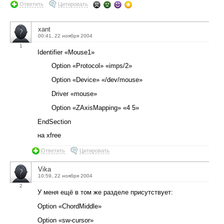
Ответить
Цитировать
xant
00:41, 22 ноября 2004
1
Identifier «Mouse1»
Option «Protocol» «imps/2»
Option «Device» «/dev/mouse»
Driver «mouse»
Option «ZAxisMapping» «4 5»
EndSection
на xfree
Ответить
Цитировать
Vika
10:59, 22 ноября 2004
2
У меня ещё в том же разделе присутствует:
Option «ChordMiddle»
Option «sw-cursor»