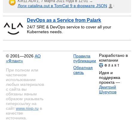
Kiri11.ADV1
,
7 марта 2021 года в 12:01 →
Логи catalina.out в TomCat 9 в формате JSON
1
DevOps as a Service from Palark
24/7 SRE & DevOps service to cover all your
Kubernetes needs.
Разработано в
© 2001—2026
АО
Правила
компании
«Флант»
публикации
Обратная
При полном или
связь
Идея и
частичном
поддержка
использовании
проекта —
любых материалов
Дмитрий
с сайта вы
Шурупов
обязаны явным
образом указывать
гиперссылку на
сайт
www.nixp.ru
в
качестве
источника.