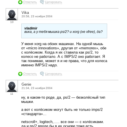
Ответить
Цитировать
Vika
20:58, 23 ноября 2004
10
vladimir
вика, а у тебя мышка ps/2? и xorg (не xfree), да?
У меня xorg на обоих машинах. На одной мышь
от «micro innovations», другая от «memorex», обе
с колёсиком. Когда я их ставила как ps/2, то
колесо не работало. А с IMPS/2 оно работает. Я
так понимаю, может я и не права, что для колеса
именно IMPS/2 надо.
Ответить
Цитировать
Genie
21:34, 23 ноября 2004
11
ну, в каком-то роде, да, ps/2 — безколёсный тип
мышки.
а вот с колёсиком могут быть не только imps/2
«стандарта»…
netscroll+, logitech,….. все они — с колёсиками.
да и ps/2 вроде бы в их основе тоже есть.