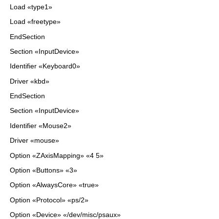
Load «type1»
Load «freetype»
EndSection
Section «InputDevice»
Identifier «Keyboard0»
Driver «kbd»
EndSection
Section «InputDevice»
Identifier «Mouse2»
Driver «mouse»
Option «ZAxisMapping» «4 5»
Option «Buttons» «3»
Option «AlwaysCore» «true»
Option «Protocol» «ps/2»
Option «Device» «/dev/misc/psaux»