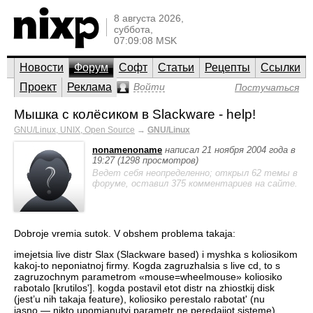
8 августа 2026,
суббота,
07:09:08 MSK
Новости
Форум
Софт
Статьи
Рецепты
Ссылки
Проект
Реклама
Войти
Постучаться
Мышка с колёсиком в Slackware - help!
GNU/Linux, UNIX, Open Source
→
GNU/Linux
nonamenoname
написал 21 ноября 2004 года в
19:27 (1298 просмотров)
Ведет себя неопределенно; открыл 62 темы в
форуме, оставил 375 комментариев на сайте.
Dobroje vremia sutok. V obshem problema takaja:
imejetsia live distr Slax (Slackware based) i myshka s koliosikom
kakoj-to neponiatnoj firmy. Kogda zagruzhalsia s live cd, to s
zagruzochnym parametrom «mouse=wheelmouse» koliosiko
rabotalo [krutilos']. kogda postavil etot distr na zhiostkij disk
(jest’u nih takaja feature), koliosiko perestalo rabotat' (nu
jasno — nikto upomianutyj parametr ne peredajiot sisteme).