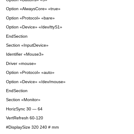
Option «AlwaysCore» «true»
Option «Protocol» «bare»
Option «Device» «/dev/ttyS1»
EndSection
Section «InputDevice»
Identifier «Mouse3»
Driver «mouse»
Option «Protocol» «auto»
Option «Device» «/dev/mouse»
EndSection
Section «Monitor»
HorizSync 30 — 64
VertRefresh 60-120
#DisplaySize 320 240 # mm