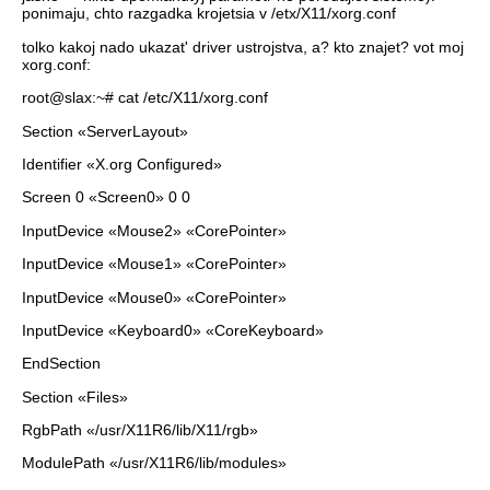
ponimaju, chto razgadka krojetsia v /etx/X11/xorg.conf
tolko kakoj nado ukazat' driver ustrojstva, a? kto znajet? vot moj
xorg.conf:
root@slax:~# cat /etc/X11/xorg.conf
Section «ServerLayout»
Identifier «X.org Configured»
Screen 0 «Screen0» 0 0
InputDevice «Mouse2» «CorePointer»
InputDevice «Mouse1» «CorePointer»
InputDevice «Mouse0» «CorePointer»
InputDevice «Keyboard0» «CoreKeyboard»
EndSection
Section «Files»
RgbPath «/usr/X11R6/lib/X11/rgb»
ModulePath «/usr/X11R6/lib/modules»