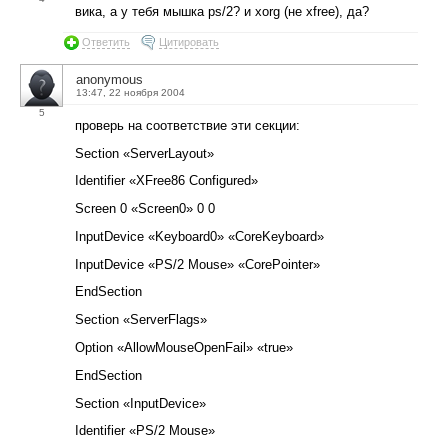
вика, а у тебя мышка ps/2? и xorg (не xfree), да?
Ответить
Цитировать
anonymous
13:47, 22 ноября 2004
5
проверь на соответствие эти секции:
Section «ServerLayout»
Identifier «XFree86 Configured»
Screen 0 «Screen0» 0 0
InputDevice «Keyboard0» «CoreKeyboard»
InputDevice «PS/2 Mouse» «CorePointer»
EndSection
Section «ServerFlags»
Option «AllowMouseOpenFail» «true»
EndSection
Section «InputDevice»
Identifier «PS/2 Mouse»