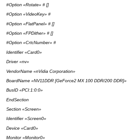
#Option «Rotate» # []
#Option «VideoKey» #
#Option «FlatPanel» # []
#Option «FPDither» # []
#Option «CrtcNumber» #
Identifier «Card0»
Driver «nv»
VendorName «nVidia Corporation»
BoardName «NV11DDR [GeForce2 MX 100 DDR/200 DDR]»
BusID «PCI:1:0:0»
EndSection
Section «Screen»
Identifier «Screen0»
Device «Card0»
Monitor «Monitor0»