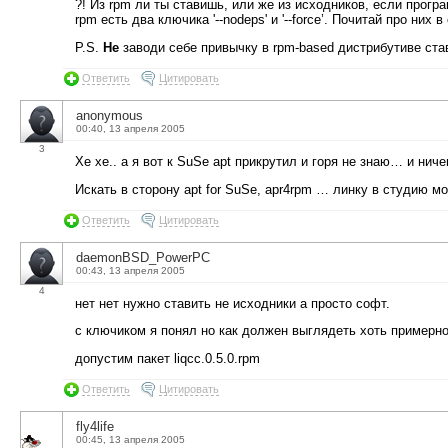
?! Из rpm ли ты ставишь, или же из исходников, если програ
rpm есть два ключика '--nodeps' и '--force’. Почитай про ни
P.S.
Не
заводи себе привычку в rpm-based дистрибутиве став
Ответить
Цитировать
anonymous
00:40, 13 апреля 2005
3
Хе хе.. а я вот к SuSe apt прикрутил и горя не знаю… и ниче
Искать в сторону apt for SuSe, apr4rpm … линку в студию мо
Ответить
Цитировать
daemonBSD_PowerPC
00:43, 13 апреля 2005
4
нет нет нужно ставить не исходники а просто софт.
с ключиком я понял но как должен выглядеть хоть примерн
допустим пакет liqcc.0.5.0.rpm
Ответить
Цитировать
fly4life
00:45, 13 апреля 2005