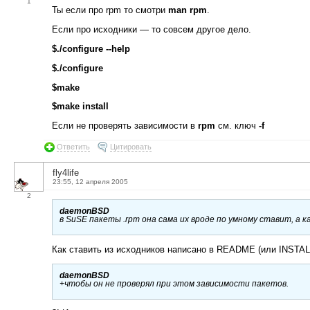
1
Ты если про rpm то смотри
man rpm
.
Если про исходники — то совсем другое дело.
$./configure --help
$./configure
$make
$make install
Если не проверять зависимости в
rpm
см. ключ
-f
Ответить
Цитировать
fly4life
23:55, 12 апреля 2005
2
daemonBSD
в SuSE пакеты .rpm она сама их вроде по умному ставит, а 
Как ставить из исходников написано в README (или INSTALL
daemonBSD
+чтобы он не проверял при этом зависимости пакетов.