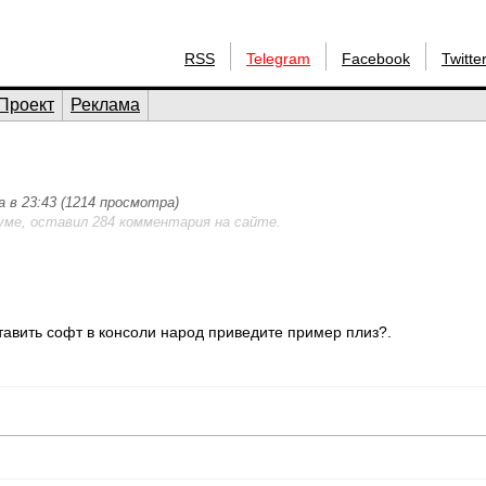
RSS
Telegram
Facebook
Twitte
Проект
Реклама
а в 23:43 (1214 просмотра)
уме, оставил 284 комментария на сайте.
ставить софт в консоли народ приведите пример плиз?.