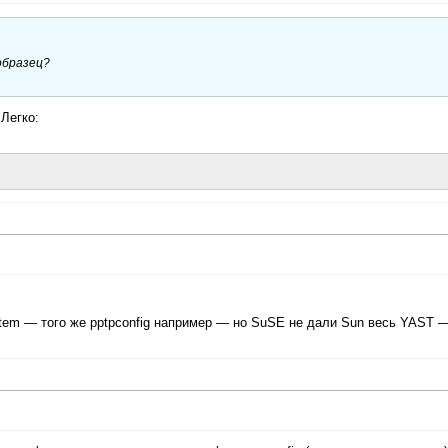
образец?
Легко:
stem — того же pptpconfig например — но SuSE не дали Sun весь YAST 