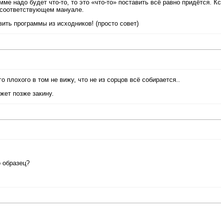
мме надо будет что-то, то это «что-то» поставить всё равно придётся. Кс
х в соответствующем мануале.
ить программы из исходников! (просто совет)
го плохого в том не вижу, что не из сорцов всё собирается..
жет позже закину.
о образец?