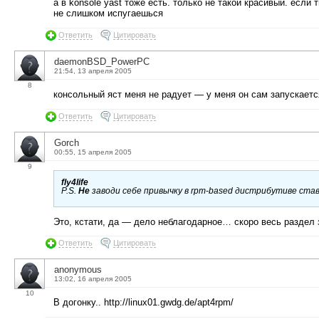
а в konsole yast тоже есть. только не такой красивый. если
не слишком испугаешься
Ответить
Цитировать
daemonBSD_PowerPC
21:54, 13 апреля 2005
8
консольный яст меня не радует — у меня он сам запускаетс
Ответить
Цитировать
Gorch
00:55, 15 апреля 2005
9
fly4life
P.S.
Не
заводи себе привычку в rpm-based дистрибутиве став
Это, кстати, да — дело неблагодарное… скоро весь раздел з
Ответить
Цитировать
anonymous
13:02, 16 апреля 2005
10
В догонку.. http://linux01.gwdg.de/apt4rpm/