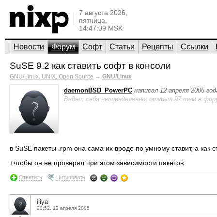
7 августа 2026,
пятница,
14:47:09 MSK
Новости
Форум
Софт
Статьи
Рецепты
Ссылки
SuSE 9.2 как ставить софт в консоли
GNU/Linux, UNIX, Open Source
→
GNU/Linux
daemonBSD_PowerPC
написал 12 апреля 2005 год
Ведет себя неопределенно; открыл 97 тем в фор
в SuSE пакеты .rpm она сама их вроде по умному ставит, а как 
+чтобы он не проверял при этом зависимости пакетов.
Ответить
Цитировать
iliya
23:52, 12 апреля 2005