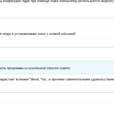
 ты конфигурил ядро при помощи make menuconfig (используется нкорсес)
я когда я устанавливаю susю c клавой usb-шной
ить программы из исходников! (просто совет)
арастает всякими *devel, *src, и прочими сомнительными удовольствиям