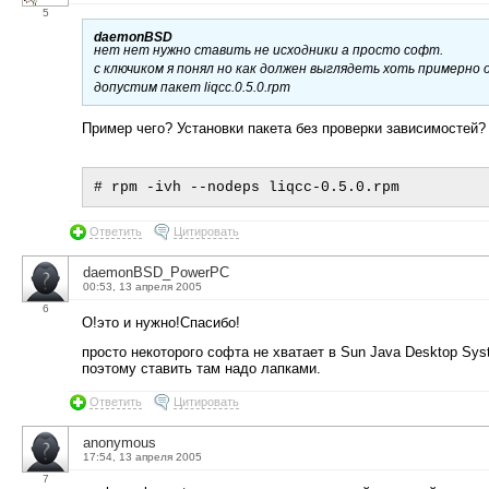
5
daemonBSD
нет нет нужно ставить не исходники а просто софт.
с ключиком я понял но как должен выглядеть хоть примерно 
допустим пакет liqcc.0.5.0.rpm
Пример чего? Установки пакета без проверки зависимостей? 
Ответить
Цитировать
daemonBSD_PowerPC
00:53, 13 апреля 2005
6
О!это и нужно!Спасибо!
просто некоторого софта не хватает в Sun Java Desktop Sy
поэтому ставить там надо лапками.
Ответить
Цитировать
anonymous
17:54, 13 апреля 2005
7