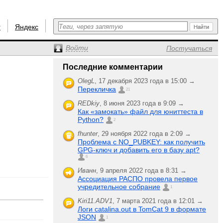
r
Яндекс
Войти
Постучаться
Последние комментарии
OlegL
,
17 декабря 2023 года в 15:00 →
Перекличка
21
REDkiy
,
8 июня 2023 года в 9:09 →
Как «замокать» файл для юниттеста в
Python?
2
fhunter
,
29 ноября 2022 года в 2:09 →
Проблема с NO_PUBKEY: как получить
GPG-ключ и добавить его в базу apt?
6
Иванн
,
9 апреля 2022 года в 8:31 →
Ассоциация РАСПО провела первое
учредительное собрание
1
Kiri11.ADV1
,
7 марта 2021 года в 12:01 →
Логи catalina.out в TomCat 9 в формате
JSON
1