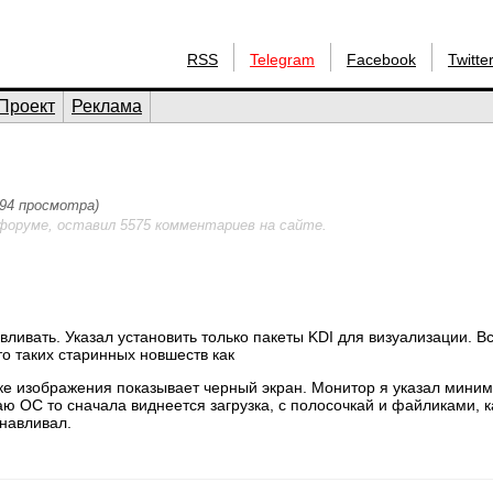
RSS
Telegram
Facebook
Twitte
Проект
Реклама
994 просмотра)
форуме, оставил 5575 комментариев на сайте.
вливать. Указал установить только пакеты KDI для визуализации. В
то таких старинных новшеств как
рке изображения показывает черный экран. Монитор я указал мини
аю OC то сначала виднеется загрузка, с полосочкай и файликами, к
анавливал.