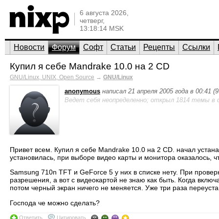
6 августа 2026,
четверг,
13:18:14 MSK
Новости
Форум
Софт
Статьи
Рецепты
Ссылки
Купил я себе Mandrake 10.0 на 2 CD
GNU/Linux, UNIX, Open Source
→
GNU/Linux
anonymous
написал 21 апреля 2005 года в 00:41 (
Ведет себя неопределенно; открыл 1814 темы в 
Привет всем. Купил я себе Mandrake 10.0 на 2 CD. начал устана
установилась, при выборе видео карты и монитора оказалось, ч
Samsung 710n TFT и GeForce 5 у них в списке нету. При прове
разрешения, а вот с видеокартой не знаю как быть. Когда включ
потом черный экран ничего не меняется. Уже три раза переуст
Господа че можно сделать?
Ответить
Цитировать