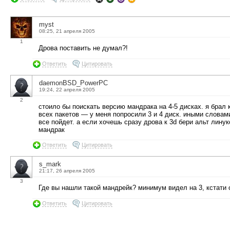
myst
08:25, 21 апреля 2005
1
Дрова поставить не думал?!
Ответить
Цитировать
daemonBSD_PowerPC
19:24, 22 апреля 2005
2
стоило бы поискать версию мандрака на 4-5 дисках. я брал к
всех пакетов — у меня попросили 3 и 4 диск. иными словам
все пойдет. а если хочешь сразу дрова к 3d бери альт линук
мандрак
Ответить
Цитировать
s_mark
21:17, 26 апреля 2005
3
Где вы нашли такой мандрейк? минимум видел на 3, кстати 
Ответить
Цитировать