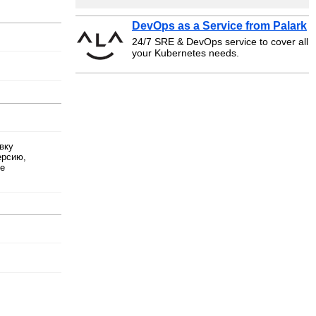
DevOps as a Service from Palark
24/7 SRE & DevOps service to cover all
your Kubernetes needs.
вку
ерсию,
же