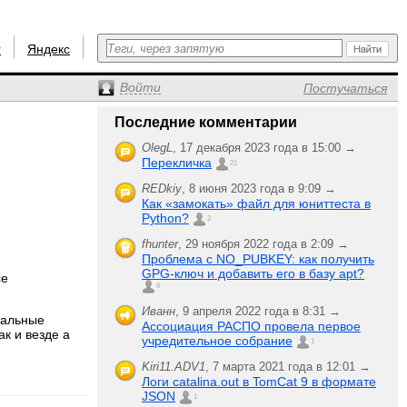
r
Яндекс
Войти
Постучаться
Последние комментарии
OlegL
,
17 декабря 2023 года в 15:00 →
Перекличка
21
REDkiy
,
8 июня 2023 года в 9:09 →
Как «замокать» файл для юниттеста в
Python?
2
fhunter
,
29 ноября 2022 года в 2:09 →
Проблема с NO_PUBKEY: как получить
GPG-ключ и добавить его в базу apt?
се
6
Иванн
,
9 апреля 2022 года в 8:31 →
мальные
Ассоциация РАСПО провела первое
ак и везде а
учредительное собрание
1
Kiri11.ADV1
,
7 марта 2021 года в 12:01 →
Логи catalina.out в TomCat 9 в формате
JSON
1