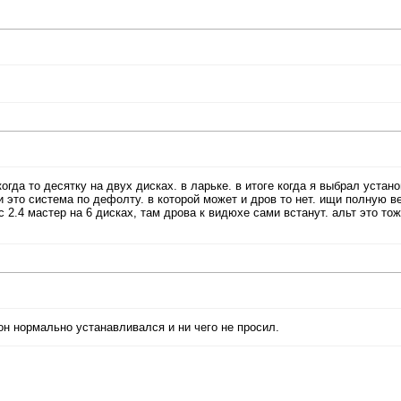
огда то десятку на двух дисках. в ларьке. в итоге когда я выбрал устано
и это система по дефолту. в которой может и дров то нет. ищи полную в
с 2.4 мастер на 6 дисках, там дрова к видюхе сами встанут. альт это то
он нормально устанавливался и ни чего не просил.