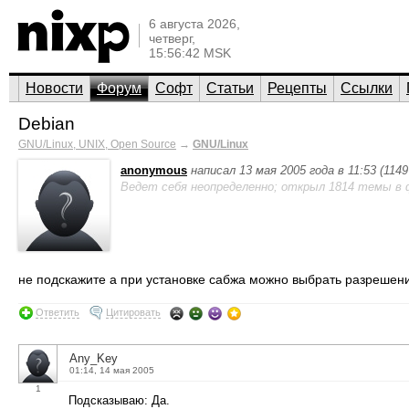
6 августа 2026,
четверг,
15:56:42 MSK
Новости
Форум
Софт
Статьи
Рецепты
Ссылки
Debian
GNU/Linux, UNIX, Open Source
→
GNU/Linux
anonymous
написал 13 мая 2005 года в 11:53 (114
Ведет себя неопределенно; открыл 1814 темы в 
не подскажите а при установке сабжа можно выбрать разрешен
Ответить
Цитировать
Any_Key
01:14, 14 мая 2005
1
Подсказываю: Да.