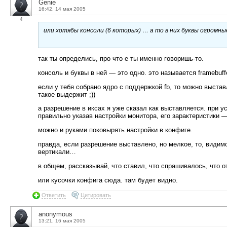
Genie
16:42, 14 мая 2005
4
или хотябы консоли (6 которых) … а то в них буквы огромн
так ты определись, про что е ты именно говоришь-то.
консоль и буквы в ней — это одно. это называется framebuffe
если у тебя собрано ядро с поддержкой fb, то можно выста
такое выдержит ;))
а разрешение в иксах я уже сказал как выставляется. при у
правильно указав настройки монитора, его зарактеристики 
можно и руками поковырять настройки в конфиге.
правда, если разрешение выставлено, но мелкое, то, видим
вертикали…
в общем, рассказывай, что ставил, что спрашивалось, что о
или кусочки конфига сюда. там будет видно.
Ответить
Цитировать
anonymous
13:21, 16 мая 2005