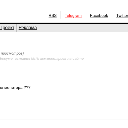
RSS
Telegram
Facebook
Twitte
Проект
Реклама
9 просмотров)
форуме, оставил 5575 комментариев на сайте.
ие монитора ???