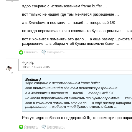
5
ядро собрано с использованием frame buffer …
вот только не нашёл где там меняется разрешение …
а в Xwindows я поставил … пасиб … теперь всё ОК
но когда переключаешся в консоль то буквы огромные … как
вот и хочеится поменять это дело … а ещё размер шрифта п
разрешение … в общем чтоб буквы помельче были …
Ответить
Цитировать
fly4life
13:28, 16 мая 2005
6
Bodigard
ядро собрано с использованием frame buffer …
вот только не нашёл где там меняется разрешение …
а в Xwindows я поставил … пасиб … теперь всё ОК
но когда переключаешся в консоль то буквы огромные … как в
вот и хочеится поменять это дело … а ещё размер шрифта п
разрешение … в общем чтоб буквы помельче были …
Раз уж ядро собрано с поддержкой fb, то посмотри про парам
Ответить
Цитировать