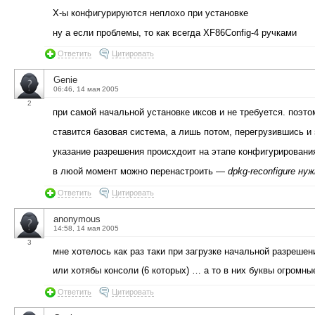
Х-ы конфигурируются неплохо при установке
ну а если проблемы, то как всегда XF86Config-4 ручками
Ответить
Цитировать
Genie
06:46, 14 мая 2005
2
при самой начальной установке иксов и не требуется. поэто
ставится базовая система, а лишь потом, перегрузившись и
указание разрешения происхдоит на этапе конфигурирования
в люой момент можно перенастроить —
dpkg-reconfigure н
Ответить
Цитировать
anonymous
14:58, 14 мая 2005
3
мне хотелось как раз таки при загрузке начальной разреше
или хотябы консоли (6 которых) … а то в них буквы огромн
Ответить
Цитировать