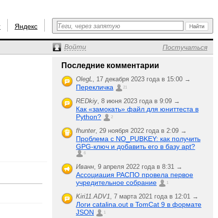
r
Яндекс
Войти
Постучаться
Последние комментарии
OlegL
,
17 декабря 2023 года в 15:00 →
Перекличка
21
REDkiy
,
8 июня 2023 года в 9:09 →
Как «замокать» файл для юниттеста в
Python?
2
fhunter
,
29 ноября 2022 года в 2:09 →
Проблема с NO_PUBKEY: как получить
GPG-ключ и добавить его в базу apt?
6
Иванн
,
9 апреля 2022 года в 8:31 →
Ассоциация РАСПО провела первое
учредительное собрание
1
Kiri11.ADV1
,
7 марта 2021 года в 12:01 →
Логи catalina.out в TomCat 9 в формате
JSON
1