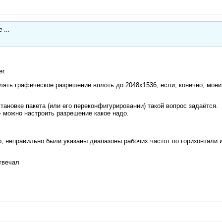
ые …
r.
влять графическое разрешение вплоть до 2048х1536, если, конечно, мони
становке пакета (или его переконфигурировании) такой вопрос задаётся.
— можно настроить разрешение какое надо.
о, неправильно были указаны диапазоны рабочих частот по горизонтали 
твечал