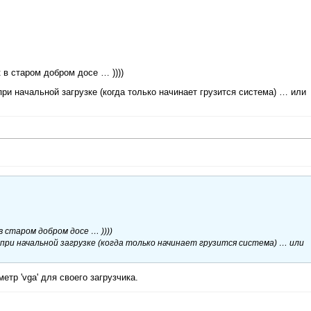
 в старом добром досе … ))))
ри начальной загрузке (когда только начинает грузится система) … или
 старом добром досе … ))))
ри начальной загрузке (когда только начинает грузится система) … или
етр 'vga' для своего загрузчика.