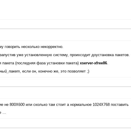
му говорить несколько некорректно.
 запустив уже установленную систему, проихсодит доустановка пакетов.
 пакета (последняя фаза установки пакета)
xserver-xfree86
.
ужный_пакет
, если он, конечно же, это позволяет ;)
ние не 800Х600 или сколько там стоит а нормальное 1024Х768 поставить
ые …