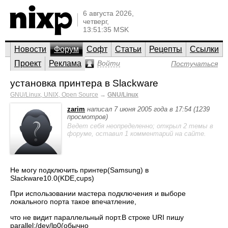
6 августа 2026,
четверг,
13:51:35 MSK
Новости
Форум
Софт
Статьи
Рецепты
Ссылки
Проект
Реклама
Войти
Постучаться
установка принтера в Slackware
GNU/Linux, UNIX, Open Source
→
GNU/Linux
zarim
написал 7 июня 2005 года в 17:54 (1239
просмотров)
Ведет себя неопределенно; открыл 2 темы в
форуме, оставил 1 комментарий на сайте.
Не могу подключить принтер(Samsung) в
Slackware10.0(KDE,cups)
При использовании мастера подключения и выборе
локального порта такое впечатление,
что не видит параллельный порт.В строке URI пишу
parallel:/dev/lp0(обычно