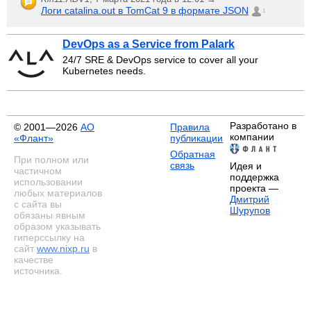
Логи catalina.out в TomCat 9 в формате JSON
1
DevOps as a Service from Palark
24/7 SRE & DevOps service to cover all your
Kubernetes needs.
Разработано в
© 2001—2026
АО
Правила
компании
«Флант»
публикации
Обратная
При полном или
связь
Идея и
частичном
поддержка
использовании
проекта —
любых материалов
Дмитрий
с сайта вы
Шурупов
обязаны явным
образом указывать
гиперссылку на
сайт
www.nixp.ru
в
качестве
источника.