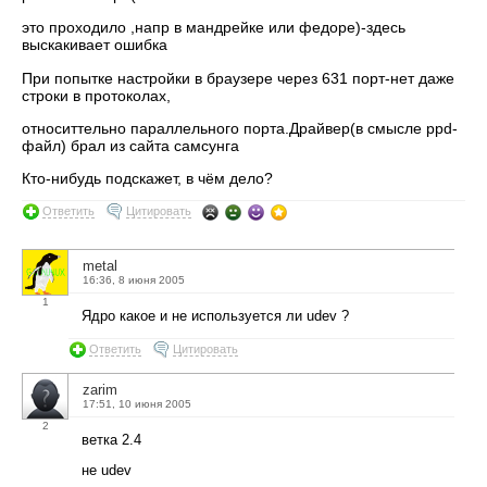
это проходило ,напр в мандрейке или федоре)-здесь
выскакивает ошибка
При попытке настройки в браузере через 631 порт-нет даже
строки в протоколах,
относиттельно параллельного порта.Драйвер(в смысле ppd-
файл) брал из сайта самсунга
Кто-нибудь подскажет, в чём дело?
Ответить
Цитировать
metal
16:36, 8 июня 2005
1
Ядро какое и не используется ли udev ?
Ответить
Цитировать
zarim
17:51, 10 июня 2005
2
ветка 2.4
не udev