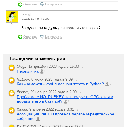
Ответить
Цитировать
metal
01:22, 11 июня 2005
3
Загружен ли модуль для порта и что в logax?
Ответить
Цитировать
Последние комментарии
OlegL
,
17 декабря 2023 года в 15:00 →
Перекличка
21
REDkiy
,
8 июня 2023 года в 9:09 →
Как «замокать» файл для юниттеста в Python?
2
fhunter
,
29 ноября 2022 года в 2:09 →
Проблема с NO_PUBKEY: как получить GPG-ключ и
добавить его в базу apt?
6
Иванн
,
9 апреля 2022 года в 8:31 →
Ассоциация РАСПО провела первое учредительное
собрание
1
Kiri11.ADV1
,
7 марта 2021 года в 12:01 →