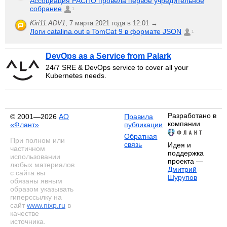
Ассоциация РАСПО провела первое учредительное
собрание
1
Kiri11.ADV1
,
7 марта 2021 года в 12:01 →
Логи catalina.out в TomCat 9 в формате JSON
1
DevOps as a Service from Palark
24/7 SRE & DevOps service to cover all your
Kubernetes needs.
Разработано в
© 2001—2026
АО
Правила
компании
«Флант»
публикации
Обратная
При полном или
связь
Идея и
частичном
поддержка
использовании
проекта —
любых материалов
Дмитрий
с сайта вы
Шурупов
обязаны явным
образом указывать
гиперссылку на
сайт
www.nixp.ru
в
качестве
источника.