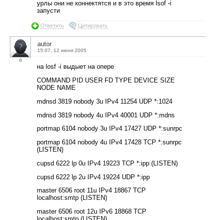
урлы они не коннектятся и в это время lsof -i
запусти
Ответить
Цитировать
autor
15:07, 12 июня 2005
6
на losf -i выдыет на опере
COMMAND PID USER FD TYPE DEVICE SIZE
NODE NAME
mdnsd 3819 nobody 3u IPv4 11254 UDP *:1024
mdnsd 3819 nobody 4u IPv4 40001 UDP *:mdns
portmap 6104 nobody 3u IPv4 17427 UDP *:sunrpc
portmap 6104 nobody 4u IPv4 17428 TCP *:sunrpc
(LISTEN)
cupsd 6222 lp 0u IPv4 19223 TCP *:ipp (LISTEN)
cupsd 6222 lp 2u IPv4 19224 UDP *:ipp
master 6506 root 11u IPv4 18867 TCP
localhost:smtp (LISTEN)
master 6506 root 12u IPv6 18868 TCP
localhost:smtp (LISTEN)