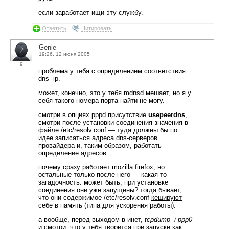
если заработает ищи эту службу.
Ответить
Цитировать
Genie
19:26, 12 июня 2005
9
проблема у тебя с определением соответствия
dns--ip.
может, конечно, это у тебя mdnsd мешает, но я у
себя такого номера порта найти не могу.
смотри в опциях pppd присутствие
usepeerdns
,
смотри после установки соединения значения в
файле /etc/resolv.conf — туда должны бы по
идее записаться адреса dns-серверов
провайдера и, таким образом, работать
определение адресов.
почему сразу работает mozilla firefox, но
остальные только после него — какая-то
загадочность. может быть, при установке
соединения они уже запущены? тогда бывает,
что они содержимое /etc/resolv.conf
кешируют
себе в память (типа для ускорения работы).
а вообще, перед выходом в инет,
tcpdump -i ppp0
и смотри, что у тебя творится при запуске как