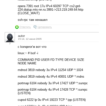
opera 7391 root 17u IPv4 60297 TCP cs2-grd-
224.dialup.mts-nn.ru:3991->213.219.249.64:http
(CLOSE_WAIT)
ssh-rpc там ненашел
Ответить
Цитировать
autor
15:14, 12 июня 2005
7
с konqeror’м вот что
linux:~ # lsof -i
COMMAND PID USER FD TYPE DEVICE SIZE
NODE NAME
mdnsd 3819 nobody 3u IPv4 11254 UDP *:1024
mdnsd 3819 nobody 4u IPv4 40001 UDP *:mdns
portmap 6104 nobody 3u IPv4 17427 UDP *:sunrpc
portmap 6104 nobody 4u IPv4 17428 TCP *:sunrpc
(LISTEN)
cupsd 6222 lp 0u IPv4 19223 TCP *:ipp (LISTEN)