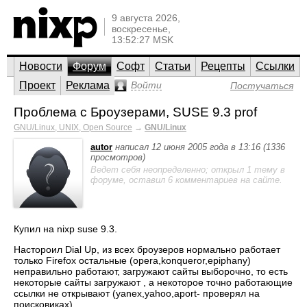
9 августа 2026,
воскресенье,
13:52:27 MSK
Новости
Форум
Софт
Статьи
Рецепты
Ссылки
Проект
Реклама
Войти
Постучаться
Проблема с Броузерами, SUSE 9.3 prof
GNU/Linux, UNIX, Open Source
→
GNU/Linux
autor
написал 12 июня 2005 года в 13:16 (1336
просмотров)
Ведет себя неопределенно; открыл 1 тему в
форуме, оставил 6 комментариев на сайте.
Купил на nixp suse 9.3.
Настороил Dial Up, из всех броузеров нормально работает
только Firefox остальные (opera,konqueror,epiphany)
неправильно работают, загружают сайты выборочно, то есть
некоторые сайты загружают , а некоторое точно работающие
ссылки не открывают (yanex,yahoo,aport- проверял на
поисковиках).