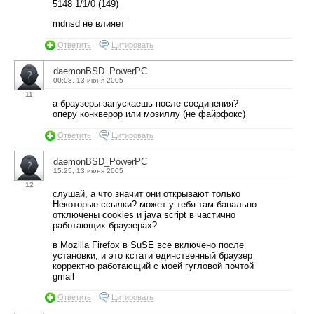
5148 1/1/0 (149)
mdnsd не влияет
Ответить
Цитировать
daemonBSD_PowerPC
00:08, 13 июня 2005
11
а браузеры запускаешь после соединения?
оперу конкверор или мозиллу (не файрфокс)
Ответить
Цитировать
daemonBSD_PowerPC
15:25, 13 июня 2005
12
слушай, а что значит они открывают только
Некоторые ссылки? может у тебя там банально
отключены cookies и java script в частично
работающих браузерах?
в Mozilla Firefox в SuSE все включено после
установки, и это кстати единственный браузер
корректно работающий с моей гугловой почтой
gmail
Ответить
Цитировать