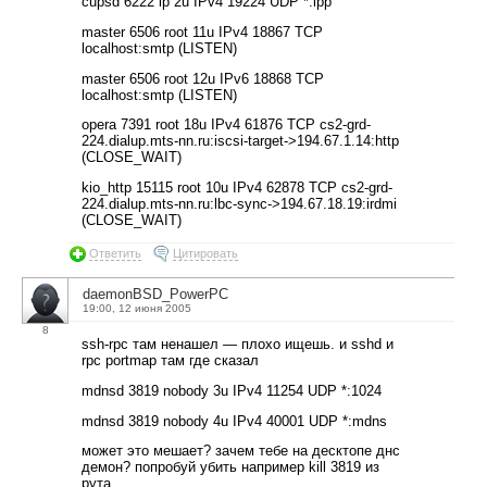
cupsd 6222 lp 2u IPv4 19224 UDP *:ipp
master 6506 root 11u IPv4 18867 TCP
localhost:smtp (LISTEN)
master 6506 root 12u IPv6 18868 TCP
localhost:smtp (LISTEN)
opera 7391 root 18u IPv4 61876 TCP cs2-grd-
224.dialup.mts-nn.ru:iscsi-target->194.67.1.14:http
(CLOSE_WAIT)
kio_http 15115 root 10u IPv4 62878 TCP cs2-grd-
224.dialup.mts-nn.ru:lbc-sync->194.67.18.19:irdmi
(CLOSE_WAIT)
Ответить
Цитировать
daemonBSD_PowerPC
19:00, 12 июня 2005
8
ssh-rpc там ненашел — плохо ищешь. и sshd и
rpc portmap там где сказал
mdnsd 3819 nobody 3u IPv4 11254 UDP *:1024
mdnsd 3819 nobody 4u IPv4 40001 UDP *:mdns
может это мешает? зачем тебе на десктопе днс
демон? попробуй убить например kill 3819 из
рута