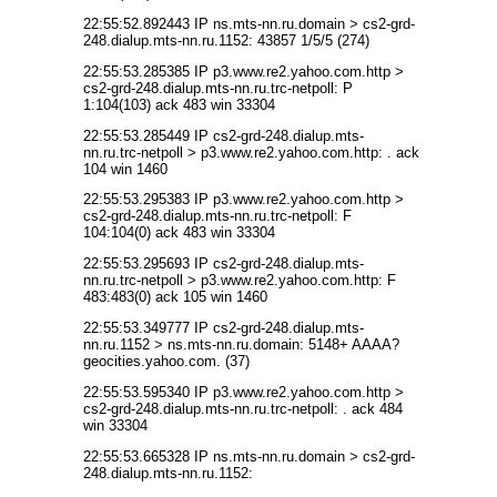
22:55:52.892443 IP ns.mts-nn.ru.domain > cs2-grd-
248.dialup.mts-nn.ru.1152: 43857 1/5/5 (274)
22:55:53.285385 IP p3.www.re2.yahoo.com.http >
cs2-grd-248.dialup.mts-nn.ru.trc-netpoll: P
1:104(103) ack 483 win 33304
22:55:53.285449 IP cs2-grd-248.dialup.mts-
nn.ru.trc-netpoll > p3.www.re2.yahoo.com.http: . ack
104 win 1460
22:55:53.295383 IP p3.www.re2.yahoo.com.http >
cs2-grd-248.dialup.mts-nn.ru.trc-netpoll: F
104:104(0) ack 483 win 33304
22:55:53.295693 IP cs2-grd-248.dialup.mts-
nn.ru.trc-netpoll > p3.www.re2.yahoo.com.http: F
483:483(0) ack 105 win 1460
22:55:53.349777 IP cs2-grd-248.dialup.mts-
nn.ru.1152 > ns.mts-nn.ru.domain: 5148+ AAAA?
geocities.yahoo.com. (37)
22:55:53.595340 IP p3.www.re2.yahoo.com.http >
cs2-grd-248.dialup.mts-nn.ru.trc-netpoll: . ack 484
win 33304
22:55:53.665328 IP ns.mts-nn.ru.domain > cs2-grd-
248.dialup.mts-nn.ru.1152: