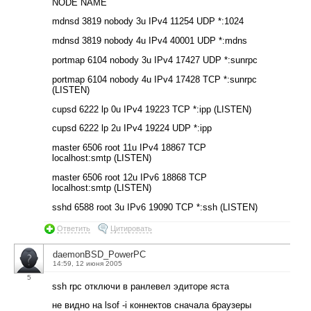
NODE NAME
mdnsd 3819 nobody 3u IPv4 11254 UDP *:1024
mdnsd 3819 nobody 4u IPv4 40001 UDP *:mdns
portmap 6104 nobody 3u IPv4 17427 UDP *:sunrpc
portmap 6104 nobody 4u IPv4 17428 TCP *:sunrpc
(LISTEN)
cupsd 6222 lp 0u IPv4 19223 TCP *:ipp (LISTEN)
cupsd 6222 lp 2u IPv4 19224 UDP *:ipp
master 6506 root 11u IPv4 18867 TCP
localhost:smtp (LISTEN)
master 6506 root 12u IPv6 18868 TCP
localhost:smtp (LISTEN)
sshd 6588 root 3u IPv6 19090 TCP *:ssh (LISTEN)
Ответить
Цитировать
daemonBSD_PowerPC
14:59, 12 июня 2005
5
ssh rpc отключи в ранлевел эдиторе яста
не видно на lsof -i коннектов сначала браузеры