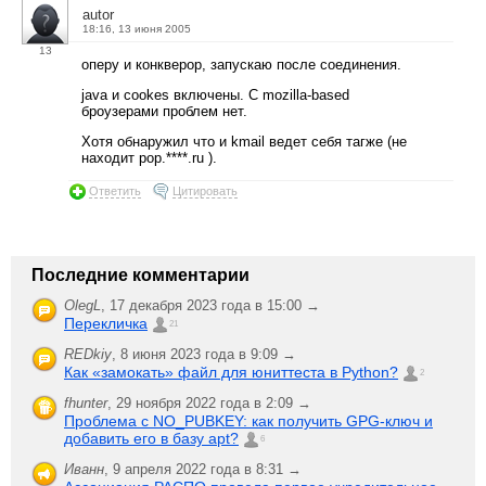
autor
18:16, 13 июня 2005
13
оперу и конкверор, запускаю после соединения.
java и cookes включены. С mozilla-based
броузерами проблем нет.
Хотя обнаружил что и kmail ведет себя тагже (не
находит pop.****.ru ).
Ответить
Цитировать
Последние комментарии
OlegL
,
17 декабря 2023 года в 15:00 →
Перекличка
21
REDkiy
,
8 июня 2023 года в 9:09 →
Как «замокать» файл для юниттеста в Python?
2
fhunter
,
29 ноября 2022 года в 2:09 →
Проблема с NO_PUBKEY: как получить GPG-ключ и
добавить его в базу apt?
6
Иванн
,
9 апреля 2022 года в 8:31 →