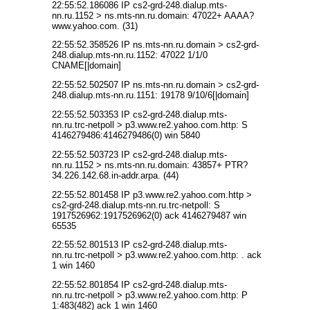
22:55:52.186086 IP cs2-grd-248.dialup.mts-
nn.ru.1152 > ns.mts-nn.ru.domain: 47022+ AAAA?
www.yahoo.com. (31)
22:55:52.358526 IP ns.mts-nn.ru.domain > cs2-grd-
248.dialup.mts-nn.ru.1152: 47022 1/1/0
CNAME[|domain]
22:55:52.502507 IP ns.mts-nn.ru.domain > cs2-grd-
248.dialup.mts-nn.ru.1151: 19178 9/10/6[|domain]
22:55:52.503353 IP cs2-grd-248.dialup.mts-
nn.ru.trc-netpoll > p3.www.re2.yahoo.com.http: S
4146279486:4146279486(0) win 5840
22:55:52.503723 IP cs2-grd-248.dialup.mts-
nn.ru.1152 > ns.mts-nn.ru.domain: 43857+ PTR?
34.226.142.68.in-addr.arpa. (44)
22:55:52.801458 IP p3.www.re2.yahoo.com.http >
cs2-grd-248.dialup.mts-nn.ru.trc-netpoll: S
1917526962:1917526962(0) ack 4146279487 win
65535
22:55:52.801513 IP cs2-grd-248.dialup.mts-
nn.ru.trc-netpoll > p3.www.re2.yahoo.com.http: . ack
1 win 1460
22:55:52.801854 IP cs2-grd-248.dialup.mts-
nn.ru.trc-netpoll > p3.www.re2.yahoo.com.http: P
1:483(482) ack 1 win 1460