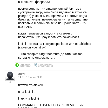
выключить файрволл
посмотреть нет ли лишних служб (см тему
«ускорение загрузки» была недавно в этом же
разделе) у меня были проблемы с сетью когда
были включены некоторые если ты на диалапе
насколько я понимаю тебе не нужна часть из
них точно
когда пытаешься запустить ссылки с
неработающих браузеров что показывает
lsof -i что там на конкуероре listen или established
(кажется kdeinit он)
+ что говорит ping traceroute до этих хостов
которые не открываются.
Ответить
Цитировать
autor
14:51, 12 июня 2005
4
firewall отключен
а на lsof -i :
linux:~ # lsof -i
COMMAND PID USER FD TYPE DEVICE SIZE