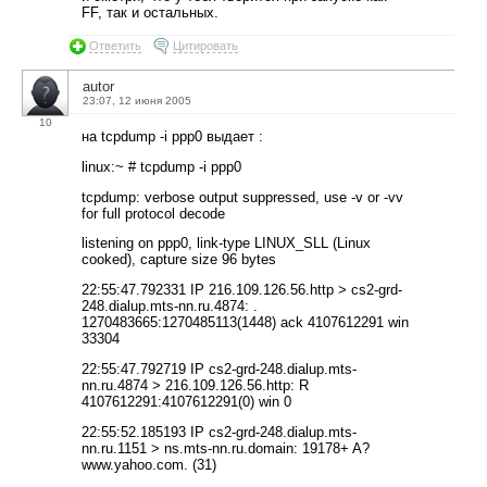
FF, так и остальных.
Ответить
Цитировать
autor
23:07, 12 июня 2005
10
на tcpdump -i ppp0 выдает :
linux:~ # tcpdump -i ppp0
tcpdump: verbose output suppressed, use -v or -vv
for full protocol decode
listening on ppp0, link-type LINUX_SLL (Linux
cooked), capture size 96 bytes
22:55:47.792331 IP 216.109.126.56.http > cs2-grd-
248.dialup.mts-nn.ru.4874: .
1270483665:1270485113(1448) ack 4107612291 win
33304
22:55:47.792719 IP cs2-grd-248.dialup.mts-
nn.ru.4874 > 216.109.126.56.http: R
4107612291:4107612291(0) win 0
22:55:52.185193 IP cs2-grd-248.dialup.mts-
nn.ru.1151 > ns.mts-nn.ru.domain: 19178+ A?
www.yahoo.com. (31)