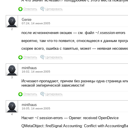
А что значит исчезают? поподробнее с этого места пожалуй
Ответить
Цитировать
Genie
07:24, 14 июня 2005
2
после исчезнночения окошек — см. файл ~/.xsession-errors
вероятно, там что-то появится, относящееся к данным прог
скорее всего, ошибка с памятью, может — неявная несовмес
Ответить
Цитировать
minthaus
16:02, 14 июня 2005
3
Исчезают-пропадают, причем без разницы одна страница или 
никакой эмпирической зависимости!
Ответить
Цитировать
minthaus
16:05, 14 июня 2005
4
Насчет ~/.session-errors — Opener: received OpenDevice
QMetaObject::findSignal:Accounting: Conflict with AccountingB