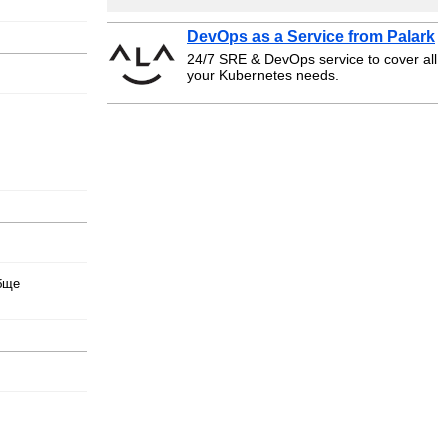
DevOps as a Service from Palark
24/7 SRE & DevOps service to cover all
your Kubernetes needs.
обще