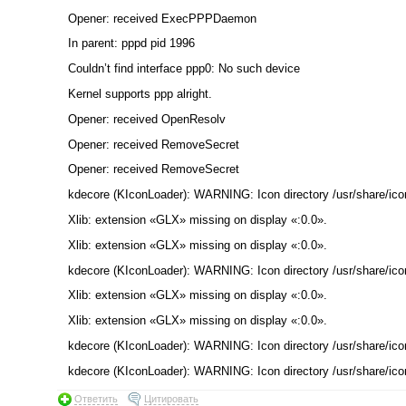
Opener: received ExecPPPDaemon
In parent: pppd pid 1996
Couldn’t find interface ppp0: No such device
Kernel supports ppp alright.
Opener: received OpenResolv
Opener: received RemoveSecret
Opener: received RemoveSecret
kdecore (KIconLoader): WARNING: Icon directory /usr/share/icons
Xlib: extension «GLX» missing on display «:0.0».
Xlib: extension «GLX» missing on display «:0.0».
kdecore (KIconLoader): WARNING: Icon directory /usr/share/icons
Xlib: extension «GLX» missing on display «:0.0».
Xlib: extension «GLX» missing on display «:0.0».
kdecore (KIconLoader): WARNING: Icon directory /usr/share/icons
kdecore (KIconLoader): WARNING: Icon directory /usr/share/icons
Ответить
Цитировать