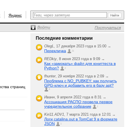
r
Яндекс
Войти
Постучаться
Последние комментарии
OlegL
,
17 декабря 2023 года в 15:00 →
Перекличка
21
REDkiy
,
8 июня 2023 года в 9:09 →
Как «замокать» файл для юниттеста в
Python?
2
fhunter
,
29 ноября 2022 года в 2:09 →
Проблема с NO_PUBKEY: как получить
GPG-ключ и добавить его в базу apt?
ества страниц
6
Иванн
,
9 апреля 2022 года в 8:31 →
Ассоциация РАСПО провела первое
учредительное собрание
1
Kiri11.ADV1
,
7 марта 2021 года в 12:01 →
Логи catalina.out в TomCat 9 в формате
JSON
1