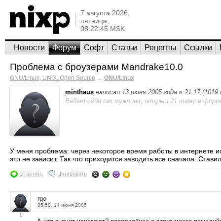
7 августа 2026,
пятница,
08:22:45 MSK
Новости
Форум
Софт
Статьи
Рецепты
Ссылки
Проблема с броузерами Mandrake10.0
GNU/Linux, UNIX, Open Source
→
GNU/Linux
minthaus
написал 13 июня 2005 года в 21:17 (1019
Ведет себя как мужчина; открыл 21 тему в фору
У меня проблема: через некоторое время работы в интернете ис
это не зависит. Так что приходится заводить все сначала. Ставил
Ответить
Цитировать
rgo
05:50, 14 июня 2005
1