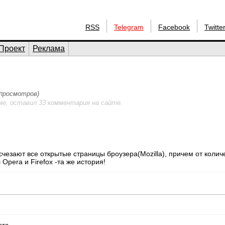
RSS
Telegram
Facebook
Twitte
Проект
Реклама
 просмотров)
ме, оставил 33 комментария на сайте.
чезают все открытые страницы броузера(Mozilla), причем от колич
 Opera и Firefox -та же история!