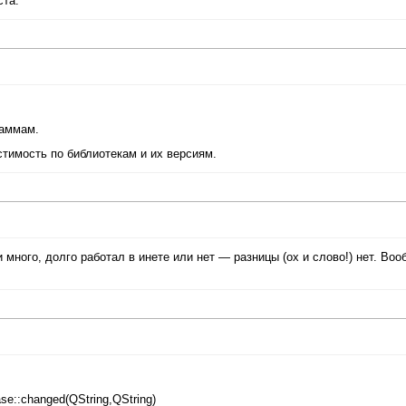
ста.
раммам.
тимость по библиотекам и их версиям.
много, долго работал в инете или нет — разницы (ох и слово!) нет. Во
ase::changed(QString,QString)