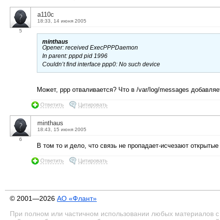
a110c
18:33, 14 июня 2005
5
minthaus
Opener: received ExecPPPDaemon
In parent: pppd pid 1996
Couldn’t find interface ppp0: No such device
Может, ppp отваливается? Что в /var/log/messages добавля
Ответить
Цитировать
minthaus
18:43, 15 июня 2005
6
В том то и дело, что связь не пропадает-исчезают открытые
Ответить
Цитировать
© 2001—2026
АО «Флант»
При полном или частичном использовании любых материалов с