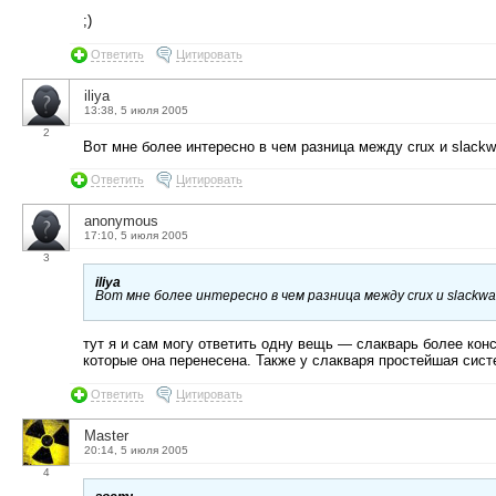
;)
Ответить
Цитировать
iliya
13:38, 5 июля 2005
2
Вот мне более интересно в чем разница между crux и slackw
Ответить
Цитировать
anonymous
17:10, 5 июля 2005
3
iliya
Вот мне более интересно в чем разница между crux и slackwa
тут я и сам могу ответить одну вещь — слакварь более ко
которые она перенесена. Также у слакваря простейшая сист
Ответить
Цитировать
Master
20:14, 5 июля 2005
4