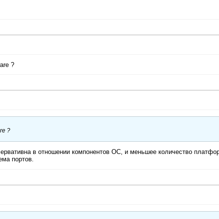
are ?
re ?
нсервативна в отношении компонентов ОС, и меньшее количество платфор
ема портов.