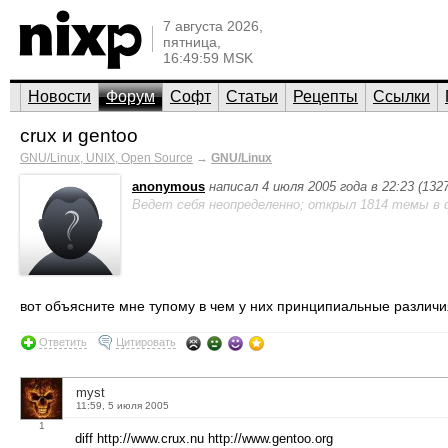
7 августа 2026,
пятница,
16:49:59 MSK
Новости
Форум
Софт
Статьи
Рецепты
Ссылки
crux и gentoo
GNU/Linux, UNIX, Open Source
→
GNU/Linux
anonymous
написал 4 июля 2005 года в 22:23 (13
Ведет себя неопределенно; открыл 1814 темы в 
вот объясните мне тупому в чем у них принципиальные различи
Ответить
Цитировать
myst
11:59, 5 июля 2005
1
diff http://www.crux.nu http://www.gentoo.org