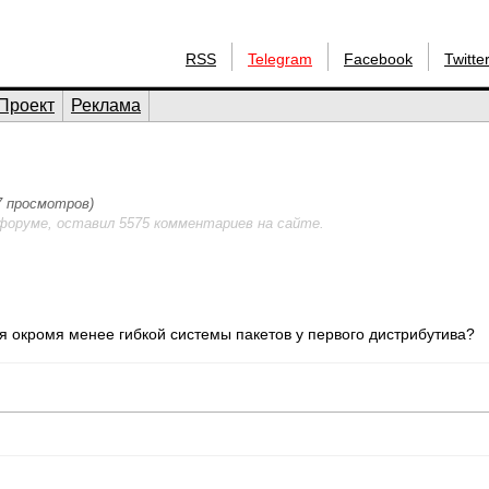
RSS
Telegram
Facebook
Twitte
Проект
Реклама
27 просмотров)
форуме, оставил 5575 комментариев на сайте.
я окромя менее гибкой системы пакетов у первого дистрибутива?