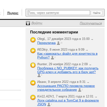
r
Яндекс
Войти
Постучаться
Последние комментарии
OlegL
,
17 декабря 2023 года в 15:00 →
Перекличка
21
REDkiy
,
8 июня 2023 года в 9:09 →
Как «замокать» файл для юниттеста в
Python?
2
fhunter
,
29 ноября 2022 года в 2:09 →
Проблема с NO_PUBKEY: как получить
GPG-ключ и добавить его в базу apt?
6
Иванн
,
9 апреля 2022 года в 8:31 →
Ассоциация РАСПО провела первое
учредительное собрание
1
Kiri11.ADV1
,
7 марта 2021 года в 12:01 →
Логи catalina.out в TomCat 9 в формате
JSON
1