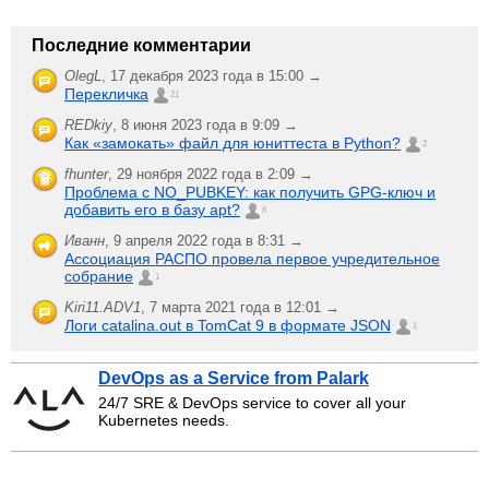
Последние комментарии
OlegL
,
17 декабря 2023 года в 15:00 →
Перекличка
21
REDkiy
,
8 июня 2023 года в 9:09 →
Как «замокать» файл для юниттеста в Python?
2
fhunter
,
29 ноября 2022 года в 2:09 →
Проблема с NO_PUBKEY: как получить GPG-ключ и
добавить его в базу apt?
6
Иванн
,
9 апреля 2022 года в 8:31 →
Ассоциация РАСПО провела первое учредительное
собрание
1
Kiri11.ADV1
,
7 марта 2021 года в 12:01 →
Логи catalina.out в TomCat 9 в формате JSON
1
DevOps as a Service from Palark
24/7 SRE & DevOps service to cover all your
Kubernetes needs.