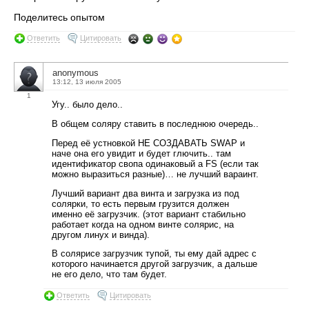
Поделитесь опытом
Ответить
Цитировать
anonymous
13:12, 13 июля 2005
1
Угу.. было дело..
В общем соляру ставить в последнюю очередь..
Перед её устновкой НЕ СОЗДАВАТЬ SWAP и
наче она его увидит и будет глючить.. там
идентификатор свопа одинаковый а FS (если так
можно выразиться разные)… не лучший вараинт.
Лучший вариант два винта и загрузка из под
солярки, то есть первым грузится должен
именно её загрузчик. (этот вариант стабильно
работает когда на одном винте солярис, на
другом линух и винда).
В солярисе загрузчик тупой, ты ему дай адрес с
которого начинается другой загрузчик, а дальше
не его дело, что там будет.
Ответить
Цитировать