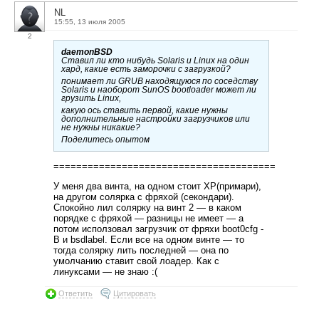
NL
15:55, 13 июля 2005
2
daemonBSD
Ставил ли кто нибудь Solaris и Linux на один
хард, какие есть заморочки с загрузкой?
понимает ли GRUB находящуюся по соседству
Solaris и наоборот SunOS bootloader может ли
грузить Linux,
какую ось ставить первой, какие нужны
дополнительные настройки загрузчиков или
не нужны никакие?
Поделитесь опытом
=======================================
У меня два винта, на одном стоит XP(примари),
на другом солярка с фряхой (секондари).
Спокойно лил солярку на винт 2 — в каком
порядке с фряхой — разницы не имеет — а
потом исползовал загрузчик от фряхи boot0cfg -
B и bsdlabel. Если все на одном винте — то
тогда солярку лить последней — она по
умолчанию ставит свой лоадер. Как с
линуксами — не знаю :(
Ответить
Цитировать