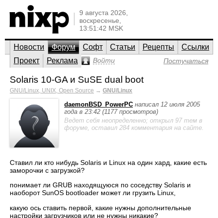
9 августа 2026,
воскресенье,
13:51:42 MSK
Новости
Форум
Софт
Статьи
Рецепты
Ссылки
Проект
Реклама
Войти
Постучаться
Solaris 10-GA и SuSE dual boot
GNU/Linux, UNIX, Open Source
→
GNU/Linux
daemonBSD_PowerPC
написал 12 июля 2005
года в 23:42 (1177 просмотров)
Ведет себя неопределенно; открыл 97 тем в
форуме, оставил 284 комментария на сайте.
Ставил ли кто нибудь Solaris и Linux на один хард, какие есть
заморочки с загрузкой?
понимает ли GRUB находящуюся по соседству Solaris и
наоборот SunOS bootloader может ли грузить Linux,
какую ось ставить первой, какие нужны дополнительные
настройки загрузчиков или не нужны никакие?