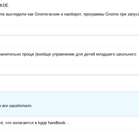
 KDE.
me выглядели как Gnome-вские и наоборот, программы Gnome при запус
значительно проще (вообще упражнение для детей младшего школьного
ак все заработало.
сё, что излагается в kppp handbook…