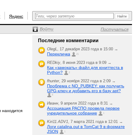
r
Яндекс
Войти
Постучаться
Последние комментарии
OlegL
,
17 декабря 2023 года в 15:00 →
Перекличка
21
REDkiy
,
8 июня 2023 года в 9:09 →
Как «замокать» файл для юниттеста в
Python?
2
fhunter
,
29 ноября 2022 года в 2:09 →
Проблема с NO_PUBKEY: как получить
GPG-ключ и добавить его в базу apt?
6
Иванн
,
9 апреля 2022 года в 8:31 →
Ассоциация РАСПО провела первое
м находится
учредительное собрание
1
Kiri11.ADV1
,
7 марта 2021 года в 12:01 →
Логи catalina.out в TomCat 9 в формате
JSON
1