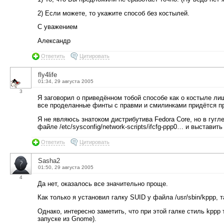
2) Если можете, то укажите способ без костылей.
С уважением
Александр
Ответить
Цитировать
fly4life
01:34, 29 августа 2005
3
Я заговорил о приведённом тобой способе как о костыле лишь
все проделанные финты с правми и смилинками придётся прод
Я не являюсь знатоком дистрибутива Fedora Core, но в гуг
файле /etc/sysconfig/network-scripts/ifcfg-ppp0… и выстави
Ответить
Цитировать
Sasha2
01:50, 29 августа 2005
4
Да нет, оказалось все значительно проще.
Как только я установил галку SUID у файла /usr/sbin/kppp, т
Однако, интересно заметить, что при этой галке стиль kppp 
запуске из Gnome).