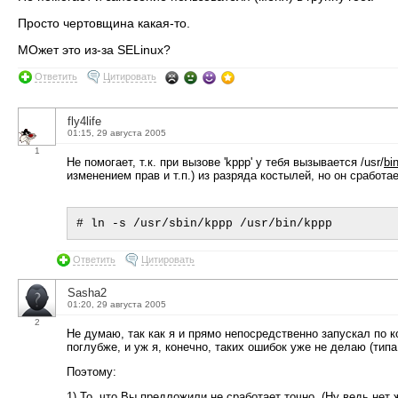
Просто чертовщина какая-то.
МОжет это из-за SELinux?
Ответить
Цитировать
fly4life
01:15, 29 августа 2005
1
Не помогает, т.к. при вызове 'kppp' у тебя вызывается /usr/
bi
изменением прав и т.п.) из разряда костылей, но он сработа
Ответить
Цитировать
Sasha2
01:20, 29 августа 2005
2
Не думаю, так как я и прямо непосредственно запускал по ко
поглубже, и уж я, конечно, таких ошибок уже не делаю (типа
Поэтому:
1) То, что Вы предложили не сработает точно. (Ну ведь нет 