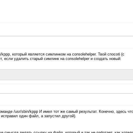
n
/kppp, который является симлинком на consolehelper. Твой способ (с
ет, если удалить старый симлинк на consolehelper и создать новый:
манде /usr/sbin/kppp И имел тот же самый результат. Конечно, здесь что
 исправил один файл, а запустил другой).
же смысла делать ссылку на файл, который и так не работает, как хотел