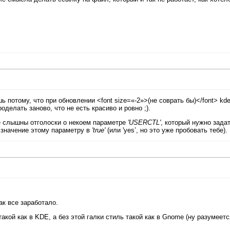
 потому, что при обновлении <font size=«-2»>(не соврать бы)</font> kd
елать заново, что не есть красиво и ровно ;).
ле слышны отголоски о некоем параметре
'USERCTL'
, который нужно задат
ть значение этому параметру в
'true'
(или 'yes’, но это уже пробовать тебе).
ак все заработало.
такой как в KDE, а без этой галки стиль такой как в Gnome (ну разумеетс