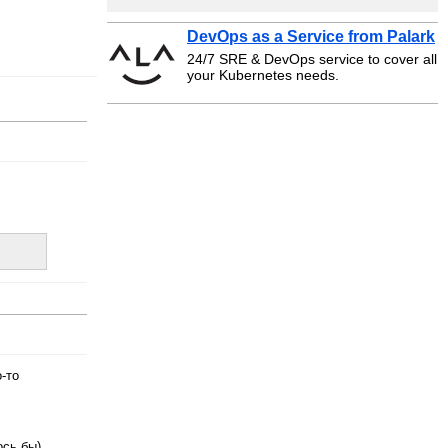
DevOps as a Service from Palark
24/7 SRE & DevOps service to cover all
your Kubernetes needs.
-то
ось бы).