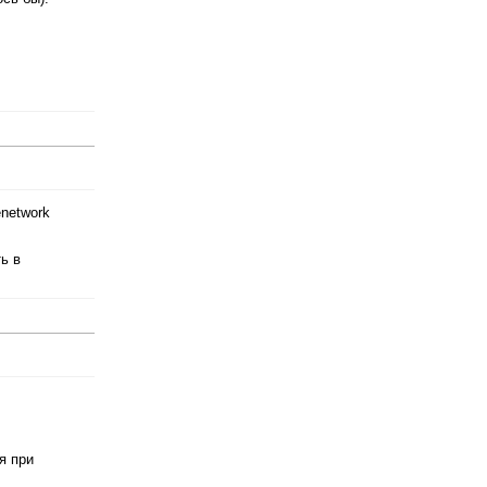
enetwork
ь в
я при