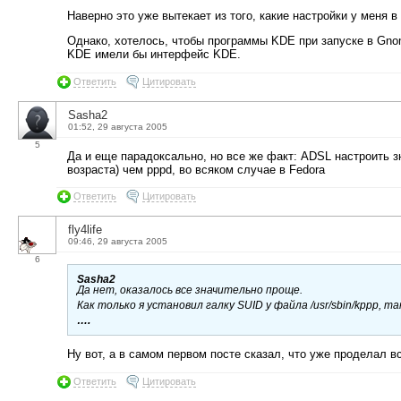
Наверно это уже вытекает из того, какие настройки у меня в
Однако, хотелось, чтобы программы KDE при запуске в Gno
KDE имели бы интерфейс KDE.
Ответить
Цитировать
Sasha2
01:52, 29 августа 2005
5
Да и еще парадоксально, но все же факт: ADSL настроить 
возраста) чем pppd, во всяком случае в Fedora
Ответить
Цитировать
fly4life
09:46, 29 августа 2005
6
Sasha2
Да нет, оказалось все значительно проще.
Как только я установил галку SUID у файла /usr/sbin/kppp, т
….
Ну вот, а в самом первом посте сказал, что уже проделал в
Ответить
Цитировать