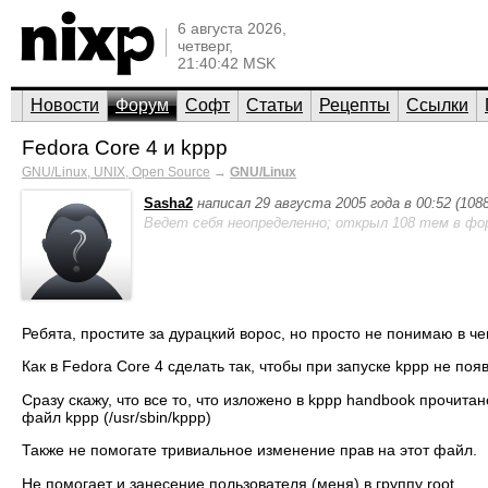
6 августа 2026,
четверг,
21:40:42 MSK
Новости
Форум
Софт
Статьи
Рецепты
Ссылки
Fedora Core 4 и kppp
GNU/Linux, UNIX, Open Source
→
GNU/Linux
Sasha2
написал 29 августа 2005 года в 00:52 (10
Ведет себя неопределенно; открыл 108 тем в фо
Ребята, простите за дурацкий ворос, но просто не понимаю в че
Как в Fedora Core 4 сделать так, чтобы при запуске kppp не по
Сразу скажу, что все то, что изложено в kppp handbook прочита
файл kppp (/usr/sbin/kppp)
Также не помогате тривиальное изменение прав на этот файл.
Не помогает и занесение пользователя (меня) в группу root.