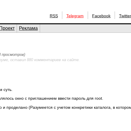
RSS
Telegram
Facebook
Twitte
Проект
Реклама
88 просмотров)
руме, оставил 880 комментариев на сайте.
м суть.
являлось окно с приглашением ввести пароль для root.
но и проделано (Разумеется с учетом конкретики каталога, в которо