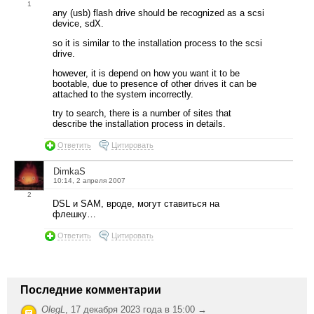
1
any (usb) flash drive should be recognized as a scsi
device, sdX.
so it is similar to the installation process to the scsi
drive.
however, it is depend on how you want it to be
bootable, due to presence of other drives it can be
attached to the system incorrectly.
try to search, there is a number of sites that
describe the installation process in details.
Ответить
Цитировать
DimkaS
10:14, 2 апреля 2007
2
DSL и SAM, вроде, могут ставиться на
флешку…
Ответить
Цитировать
Последние комментарии
OlegL
,
17 декабря 2023 года в 15:00 →