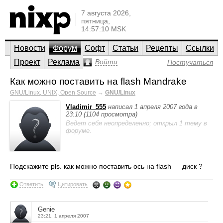
7 августа 2026,
пятница,
14:57:10 MSK
Новости
Форум
Софт
Статьи
Рецепты
Ссылки
Проект
Реклама
Войти
Постучаться
Как можно поставить на flash Mandrake
GNU/Linux, UNIX, Open Source
→
GNU/Linux
Vladimir_555
написал 1 апреля 2007 года в
23:10 (1104 просмотра)
Ведет себя неопределенно; открыл 1 тему в
форуме.
Подскажите pls. как можно поставить ось на flash — диск ?
Ответить
Цитировать
Genie
23:21, 1 апреля 2007