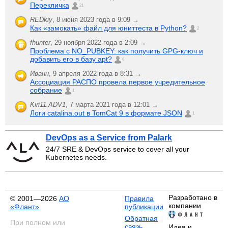
Перекличка
21
REDkiy
,
8 июня 2023 года в 9:09 →
Как «замокать» файл для юниттеста в Python?
2
fhunter
,
29 ноября 2022 года в 2:09 →
Проблема с NO_PUBKEY: как получить GPG-ключ и
добавить его в базу apt?
6
Иванн
,
9 апреля 2022 года в 8:31 →
Ассоциация РАСПО провела первое учредительное
собрание
1
Kiri11.ADV1
,
7 марта 2021 года в 12:01 →
Логи catalina.out в TomCat 9 в формате JSON
1
DevOps as a Service from Palark
24/7 SRE & DevOps service to cover all your
Kubernetes needs.
Разработано в
© 2001—2026
АО
Правила
компании
«Флант»
публикации
Обратная
При полном или
связь
Идея и