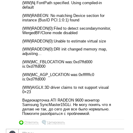
(WW)Nj FontPath specified. Using compiled-in
default
(WW)RABEON: No matching Device section for
instance (BusID PCI:1:0:1) found
(WW)RADEON(0):Filed to detect secondarymonitor,
WergedBF/Clone mode disabled
(WW)RADEON(0):Unable to estimate virtual size
(WW)RADEON(0):DRI init changed memory map,
adjusting…
(WW)MC_FBLOCATION was:0xd7ffd000
is:0xd7ffd000
(WW)MC_AGP_LOCATION was:0xffffffc0
is:0xd7ffd000
(WW)AIGLX:3D driver claims to not support visual
0×23
Видеокарточка ATI RADEON 9600 монитор
Samsung SyncMaster15GLi. Не могу понять что я
делаю не так, до сего дня все было нормально.
Помогите разобраться с проблеммой.
Ответить
Цитировать