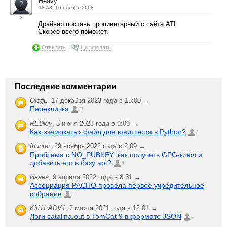
Heavy
18:48, 16 ноября 2008
3
Драйвер поставь пропиентарный с сайта ATI.
Скорее всего поможет.
Ответить
Цитировать
Последние комментарии
OlegL
,
17 декабря 2023 года в 15:00 →
Перекличка
21
REDkiy
,
8 июня 2023 года в 9:09 →
Как «замокать» файл для юниттеста в Python?
2
fhunter
,
29 ноября 2022 года в 2:09 →
Проблема с NO_PUBKEY: как получить GPG-ключ и
добавить его в базу apt?
6
Иванн
,
9 апреля 2022 года в 8:31 →
Ассоциация РАСПО провела первое учредительное
собрание
1
Kiri11.ADV1
,
7 марта 2021 года в 12:01 →
Логи catalina.out в TomCat 9 в формате JSON
1