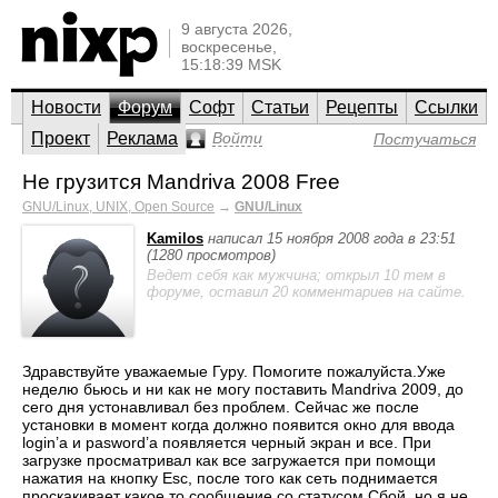
9 августа 2026,
воскресенье,
15:18:39 MSK
Новости
Форум
Софт
Статьи
Рецепты
Ссылки
Проект
Реклама
Войти
Постучаться
Не грузится Mandriva 2008 Free
GNU/Linux, UNIX, Open Source
→
GNU/Linux
Kamilos
написал 15 ноября 2008 года в 23:51
(1280 просмотров)
Ведет себя как мужчина; открыл 10 тем в
форуме, оставил 20 комментариев на сайте.
Здравствуйте уважаемые Гуру. Помогите пожалуйста.Уже
неделю бьюсь и ни как не могу поставить Mandriva 2009, до
сего дня устонавливал без проблем. Сейчас же после
установки в момент когда должно появится окно для ввода
login’а и pasword’а появляется черный экран и все. При
загрузке просматривал как все загружается при помощи
нажатия на кнопку Esc, после того как сеть поднимается
проскакивает какое то сообщение со статусом Сбой, но я не