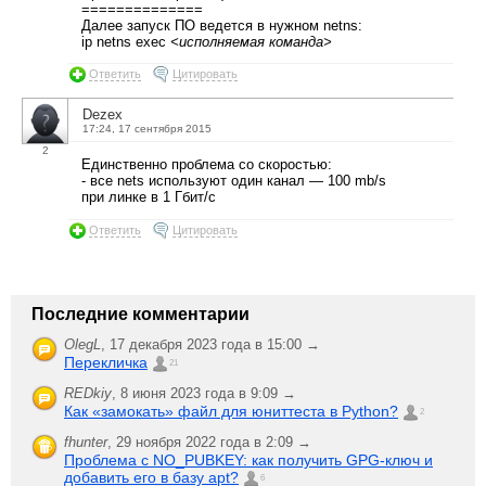
==============
Далее запуск ПО ведется в нужном netns:
ip netns exec
<исполняемая команда>
Ответить
Цитировать
Dezex
17:24, 17 сентября 2015
2
Единственно проблема со скоростью:
- все nets используют один канал — 100 mb/s
при линке в 1 Гбит/с
Ответить
Цитировать
Последние комментарии
OlegL
,
17 декабря 2023 года в 15:00 →
Перекличка
21
REDkiy
,
8 июня 2023 года в 9:09 →
Как «замокать» файл для юниттеста в Python?
2
fhunter
,
29 ноября 2022 года в 2:09 →
Проблема с NO_PUBKEY: как получить GPG-ключ и
добавить его в базу apt?
6