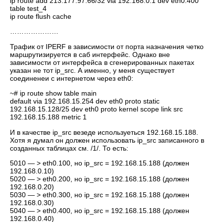
ip route add 213.177.97.66/32 via 192.168.0.1 dev eth0.400
table test_4
ip route flush cache
…………………
Трафик от IPERF в зависимости от порта назначения четко
маршрутизируется в саб интерфейс. Однако вне
зависимости от интерфейса в сгенерированных пакетах
указан не тот ip_src. А именно, у меня существует
соединенеи с интернетом через eth0:
~# ip route show table main
default via 192.168.15.254 dev eth0 proto static
192.168.15.128/25 dev eth0 proto kernel scope link src
192.168.15.188 metric 1
И в качестве ip_src везеде используеться 192.168.15.188.
Хотя я думал он должен использовать ip_src записанного в
созданных таблицах см. /1/. То есть:
5010 — > eth0.100, но ip_src = 192.168.15.188 (должен
192.168.0.10)
5020 — > eth0.200, но ip_src = 192.168.15.188 (должен
192.168.0.20)
5030 — > eth0.300, но ip_src = 192.168.15.188 (должен
192.168.0.30)
5040 — > eth0.400, но ip_src = 192.168.15.188 (должен
192.168.0.40)