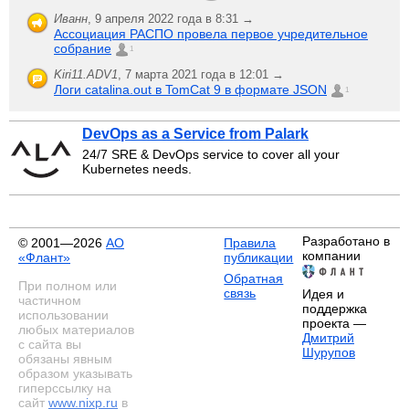
Иванн
,
9 апреля 2022 года в 8:31 →
Ассоциация РАСПО провела первое учредительное
собрание
1
Kiri11.ADV1
,
7 марта 2021 года в 12:01 →
Логи catalina.out в TomCat 9 в формате JSON
1
DevOps as a Service from Palark
24/7 SRE & DevOps service to cover all your
Kubernetes needs.
Разработано в
© 2001—2026
АО
Правила
компании
«Флант»
публикации
Обратная
При полном или
связь
Идея и
частичном
поддержка
использовании
проекта —
любых материалов
Дмитрий
с сайта вы
Шурупов
обязаны явным
образом указывать
гиперссылку на
сайт
www.nixp.ru
в