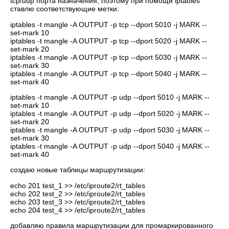
tcp/udp порта назначения, поэтому при помощи iptables
ставлю соответствующие метки:
iptables -t mangle -A OUTPUT -p tcp --dport 5010 -j MARK --
set-mark 10
iptables -t mangle -A OUTPUT -p tcp --dport 5020 -j MARK --
set-mark 20
iptables -t mangle -A OUTPUT -p tcp --dport 5030 -j MARK --
set-mark 30
iptables -t mangle -A OUTPUT -p tcp --dport 5040 -j MARK --
set-mark 40
iptables -t mangle -A OUTPUT -p udp --dport 5010 -j MARK --
set-mark 10
iptables -t mangle -A OUTPUT -p udp --dport 5020 -j MARK --
set-mark 20
iptables -t mangle -A OUTPUT -p udp --dport 5030 -j MARK --
set-mark 30
iptables -t mangle -A OUTPUT -p udp --dport 5040 -j MARK --
set-mark 40
создаю новые таблицы маршрутизации:
echo 201 test_1 >> /etc/iproute2/rt_tables
echo 202 test_2 >> /etc/iproute2/rt_tables
echo 203 test_3 >> /etc/iproute2/rt_tables
echo 204 test_4 >> /etc/iproute2/rt_tables
добавляю правила маршрутизации для промаркированного