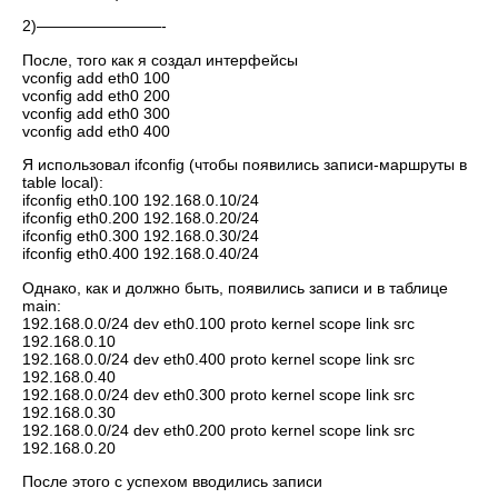
2)————————-
После, того как я создал интерфейсы
vconfig add eth0 100
vconfig add eth0 200
vconfig add eth0 300
vconfig add eth0 400
Я использовал ifconfig (чтобы появились записи-маршруты в
table local):
ifconfig eth0.100 192.168.0.10/24
ifconfig eth0.200 192.168.0.20/24
ifconfig eth0.300 192.168.0.30/24
ifconfig eth0.400 192.168.0.40/24
Однако, как и должно быть, появились записи и в таблице
main:
192.168.0.0/24 dev eth0.100 proto kernel scope link src
192.168.0.10
192.168.0.0/24 dev eth0.400 proto kernel scope link src
192.168.0.40
192.168.0.0/24 dev eth0.300 proto kernel scope link src
192.168.0.30
192.168.0.0/24 dev eth0.200 proto kernel scope link src
192.168.0.20
После этого с успехом вводились записи