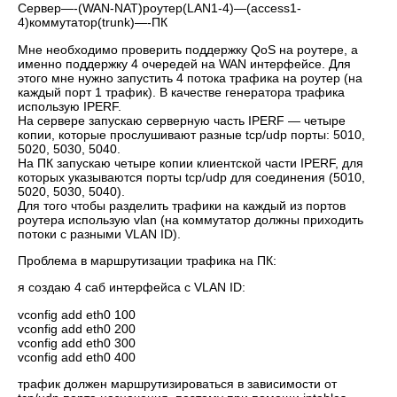
Сервер—-(WAN-NAT)роутер(LAN1-4)—(access1-
4)коммутатор(trunk)—-ПК
Мне необходимо проверить поддержку QoS на роутере, а
именно поддержку 4 очередей на WAN интерфейсе. Для
этого мне нужно запустить 4 потока трафика на роутер (на
каждый порт 1 трафик). В качестве генератора трафика
использую IPERF.
На сервере запускаю серверную часть IPERF — четыре
копии, которые прослушивают разные tcp/udp порты: 5010,
5020, 5030, 5040.
На ПК запускаю четыре копии клиентской части IPERF, для
которых указываются порты tcp/udp для соединения (5010,
5020, 5030, 5040).
Для того чтобы разделить трафики на каждый из портов
роутера использую vlan (на коммутатор должны приходить
потоки с разными VLAN ID).
Проблема в маршрутизации трафика на ПК:
я создаю 4 саб интерфейса с VLAN ID:
vconfig add eth0 100
vconfig add eth0 200
vconfig add eth0 300
vconfig add eth0 400
трафик должен маршрутизироваться в зависимости от