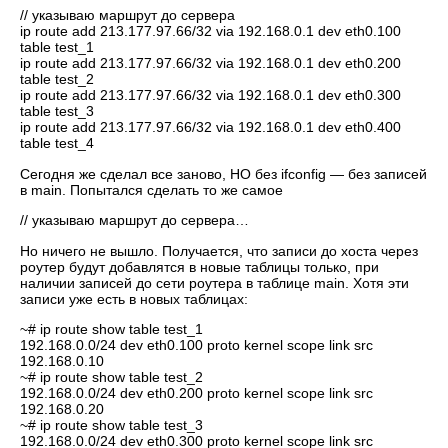
// указываю маршрут до сервера
ip route add 213.177.97.66/32 via 192.168.0.1 dev eth0.100
table test_1
ip route add 213.177.97.66/32 via 192.168.0.1 dev eth0.200
table test_2
ip route add 213.177.97.66/32 via 192.168.0.1 dev eth0.300
table test_3
ip route add 213.177.97.66/32 via 192.168.0.1 dev eth0.400
table test_4
Сегодня же сделал все заново, НО без ifconfig — без записей
в main. Попытался сделать то же самое
// указываю маршрут до сервера…
Но ничего не вышло. Получается, что записи до хоста через
роутер будут добавлятся в новые таблицы только, при
наличии записей до сети роутера в таблице main. Хотя эти
записи уже есть в новых таблицах:
~# ip route show table test_1
192.168.0.0/24 dev eth0.100 proto kernel scope link src
192.168.0.10
~# ip route show table test_2
192.168.0.0/24 dev eth0.200 proto kernel scope link src
192.168.0.20
~# ip route show table test_3
192.168.0.0/24 dev eth0.300 proto kernel scope link src