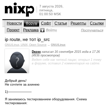
7 августа 2026,
пятница,
01:00:50 MSK
Новости
Форум
Софт
Статьи
Рецепты
Ссылки
Проект
Реклама
Войти
Постучаться
ip route, не тот ip_src
GNU/Linux, UNIX, Open Source
→
GNU/Linux
Dezex
написал 16 сентября 2015 года в 17:26
(4936 просмотров)
Ведет себя как четкий пацан; открыл 1 тему
в форуме, оставил 2 комментария на сайте.
Добрый день!
Не сочтите за ахинею
1)———————
Я занимаюсь тестированием оборудования. Схема
тестирования: