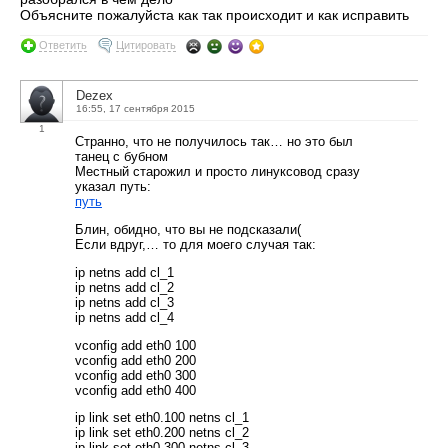
Объясните пожалуйста как так происходит и как исправить
Ответить
Цитировать
Dezex
16:55, 17 сентября 2015
1
Странно, что не получилось так… но это был
танец с бубном
Местный старожил и просто линуксовод сразу
указал путь:
путь
Блин, обидно, что вы не подсказали(
Если вдруг,… то для моего случая так:
ip netns add cl_1
ip netns add cl_2
ip netns add cl_3
ip netns add cl_4
vconfig add eth0 100
vconfig add eth0 200
vconfig add eth0 300
vconfig add eth0 400
ip link set eth0.100 netns cl_1
ip link set eth0.200 netns cl_2
ip link set eth0.300 netns cl_3