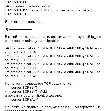
192.168.0.30
~# ip route show table test_4
192.168.0.0/24 dev eth0.400 proto kernel scope link src
192.168.0.40
Я ничего не понемаю…
3) ——————--
В какойто степени исправилась ситуация — нужный ip_src,
спользовал таблицу nat в iptables:
~# iptables -t nat -A POSTROUTING -o eth0.100 -j SNAT --to-
source 192.168.0.10
~# iptables -t nat -A POSTROUTING -o eth0.200 -j SNAT --to-
source 192.168.0.20
~# iptables -t nat -A POSTROUTING -o eth0.300 -j SNAT --to-
source 192.168.0.30
~# iptables -t nat -A POSTROUTING -o eth0.400 -j SNAT --to-
source 192.168.0.40
Но не устанавливается TCP соединение:
—> server TCP (SYN)
<— server TCP (SYN, Ack)
и покругу (retransmition), а должно:
—> server TCP (Ack)
Приложение видимо не получает пакет — он теряется. Не
разобрался в чем дело