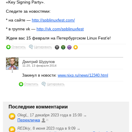
«Key Signing Party».
Следите за новостями:
* на сайте —
http://spblinuxfest.com/
* в группе vk —
http://vk.com/spblinuxfest
Ждем вас 15 февраля на Петербургском Linux Fest’е!
Ответить
Цитировать
Дмитрий Шурупов
11:20, 13 февраля 2014
1
Закинул в новости:
www.nixp.ru/news/12340.html
Ответить
Цитировать
Последние комментарии
OlegL
,
17 декабря 2023 года в 15:00 →
Перекличка
21
REDkiy
,
8 июня 2023 года в 9:09 →