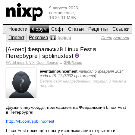
9 августа 2026,
воскресенье,
16:24:11 MSK
Новости
Форум
Софт
Статьи
Рецепты
Ссылки
Проект
Реклама
Войти
Постучаться
[Анонс] Февральский Linux Fest в
Петербурге | spblinuxfest
1
GNU/Linux, UNIX, Open Source
→
GNU/Linux
eventannouncement
написал 6 февраля 2014
года в 01:17 (5932 просмотра)
Ведет себя неопределенно; открыл 3 темы в
форуме.
Друзья-линуксойды, приглашаем на Февральский Linux Fest
в Петербурге!
http://vk.com/spblinuxfest
Linux Fest посвящён опыту использования открытого и