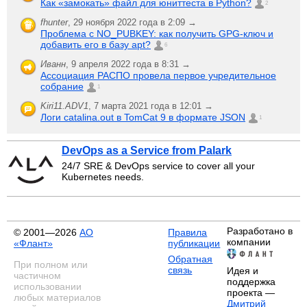
Как «замокать» файл для юниттеста в Python?
2
fhunter
,
29 ноября 2022 года в 2:09 →
Проблема с NO_PUBKEY: как получить GPG-ключ и
добавить его в базу apt?
6
Иванн
,
9 апреля 2022 года в 8:31 →
Ассоциация РАСПО провела первое учредительное
собрание
1
Kiri11.ADV1
,
7 марта 2021 года в 12:01 →
Логи catalina.out в TomCat 9 в формате JSON
1
DevOps as a Service from Palark
24/7 SRE & DevOps service to cover all your
Kubernetes needs.
Разработано в
© 2001—2026
АО
Правила
компании
«Флант»
публикации
Обратная
При полном или
связь
Идея и
частичном
поддержка
использовании
проекта —
любых материалов
Дмитрий