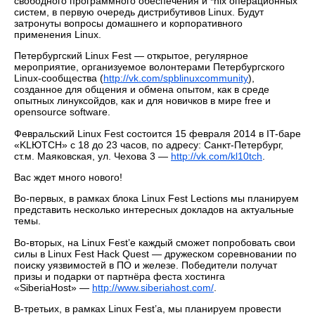
свободного программного обеспечения и *nix операционных
систем, в первую очередь дистрибутивов Linux. Будут
затронуты вопросы домашнего и корпоративного
применения Linux.
Петербургский Linux Fest — открытое, регулярное
мероприятие, организуемое волонтерами Петербургского
Linux-сообщества (
http://vk.com/spblinuxcommunity
),
созданное для общения и обмена опытом, как в среде
опытных линуксойдов, как и для новичков в мире free и
opensource software.
Февральский Linux Fest состоится 15 февраля 2014 в IT-баре
«KLЮTCH» с 18 до 23 часов, по адресу: Санкт-Петербург,
ст.м. Маяковская, ул. Чехова 3 —
http://vk.com/kl10tch
.
Вас ждет много нового!
Во-первых, в рамках блока Linux Fest Lections мы планируем
представить несколько интересных докладов на актуальные
темы.
Во-вторых, на Linux Fest’е каждый сможет попробовать свои
силы в Linux Fest Hack Quest — дружеском соревновании по
поиску уязвимостей в ПО и железе. Победители получат
призы и подарки от партнёра феста хостинга
«SiberiaHost» —
http://www.siberiahost.com/
.
В-третьих, в рамках Linux Fest’а, мы планируем провести