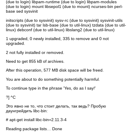
(due to login) libpam-runtime (due to login) libpam-modules
(due to login) mount libsepol1 (due to mount) ncurses-bin perl-
base sed sysvinit
initscripts (due to sysvinit) sysv-rc (due to sysvinit) sysvinit-utils
(due to sysvinit) tar lsb-base (due to util-linux) tzdata (due to util-
linux) debconf (due to util-linux) libslang2 (due to util-linux)
1 upgraded, 0 newly installed, 335 to remove and 0 not
upgraded.
2 not fully installed or removed.
Need to get 855 kB of archives.
After this operation, 577 MB disk space will be freed.
You are about to do something potentially harmful.
To continue type in the phrase 'Yes, do as I say!'
?] ^C
Это явно не то, что стоит делать, так ведь? Пробую
даунгрейдить libc-bin:
# apt-get install libc-bin=2.11.3-4
Reading package lists… Done