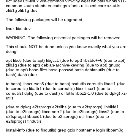
ucf udev util-linux vim-common vim-tiny wget whiptail whois x11-
common xauth xfonts-encodings xfonts-utils xml-core xz-utils
zlib1g zlib1g-dev
The following packages will be upgraded:
linux-libc-dev
WARNING: The following essential packages will be removed.
This should NOT be done unless you know exactly what you are
doing!
apt libc6 (due to apt) libgcc1 (due to apt) libstdc++6 (due to apt)
zlib1g (due to apt) debian-archive-keyring (due to apt) gnupg
(due to apt) base-files base-passwd bash debianutils (due to
bash) dash (due
to bash) libncurses5 (due to bash) bsdutils coreutils libacl1 (due
to coreutils) libattr1 (due to coreutils) libselinux1 (due to
coreutils) dpkg (due to dash) diffutils libbz2-1.0 (due to dpkg) xz-
utils
(due to dpkg) e2fsprogs e2fslibs (due to e2fsprogs) libblkid1
(due to e2fsprogs) libcomerr2 (due to e2fsprogs) libss2 (due to
e2fsprogs) libuuid1 (due to e2fsprogs) util-linux (due to
e2fsprogs) findutils
install-info (due to findutils) grep gzip hostname login libpam0g