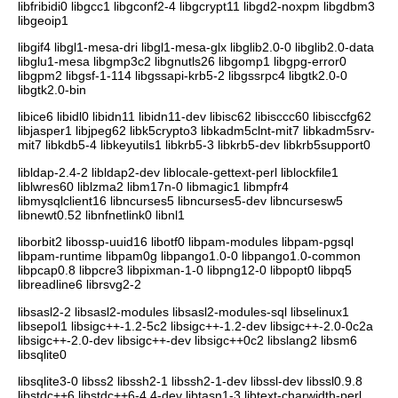
libfribidi0 libgcc1 libgconf2-4 libgcrypt11 libgd2-noxpm libgdbm3
libgeoip1
libgif4 libgl1-mesa-dri libgl1-mesa-glx libglib2.0-0 libglib2.0-data
libglu1-mesa libgmp3c2 libgnutls26 libgomp1 libgpg-error0
libgpm2 libgsf-1-114 libgssapi-krb5-2 libgssrpc4 libgtk2.0-0
libgtk2.0-bin
libice6 libidl0 libidn11 libidn11-dev libisc62 libisccc60 libisccfg62
libjasper1 libjpeg62 libk5crypto3 libkadm5clnt-mit7 libkadm5srv-
mit7 libkdb5-4 libkeyutils1 libkrb5-3 libkrb5-dev libkrb5support0
libldap-2.4-2 libldap2-dev liblocale-gettext-perl liblockfile1
liblwres60 liblzma2 libm17n-0 libmagic1 libmpfr4
libmysqlclient16 libncurses5 libncurses5-dev libncursesw5
libnewt0.52 libnfnetlink0 libnl1
liborbit2 libossp-uuid16 libotf0 libpam-modules libpam-pgsql
libpam-runtime libpam0g libpango1.0-0 libpango1.0-common
libpcap0.8 libpcre3 libpixman-1-0 libpng12-0 libpopt0 libpq5
libreadline6 librsvg2-2
libsasl2-2 libsasl2-modules libsasl2-modules-sql libselinux1
libsepol1 libsigc++-1.2-5c2 libsigc++-1.2-dev libsigc++-2.0-0c2a
libsigc++-2.0-dev libsigc++-dev libsigc++0c2 libslang2 libsm6
libsqlite0
libsqlite3-0 libss2 libssh2-1 libssh2-1-dev libssl-dev libssl0.9.8
libstdc++6 libstdc++6-4.4-dev libtasn1-3 libtext-charwidth-perl