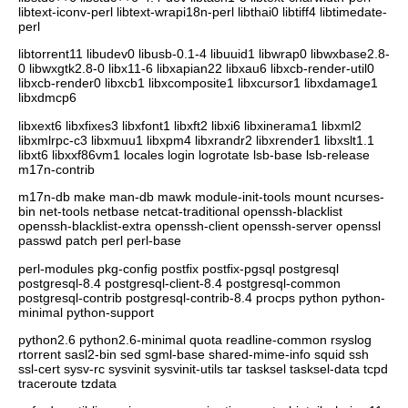
libtext-iconv-perl libtext-wrapi18n-perl libthai0 libtiff4 libtimedate-
perl
libtorrent11 libudev0 libusb-0.1-4 libuuid1 libwrap0 libwxbase2.8-
0 libwxgtk2.8-0 libx11-6 libxapian22 libxau6 libxcb-render-util0
libxcb-render0 libxcb1 libxcomposite1 libxcursor1 libxdamage1
libxdmcp6
libxext6 libxfixes3 libxfont1 libxft2 libxi6 libxinerama1 libxml2
libxmlrpc-c3 libxmuu1 libxpm4 libxrandr2 libxrender1 libxslt1.1
libxt6 libxxf86vm1 locales login logrotate lsb-base lsb-release
m17n-contrib
m17n-db make man-db mawk module-init-tools mount ncurses-
bin net-tools netbase netcat-traditional openssh-blacklist
openssh-blacklist-extra openssh-client openssh-server openssl
passwd patch perl perl-base
perl-modules pkg-config postfix postfix-pgsql postgresql
postgresql-8.4 postgresql-client-8.4 postgresql-common
postgresql-contrib postgresql-contrib-8.4 procps python python-
minimal python-support
python2.6 python2.6-minimal quota readline-common rsyslog
rtorrent sasl2-bin sed sgml-base shared-mime-info squid ssh
ssl-cert sysv-rc sysvinit sysvinit-utils tar tasksel tasksel-data tcpd
traceroute tzdata