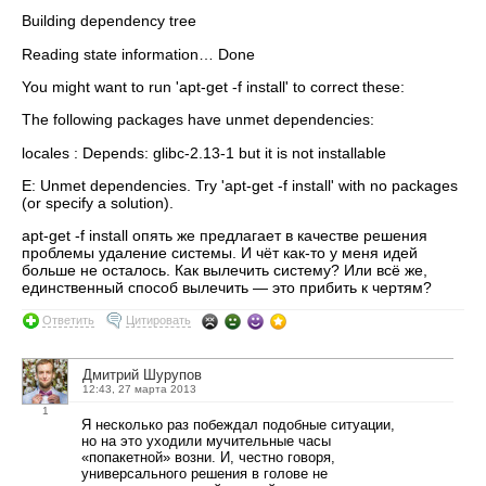
Building dependency tree
Reading state information… Done
You might want to run 'apt-get -f install' to correct these:
The following packages have unmet dependencies:
locales : Depends: glibc-2.13-1 but it is not installable
E: Unmet dependencies. Try 'apt-get -f install' with no packages
(or specify a solution).
apt-get -f install опять же предлагает в качестве решения
проблемы удаление системы. И чёт как-то у меня идей
больше не осталось. Как вылечить систему? Или всё же,
единственный способ вылечить — это прибить к чертям?
Ответить
Цитировать
Дмитрий Шурупов
12:43, 27 марта 2013
1
Я несколько раз побеждал подобные ситуации,
но на это уходили мучительные часы
«попакетной» возни. И, честно говоря,
универсального решения в голове не