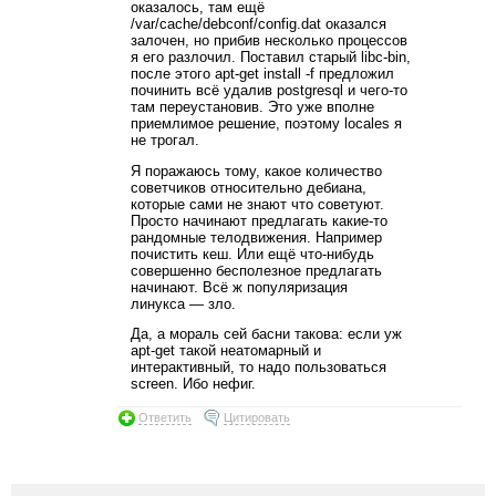
оказалось, там ещё
/var/cache/debconf/config.dat оказался
залочен, но прибив несколько процессов
я его разлочил. Поставил старый libc-bin,
после этого apt-get install -f предложил
починить всё удалив postgresql и чего-то
там переустановив. Это уже вполне
приемлимое решение, поэтому locales я
не трогал.
Я поражаюсь тому, какое количество
советчиков относительно дебиана,
которые сами не знают что советуют.
Просто начинают предлагать какие-то
рандомные телодвижения. Например
почистить кеш. Или ещё что-нибудь
совершенно бесполезное предлагать
начинают. Всё ж популяризация
линукса — зло.
Да, а мораль сей басни такова: если уж
apt-get такой неатомарный и
интерактивный, то надо пользоваться
screen. Ибо нефиг.
Ответить
Цитировать