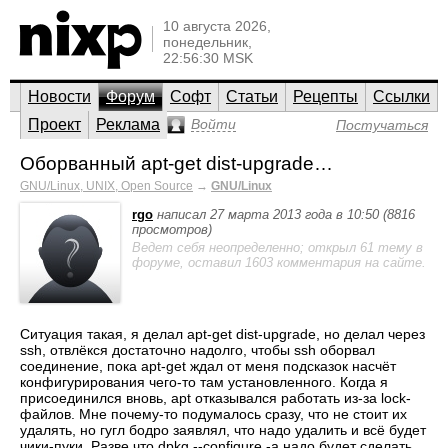
10 августа 2026,
понедельник,
22:56:30 MSK
Новости
Форум
Софт
Статьи
Рецепты
Ссылки
Проект
Реклама
Войти
Постучаться
Оборванный apt-get dist-upgrade…
GNU/Linux, UNIX, Open Source
→
GNU/Linux
rgo
написал 27 марта 2013 года в 10:50 (8816
просмотров)
Ведет себя неопределенно; открыл 61 тему в
форуме, оставил 1603 комментария на сайте.
Ситуация такая, я делал apt-get dist-upgrade, но делал через
ssh, отвлёкся достаточно надолго, чтобы ssh оборвал
соединение, пока apt-get ждал от меня подсказок насчёт
конфигурирования чего-то там установленного. Когда я
присоединился вновь, apt отказывался работать из-за lock-
файлов. Мне почему-то подумалось сразу, что не стоит их
удалять, но гугл бодро заявлял, что надо удалить и всё будет
чики-пуки. Разве что dpkg --configure -a надо будет сделать