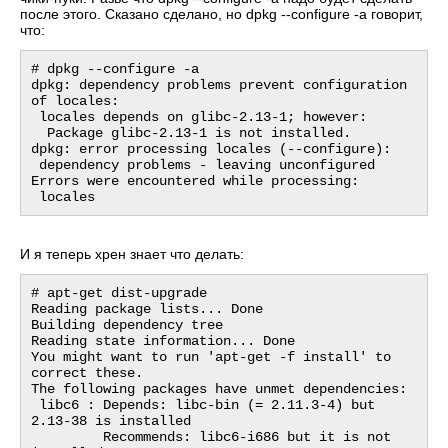
после этого. Сказано сделано, но dpkg --configure -a говорит,
что:
# dpkg --configure -a

dpkg: dependency problems prevent configuration 
of locales:

 locales depends on glibc-2.13-1; however:

  Package glibc-2.13-1 is not installed.

dpkg: error processing locales (--configure):

 dependency problems - leaving unconfigured

Errors were encountered while processing:

И я теперь хрен знает что делать:
# apt-get dist-upgrade

Reading package lists... Done

Building dependency tree       

Reading state information... Done

You might want to run 'apt-get -f install' to 
correct these.

The following packages have unmet dependencies:

 libc6 : Depends: libc-bin (= 2.11.3-4) but 
2.13-38 is installed

         Recommends: libc6-i686 but it is not 