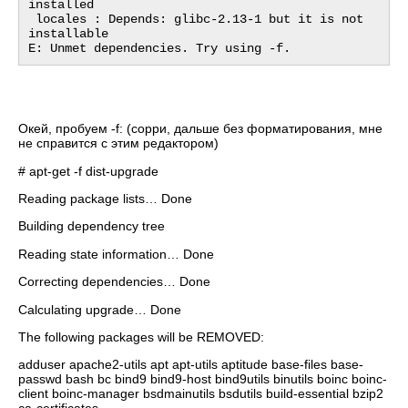
installed

 locales : Depends: glibc-2.13-1 but it is not 
installable

Окей, пробуем -f: (сорри, дальше без форматирования, мне
не справится с этим редактором)
# apt-get -f dist-upgrade
Reading package lists… Done
Building dependency tree
Reading state information… Done
Correcting dependencies… Done
Calculating upgrade… Done
The following packages will be REMOVED:
adduser apache2-utils apt apt-utils aptitude base-files base-
passwd bash bc bind9 bind9-host bind9utils binutils boinc boinc-
client boinc-manager bsdmainutils bsdutils build-essential bzip2