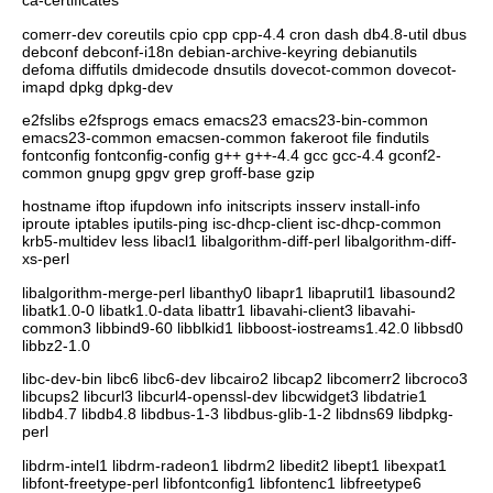
ca-certificates
comerr-dev coreutils cpio cpp cpp-4.4 cron dash db4.8-util dbus
debconf debconf-i18n debian-archive-keyring debianutils
defoma diffutils dmidecode dnsutils dovecot-common dovecot-
imapd dpkg dpkg-dev
e2fslibs e2fsprogs emacs emacs23 emacs23-bin-common
emacs23-common emacsen-common fakeroot file findutils
fontconfig fontconfig-config g++ g++-4.4 gcc gcc-4.4 gconf2-
common gnupg gpgv grep groff-base gzip
hostname iftop ifupdown info initscripts insserv install-info
iproute iptables iputils-ping isc-dhcp-client isc-dhcp-common
krb5-multidev less libacl1 libalgorithm-diff-perl libalgorithm-diff-
xs-perl
libalgorithm-merge-perl libanthy0 libapr1 libaprutil1 libasound2
libatk1.0-0 libatk1.0-data libattr1 libavahi-client3 libavahi-
common3 libbind9-60 libblkid1 libboost-iostreams1.42.0 libbsd0
libbz2-1.0
libc-dev-bin libc6 libc6-dev libcairo2 libcap2 libcomerr2 libcroco3
libcups2 libcurl3 libcurl4-openssl-dev libcwidget3 libdatrie1
libdb4.7 libdb4.8 libdbus-1-3 libdbus-glib-1-2 libdns69 libdpkg-
perl
libdrm-intel1 libdrm-radeon1 libdrm2 libedit2 libept1 libexpat1
libfont-freetype-perl libfontconfig1 libfontenc1 libfreetype6