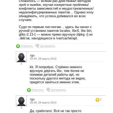
сложилось — всякий раз действовал методом
проб и ошибок, изучая конкретные проблемы/
конфликты зависимостей и неудостановленных/
недоконфигурированных пакетов… Однако хочу
обнадёжить, что успеха добивался во всех
случаях.
Судя по первым листингам… здесь бы начал с
ручной установки пакетов locales, libc6, libc-bin,
glibc-2.13-1 — можно прямо вручную (dpkg -i) из
.deb’ов, находящихся в /var/cache/apt.
Ответить
Цитировать
rgo
05:45, 28 марта 2013
2
kk. Я попробую. Стрёмно немного
вручную дёргать libc, тем более не
понимая деталей работы apt, но
поскольку другого метода не видно,
придётся заняться именно этим.
Ответить
Цитировать
rgo
2
00:36, 29 марта 2013
3
Да, сработало. Всё не так просто