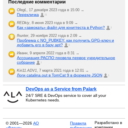
Последние комментарии
OlegL
,
17 декабря 2023 года в 15:00 →
Перекличка
21
REDkiy
,
8 июня 2023 года в 9:09 →
Как «замокать» файл для юниттеста в Python?
2
fhunter
,
29 ноября 2022 года в 2:09 →
Проблема с NO_PUBKEY: как получить GPG-ключ и
добавить его в базу apt?
6
Иванн
,
9 апреля 2022 года в 8:31 →
Ассоциация РАСПО провела первое учредительное
собрание
1
Kiri11.ADV1
,
7 марта 2021 года в 12:01 →
Логи catalina.out в TomCat 9 в формате JSON
1
DevOps as a Service from Palark
24/7 SRE & DevOps service to cover all your
Kubernetes needs.
Разработано в
© 2001—2026
АО
Правила
компании
«Флант»
публикации