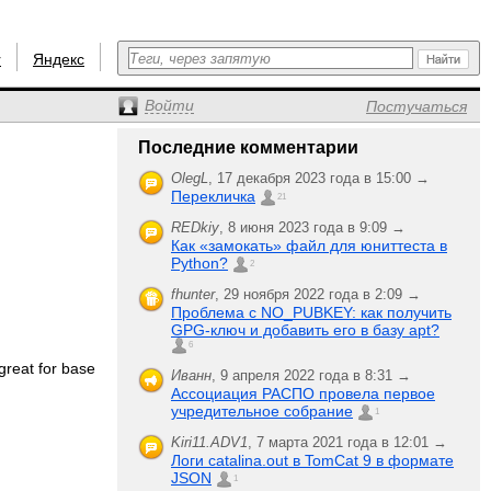
r
Яндекс
Войти
Постучаться
Последние комментарии
OlegL
,
17 декабря 2023 года в 15:00 →
Перекличка
21
REDkiy
,
8 июня 2023 года в 9:09 →
Как «замокать» файл для юниттеста в
Python?
2
fhunter
,
29 ноября 2022 года в 2:09 →
Проблема с NO_PUBKEY: как получить
GPG-ключ и добавить его в базу apt?
6
reat for base
Иванн
,
9 апреля 2022 года в 8:31 →
Ассоциация РАСПО провела первое
учредительное собрание
1
Kiri11.ADV1
,
7 марта 2021 года в 12:01 →
Логи catalina.out в TomCat 9 в формате
JSON
1