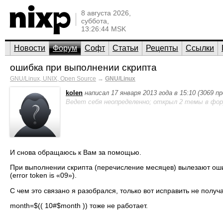
8 августа 2026,
суббота,
13:26:44 MSK
Новости
Форум
Софт
Статьи
Рецепты
Ссылки
ошибка при выполнении скрипта
GNU/Linux, UNIX, Open Source
→
GNU/Linux
kolen
написал 17 января 2013 года в 15:10 (3069 
Ведет себя неопределенно; открыл 2 темы в фор
И снова обращаюсь к Вам за помощью.
При выполнении скрипта (перечисление месяцев) вылезают ошибки 0
(error token is «09»).
С чем это связано я разобрался, только вот исправить не получ
month=$(( 10#$month )) тоже не работает.