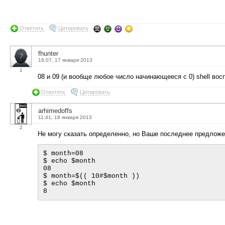
Ответить
Цитировать
fhunter
16:07, 17 января 2013
1
08 и 09 (и вообще любое число начинающееся с 0) shell вос
Ответить
Цитировать
arhimedoffs
11:41, 18 января 2013
2
Не могу сказать определенно, но Ваше последнее предложе
$ month=08

$ echo $month

08

$ month=$(( 10#$month ))

$ echo $month
