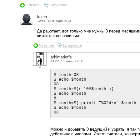
Ответить
Цитировать
kolen
12:51, 18 января 2013
3
Да работает, вот только мне нужны 0 перед месяцами 
читаются неправильно.
Ответить
Цитировать
arhimedoffs
14:02, 18 января 2013
4
$ month=08

$ echo $month

08

$ month=$(( 10#$month ))

$ echo $month

8

$ month=$( printf "%02d\n" $month )
$ echo $month

Можно и добавить 0 ведущий и убрать, я так п
действиях с числами. Итого: считали, конвер