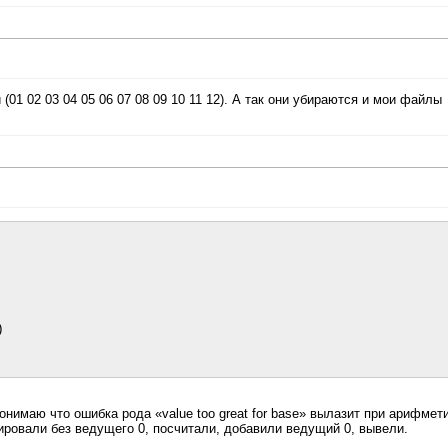
(01 02 03 04 05 06 07 08 09 10 11 12). А так они убираются и мои файлы


онимаю что ошибка рода «value too great for base» вылазит при арифмет
тировали без ведущего 0, посчитали, добавили ведущий 0, вывели.