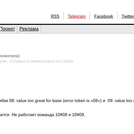
RSS
Telegram
Facebook
Twitte
Проект
Реклама
просмотров)
уме, оставил 4 комментария на сайте.
8: value too great for base (error token is «08») и 09: value too g
ается. Не работает команда 10#08 и 10#09.