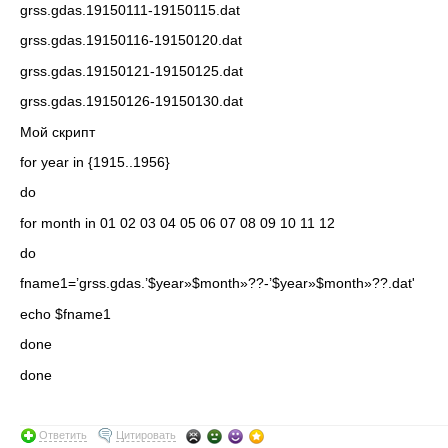
grss.gdas.19150111-19150115.dat
grss.gdas.19150116-19150120.dat
grss.gdas.19150121-19150125.dat
grss.gdas.19150126-19150130.dat
Мой скрипт
for year in {1915..1956}
do
for month in 01 02 03 04 05 06 07 08 09 10 11 12
do
fname1=’grss.gdas.’$year»$month»??-’$year»$month»??.dat'
echo $fname1
done
done
Ответить
Цитировать