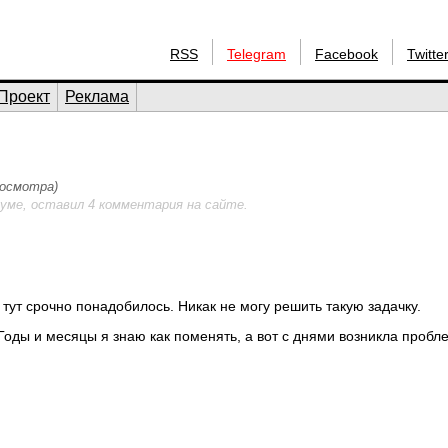
RSS
Telegram
Facebook
Twitte
Проект
Реклама
росмотра)
уме, оставил 4 комментария на сайте.
 тут срочно понадобилось. Никак не могу решить такую задачку.
Годы и месяцы я знаю как поменять, а вот с днями возникла пробл