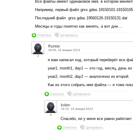
Все файлы имеют одинаковое имя, в котором меняет
Например, первый файл grss.gdas.19150101-19150105
Последний файл grss.gdas.19560126-19150131.dat
Месяцы и годы понятно как менять, а вот дни….
Ответить
Цитировать
fhunter
18:09, 16 января 2013
3
я вам написал код, который переберёт все ф
year1, month1, day1 — это год, месяц, день из
year2, month2, day2 — аналогично из второй.
Как из этого собрать имя файла — я тоже пок
Ответить
Цитировать
kolen
18:15, 16 января 2013
4
Спасибо, но у меня все равно работает
Ответить
Цитировать