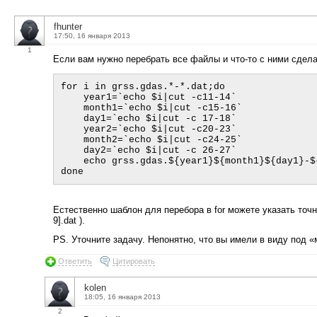
fhunter
17:50, 16 января 2013
1
Если вам нужно перебрать все файлы и что-то с ними сдела
for i in grss.gdas.*-*.dat;do

    year1=`echo $i|cut -c11-14`

    month1=`echo $i|cut -c15-16`

    day1=`echo $i|cut -c 17-18`

    year2=`echo $i|cut -c20-23`

    month2=`echo $i|cut -c24-25`

    day2=`echo $i|cut -c 26-27`

    echo grss.gdas.${year1}${month1}${day1}-${year2}${month2}${day2}.dat

Естественно шаблон для перебора в for можете указать точнее (grs
9].dat ).
PS. Уточните задачу. Непонятно, что вы имели в виду под 
Ответить
Цитировать
kolen
18:05, 16 января 2013
2