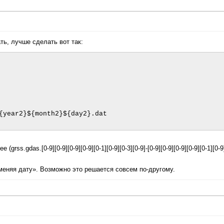
ть, лучше сделать вот так:
s.gdas.[0-9][0-9][0-9][0-9][0-1][0-9][0-3][0-9]-[0-9][0-9][0-9][0-9][0-1][0-9]
«меняя дату». Возможно это решается совсем по-другому.