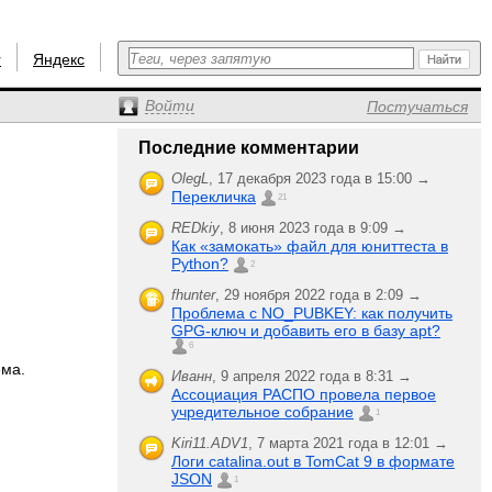
r
Яндекс
Войти
Постучаться
Последние комментарии
OlegL
,
17 декабря 2023 года в 15:00 →
Перекличка
21
REDkiy
,
8 июня 2023 года в 9:09 →
Как «замокать» файл для юниттеста в
Python?
2
fhunter
,
29 ноября 2022 года в 2:09 →
Проблема с NO_PUBKEY: как получить
GPG-ключ и добавить его в базу apt?
6
ема.
Иванн
,
9 апреля 2022 года в 8:31 →
Ассоциация РАСПО провела первое
учредительное собрание
1
Kiri11.ADV1
,
7 марта 2021 года в 12:01 →
Логи catalina.out в TomCat 9 в формате
JSON
1