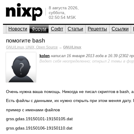
8 августа 2026,
суббота,
02:50:54 MSK
Новости
Форум
Софт
Статьи
Рецепты
Ссылки
помогите bash
GNU/Linux, UNIX, Open Source
→
GNU/Linux
kolen
написал 16 января 2013 года в 16:39 (2302 п
Ведет себя неопределенно; открыл 2 темы в фор
Очень нужна ваша помощь. Никогда не писал скриптов в bash, а
Есть файлы с данными, их нужно открыть при этом меняя дату. 
пример с именами файлов
grss.gdas.19150101-19150105.dat
grss.gdas.19150106-19150110.dat