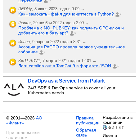
Перекличка
21
REDkiy
,
8 июня 2023 года в 9:09 →
Как «замокать» файл для юниттеста в Python?
2
fhunter
,
29 ноября 2022 года в 2:09 →
Проблема с NO_PUBKEY: как получить GPG-ключ и
добавить его в базу apt?
6
Иванн
,
9 апреля 2022 года в 8:31 →
Ассоциация РАСПО провела первое учредительное
собрание
1
Kiri11.ADV1
,
7 марта 2021 года в 12:01 →
Логи catalina.out в TomCat 9 в формате JSON
1
DevOps as a Service from Palark
24/7 SRE & DevOps service to cover all your
Kubernetes needs.
Разработано в
© 2001—2026
АО
Правила
компании
«Флант»
публикации
Обратная
При полном или
связь
Идея и
частичном