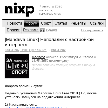
7 августа 2026,
пятница,
04:53:46 MSK
Новости
Форум
Софт
Статьи
Рецепты
Ссылки
Проект
Реклама
Войти
Постучаться
[Mandriva Linux] Неполадки с настройкой
интернета
GNU/Linux, UNIX, Open Source
→
GNU/Linux
madness
написал 30 сентября 2010 года в
18:45 (1559 просмотров)
Ведет себя как пастух; открыл 1 тему в
форуме.
Доброго времени суток!
Недавно установил Mandriva Linux Free 2010 ) Но, после
установки запнулся на подключений интернета.
1) Настраиваю сеть: