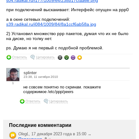
s04.radikal.ru/i177/1009/64/238b17cfaa6e.png
при подключений выскакивает: Интерфейс опущен на ppp0
а в окне сетевых подключений:
s39.radikal.ru/i084/1009/84/8a1ccf6ab58a.jpg
2) Установил множество ppp пакетов, думая что их не было
на диске, но толку нет.
ps. Думаю я не первый с подобной проблемой.
Ответить
Цитировать
splinter
23:38, 11 октября 2010
1
не совсем понятно по скринам. покажите
содержимое /etc/ppp/peers
Ответить
Цитировать
Последние комментарии
OlegL
,
17 декабря 2023 года в 15:00 →