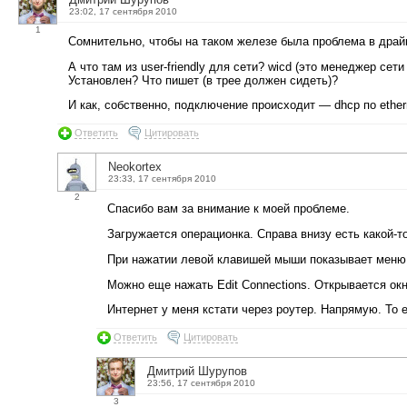
23:02, 17 сентября 2010
1
Сомнительно, чтобы на таком железе была проблема в драй
А что там из user-friendly для сети? wicd (это менеджер сет
Установлен? Что пишет (в трее должен сидеть)?
И как, собственно, подключение происходит — dhcp по ether
Ответить
Цитировать
Neokortex
23:33, 17 сентября 2010
2
Спасибо вам за внимание к моей проблеме.
Загружается операционка. Справа внизу есть какой-т
При нажатии левой клавишей мыши показывает меню с
Можно еще нажать Edit Connections. Открывается окно
Интернет у меня кстати через роутер. Напрямую. То е
Ответить
Цитировать
Дмитрий Шурупов
23:56, 17 сентября 2010
3