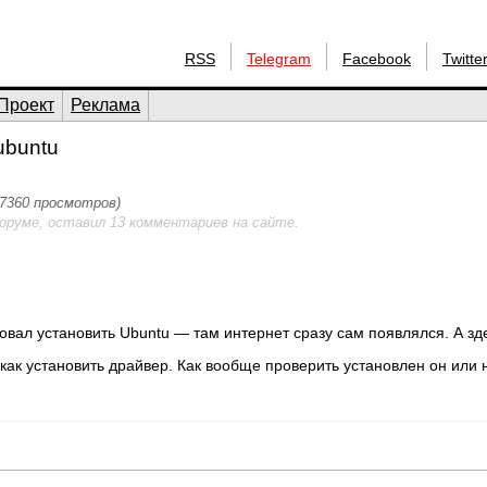
RSS
Telegram
Facebook
Twitte
Проект
Реклама
ubuntu
(7360 просмотров)
оруме, оставил 13 комментариев на сайте.
овал установить Ubuntu — там интернет сразу сам появлялся. А зд
как установить драйвер. Как вообще проверить установлен он или н