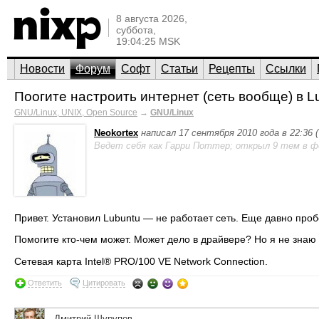
8 августа 2026,
суббота,
19:04:25 MSK
Новости
Форум
Софт
Статьи
Рецепты
Ссылки
Поогите настроить интернет (сеть вообще) в L
GNU/Linux, UNIX, Open Source
→
GNU/Linux
Neokortex
написал 17 сентября 2010 года в 22:36 
Ведет себя как Гарри Поттер; открыл 9 тем в ф
Привет. Установил Lubuntu — не работает сеть. Еще давно проб
Помогите кто-чем может. Может дело в драйвере? Но я не знаю 
Сетевая карта Intel® PRO/100 VE Network Connection.
Ответить
Цитировать
Дмитрий Шурупов