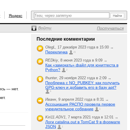
r
Яндекс
Войти
Постучаться
Последние комментарии
OlegL
,
17 декабря 2023 года в 15:00 →
Перекличка
21
REDkiy
,
8 июня 2023 года в 9:09 →
Как «замокать» файл для юниттеста в
Python?
2
fhunter
,
29 ноября 2022 года в 2:09 →
Проблема с NO_PUBKEY: как получить
GPG-ключ и добавить его в базу apt?
есь — нет.
6
ет.
Иванн
,
9 апреля 2022 года в 8:31 →
Ассоциация РАСПО провела первое
учредительное собрание
1
Kiri11.ADV1
,
7 марта 2021 года в 12:01 →
Логи catalina.out в TomCat 9 в формате
JSON
1