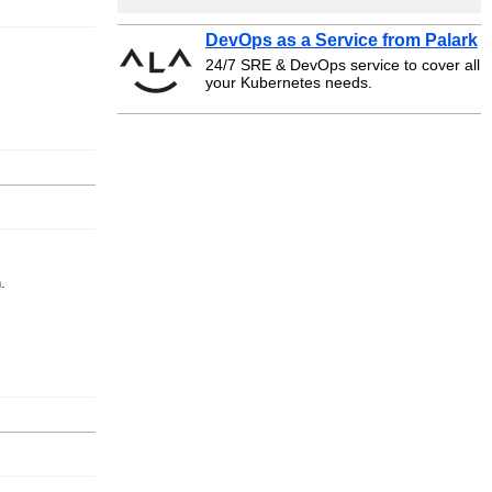
DevOps as a Service from Palark
24/7 SRE & DevOps service to cover all
your Kubernetes needs.
.