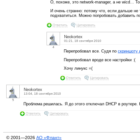
О, похоже, это network-manager, а не wicd… То
И очень странно: потому что, если дальше не
подхватиться. Можно попробовать добавить по
Ответить
Цитировать
Neokortex
01:21, 18 сентября 2010
4
Перепробовал все. Судя по
скриншоту 
Перепробовал вроде все настройки :(
Хочу линукс =(
Ответить
Цитировать
Neokortex
13:04, 18 сентября 2010
5
Проблема решилась. Я до этого отключал DHCP в роутере. Н
Ответить
Цитировать
© 2001—2026
АО «Флант»