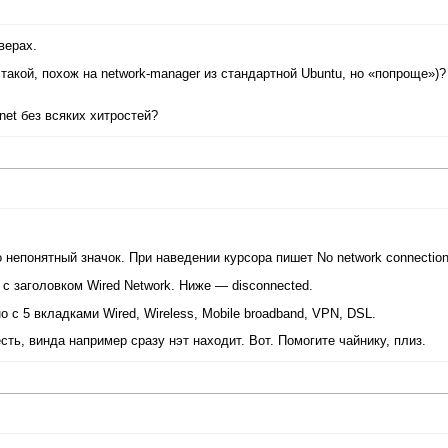
верах.
и такой, похож на network-manager из стандартной Ubuntu, но «попроще»)?
net без всяких хитростей?
о непонятный значок. При наведении курсора пишет No network connection
 заголовком Wired Network. Ниже — disconnected.
 с 5 вкладками Wired, Wireless, Mobile broadband, VPN, DSL.
сть, винда например сразу нэт находит. Вот. Помогите чайнику, плиз.