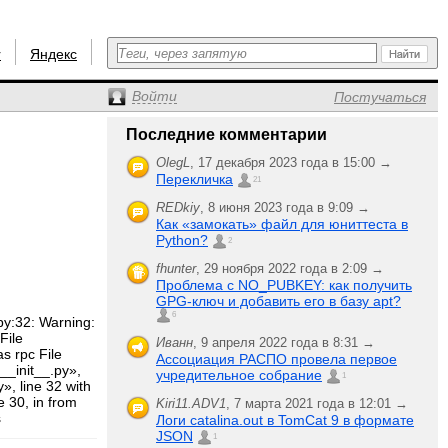
r
Яндекс
Войти
Постучаться
Последние комментарии
OlegL
,
17 декабря 2023 года в 15:00 →
Перекличка
21
REDkiy
,
8 июня 2023 года в 9:09 →
Как «замокать» файл для юниттеста в
Python?
2
fhunter
,
29 ноября 2022 года в 2:09 →
Проблема с NO_PUBKEY: как получить
GPG-ключ и добавить его в базу apt?
6
py:32: Warning:
File
Иванн
,
9 апреля 2022 года в 8:31 →
as rpc File
Ассоциация РАСПО провела первое
/__init__.py»,
учредительное собрание
1
», line 32 with
e 30, in from
Kiri11.ADV1
,
7 марта 2021 года в 12:01 →
s
Логи catalina.out в TomCat 9 в формате
JSON
1