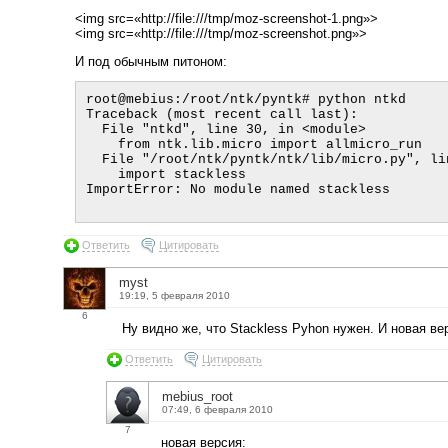
<img src=«http://file:///tmp/moz-screenshot-1.png»>
<img src=«http://file:///tmp/moz-screenshot.png»>
И под обычным питоном:
root@mebius:/root/ntk/pyntk# python ntkd

Traceback (most recent call last):

  File "ntkd", line 30, in <module>

    from ntk.lib.micro import allmicro_run

  File "/root/ntk/pyntk/ntk/lib/micro.py", line 21, in <module>

    import stackless

ImportError: No module named stackless
Ответить
Цитировать
myst
19:19, 5 февраля 2010
6
Ну видно же, что Stackless Pyhon нужен. И новая верс
Ответить
Цитировать
mebius_root
07:49, 6 февраля 2010
7
новая версия: