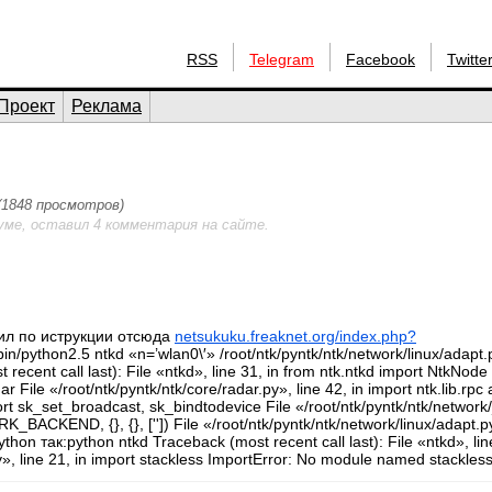
RSS
Telegram
Facebook
Twitte
Проект
Реклама
 (1848 просмотров)
уме, оставил 4 комментария на сайте.
ил по иструкции отсюда
netsukuku.freaknet.org/index.php?
n/python2.5 ntkd «n=’wlan0\′» /root/ntk/pyntk/ntk/network/linux/adapt.
ecent call last): File «ntkd», line 31, in from ntk.ntkd import NtkNode 
r File «/root/ntk/pyntk/ntk/core/radar.py», line 42, in import ntk.lib.rpc 
mport sk_set_broadcast, sk_bindtodevice File «/root/ntk/pyntk/ntk/network
ACKEND, {}, {}, ['']) File «/root/ntk/pyntk/ntk/network/linux/adapt.py
thon так:python ntkd Traceback (most recent call last): File «ntkd», lin
.py», line 21, in import stackless ImportError: No module named stackles