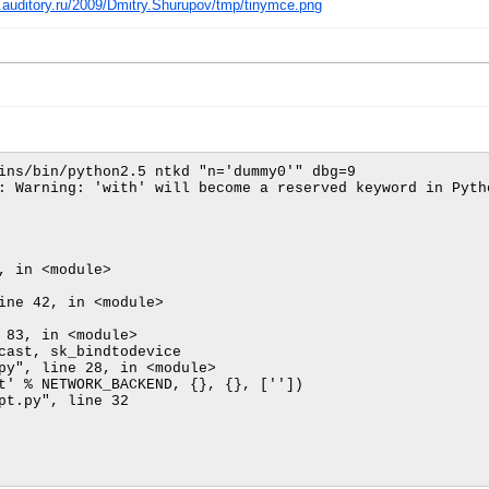
.auditory.ru/2009/Dmitry.Shurupov/tmp/tinymce.png
ins/bin/python2.5 ntkd "n='dummy0'" dbg=9

: Warning: 'with' will become a reserved keyword in Pytho