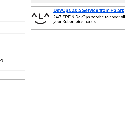
DevOps as a Service from Palark
24/7 SRE & DevOps service to cover all
your Kubernetes needs.
од