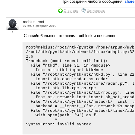
При создании любого сообщения:
share
Ответить
Цитировать
mebius_root
07:59, 5 февраля 2010
5
Cпасибо большое, отключил adblock и появилось …
root@mebius:/root/ntk/pyntk# /home/arpunk/myb
/root/ntk/pyntk/ntk/network/linux/adapt.py:32
2.6

Traceback (most recent call last):

  File "ntkd", line 31, in <module>

    from ntk.ntkd import NtkNode

  File "/root/ntk/pyntk/ntk/ntkd.py", line 22, in <module>

    import ntk.core.radar as radar

  File "/root/ntk/pyntk/ntk/core/radar.py", line 42, in <module>

    import ntk.lib.rpc as rpc

  File "/root/ntk/pyntk/ntk/lib/rpc.py", line 83, in <module>

    from ntk.network.inet import sk_set_broadcast, sk_bindtodevice

  File "/root/ntk/pyntk/ntk/network/__init__.py", line 28, in <module>

    backend = __import__('ntk.network.%s.adapt' % NETWORK_BACKEND, {}, {}, [''])

  File "/root/ntk/pyntk/ntk/network/linux/adapt.py", line 32

    with open(path, 'w') as f:

            ^

SyntaxError: invalid syntax