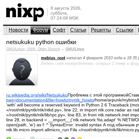
8 августа 2026,
суббота,
07:24:08 MSK
Новости
Форум
Софт
Статьи
Рецепты
Ссылки
netsukuku python ошибки
GNU/Linux, UNIX, Open Source
→
GNU/Linux
mebius_root
написал 4 февраля 2010 года в 18:35
Ведет себя неопределенно; открыл 1 тему в фор
ru.wikipedia.org/wiki/Netsukuku
Проблема с этой программойСтав
pag=documentation&file=howto/pyntk_howto
/home/arpunk/mybins/bi
'with' will become a reserved keyword in Python 2.6 Traceback (most r
«/root/ntk/pyntk/ntk/ntkd.py», line 22, in import ntk.core.radar as rada
«/root/ntk/pyntk/ntk/lib/rpc.py», line 83, in from ntk.network.inet i
line 28, in backend = __import__(’ntk.network.%s.adapt' % NETWORK_B
open(path, 'w’) as f: ^ SyntaxError: invalid syntax А под обычным py
ntk.lib.micro import allmicro_run File «/root/ntk/pyntk/ntk/lib/micro