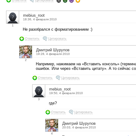
Ответить
Цитировать
mebius_root
18:36, 4 февраля 2010
1
Не разобрался с форматированием :)
Ответить
Цитировать
Дмитрий Шурупов
19:28, 4 февраля 2010
2
Например, нажимаем на «Вставить консоль» (термина
ошибок. Или через «Вставить цитату». А то сейчас 
Ответить
Цитировать
mebius_root
19:50, 4 февраля 2010
3
где?
Ответить
Цитировать
Дмитрий Шурупов
20:03, 4 февраля 2010
4