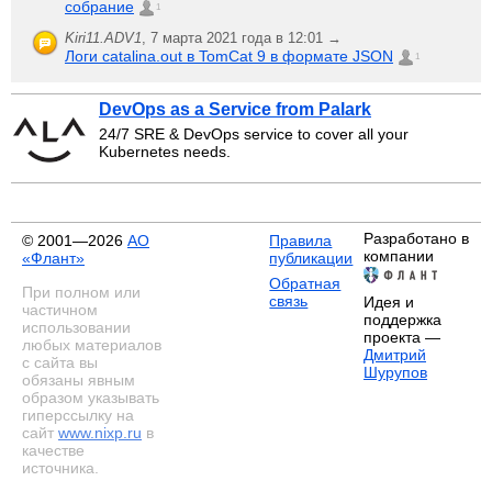
собрание
1
Kiri11.ADV1
,
7 марта 2021 года в 12:01 →
Логи catalina.out в TomCat 9 в формате JSON
1
DevOps as a Service from Palark
24/7 SRE & DevOps service to cover all your
Kubernetes needs.
Разработано в
© 2001—2026
АО
Правила
компании
«Флант»
публикации
Обратная
При полном или
связь
Идея и
частичном
поддержка
использовании
проекта —
любых материалов
Дмитрий
с сайта вы
Шурупов
обязаны явным
образом указывать
гиперссылку на
сайт
www.nixp.ru
в
качестве
источника.