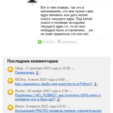
5
Вот в чем плаваю, так это в
непонимании, что мне нужно само
ядро обновить или дать kernel-
source текущего ядра. Под kernel-
source я понимаю исходники
текущего ядра т.е. то из чего
оно(ядро) было установлено… уж
не знаю правильно это или нет.
Ответить
Цитировать
Последние комментарии
OlegL
,
17 декабря 2023 года в 15:00 →
Перекличка
21
REDkiy
,
8 июня 2023 года в 9:09 →
Как «замокать» файл для юниттеста в Python?
2
fhunter
,
29 ноября 2022 года в 2:09 →
Проблема с NO_PUBKEY: как получить GPG-ключ и
добавить его в базу apt?
6
Иванн
,
9 апреля 2022 года в 8:31 →
Ассоциация РАСПО провела первое учредительное