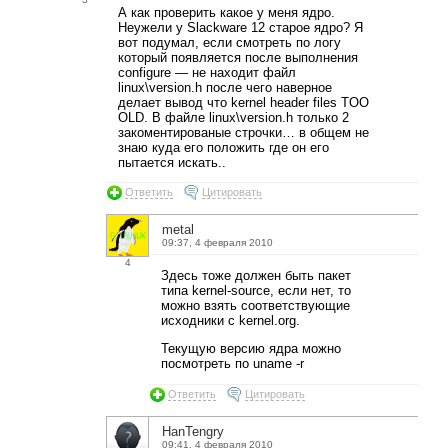
А как проверить какое у меня ядро.
Неужели у Slackware 12 старое ядро? Я
вот подумал, если смотреть по логу
который появляется после выполнения
configure — не находит файл
linux\version.h после чего наверное
делает вывод что kernel header files TOO
OLD. В файле linux\version.h только 2
закоментированые строчки… в общем не
знаю куда его положить где он его
пытается искать..
Ответить
Цитировать
metal
09:37, 4 февраля 2010
4
Здесь тоже должен быть пакет
типа kernel-source, если нет, то
можно взять соответствующие
исходники с kernel.org.
Текущую версию ядра можно
посмотреть по uname -r
Ответить
Цитировать
HanTengry
09:41, 4 февраля 2010