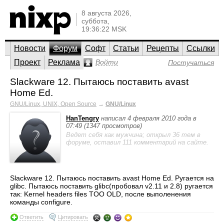
8 августа 2026,
суббота,
19:36:22 MSK
Новости
Форум
Софт
Статьи
Рецепты
Ссылки
Проект
Реклама
Войти
Постучаться
Slackware 12. Пытаюсь поставить avast
Home Ed.
GNU/Linux, UNIX, Open Source
→
GNU/Linux
HanTengry
написал 4 февраля 2010 года в
07:49 (1347 просмотров)
Ведет себя как мужчина; открыл 36 тем в
форуме, оставил 111 комментарий на сайте.
Slackware 12. Пытаюсь поставить avast Home Ed. Ругается на
glibc. Пытаюсь поставить glibc(пробовал v2.11 и 2.8) ругается
так: Kernel headers files TOO OLD, после выполенения
команды configure.
Ответить
Цитировать