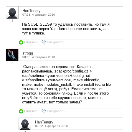
HanTengry
07:53, 4 февраля 2010
1
На SUSE SLES9 то удалось поставить, но там я
знаю как через Yast kernel-source поставить, а
тут в тупике.
Ответить
Цитировать
strogg
08:53, 4 февраля 2010
2
Сырцы свежие на кернел.орг. Качаешь,
распаковываешь, zcat /proc/config.gz >
/usr/src/linux-<your-version>/.config, cd
/usr/src/linux-<your-version>, make oldconfig,
make, make modules_install, make install (если lilo
то может ещё чего), ребут. Если система не
убьётся, то обновляй глибц. Если и после этого
не убьётся, то тебе крупно повезло, можешь
ставить avast, вот только зачем?
Ответить
Цитировать
HanTengry
09:22, 4 февраля 2010
3