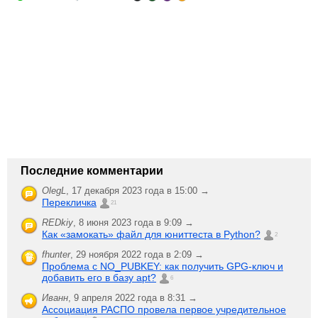
Последние комментарии
OlegL
,
17 декабря 2023 года в 15:00 →
Перекличка
21
REDkiy
,
8 июня 2023 года в 9:09 →
Как «замокать» файл для юниттеста в Python?
2
fhunter
,
29 ноября 2022 года в 2:09 →
Проблема с NO_PUBKEY: как получить GPG-ключ и
добавить его в базу apt?
6
Иванн
,
9 апреля 2022 года в 8:31 →
Ассоциация РАСПО провела первое учредительное