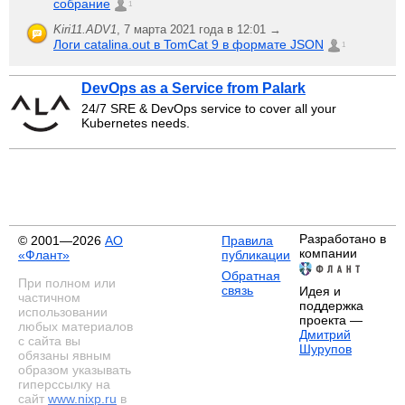
собрание
1
Kiri11.ADV1
,
7 марта 2021 года в 12:01 →
Логи catalina.out в TomCat 9 в формате JSON
1
DevOps as a Service from Palark
24/7 SRE & DevOps service to cover all your
Kubernetes needs.
Разработано в
© 2001—2026
АО
Правила
компании
«Флант»
публикации
Обратная
При полном или
связь
Идея и
частичном
поддержка
использовании
проекта —
любых материалов
Дмитрий
с сайта вы
Шурупов
обязаны явным
образом указывать
гиперссылку на
сайт
www.nixp.ru
в