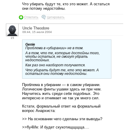
Что убирать будут те, кто это может. А остаться
они потому недостойны.
Ответить
Цитировать
Uncle Theodore
09:44, 15 июля 2004
15
Genie
Проблема в «убирании» не в том.
А в том, что те, которые достойны того,
чтобы остаться, не смогут убрать
недостойных.
Как раз оно наоборот получается.
Что убирать будут те, кто это может. А
остаться они потому недостойны.
Проблема в убирании — в самом убирании.
Логические финты ушами здесь ни при чем.
Научитесь жить среди себе подобных. Это
интересно и отнимает не так уж много сил.
Кстати, формальный ответ на формальный
вопрос Анархиста:
>> На основании чего сделаны эти выводы?
>>fly4life: И будет скукотищщщща….