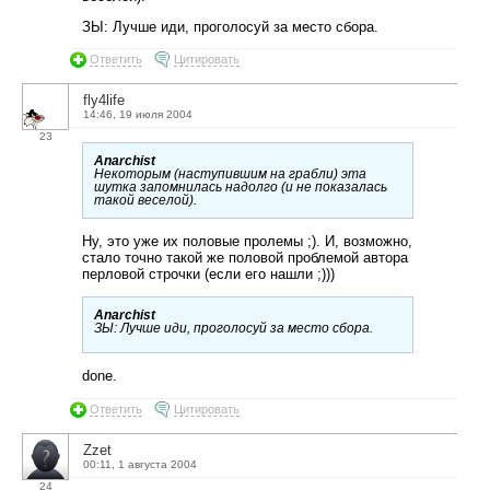
ЗЫ: Лучше иди, проголосуй за место сбора.
Ответить
Цитировать
fly4life
14:46, 19 июля 2004
23
Anarchist
Некоторым (наступившим на грабли) эта
шутка запомнилась надолго (и не показалась
такой веселой).
Ну, это уже их половые пролемы ;). И, возможно,
стало точно такой же половой проблемой автора
перловой строчки (если его нашли ;)))
Anarchist
ЗЫ: Лучше иди, проголосуй за место сбора.
done.
Ответить
Цитировать
Zzet
00:11, 1 августа 2004
24