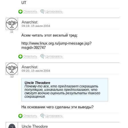
UT
Ответить
Цитировать
Anarchist
09:19, 15 июля 2004
11
Асем читать этот веселый тред:
http://www.linux.org.ru/jump-message.jsp?
msgid=392747
Ответить
Цитировать
Anarchist
09:20, 15 июля 2004
12
Uncle Theodore
Почему-то все, кто предлагает сокращать
популяцию, изначально предполагают, что
смогут воочию оценить результаты такого
сокращения.
На основании чего сделаны эти выводы?
Ответить
Цитировать
Uncle Theodore