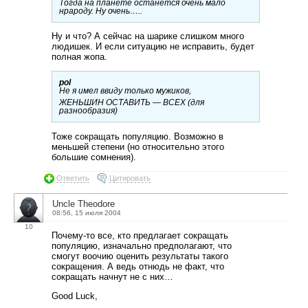
Тогда на планете останется очень мало
нрароду. Ну очень…..
Ну и что? А сейчас на шарике слишком много
людишек. И если ситуацию не исправить, будет
полная жопа.
pol
Не я имел ввиду только мужиков,
ЖЕНЬШИН ОСТАВИТЬ — ВСЕХ (для
разнообразия)
Тоже сокращать популяцию. Возможно в
меньшей степени (но относительно этого
большие сомнения).
Ответить
Цитировать
Uncle Theodore
08:56, 15 июля 2004
10
Почему-то все, кто предлагает сокращать
популяцию, изначально предполагают, что
смогут воочию оценить результаты такого
сокращения. А ведь отнюдь не факт, что
сокращать начнут не с них…
Good Luck,