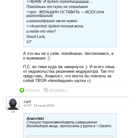
>>fly4life: И будет скукотищщщща….
Покойники от скуки не страдают
>>pol: ЖЕНЬШИН ОСТАВИТЬ — ВСЕХ (для
разнообразия)
и разнообразие им не нужно
>>Anarchist: будет полная жопа.
а тебе-то что?
Good Luck,
UT
А это мы не о себе, покойниках, беспокоимся, а
о выживших ;).
П.С. во тема куда аж завернула ;). И всего лишь
от недовольства решением модератора. Так что
представь, Анархист, что могла бы повлечь за
собой ТВОЯ «безобидная» шутка =).
Ответить
Цитировать
xant
13:57, 19 июля 2004
19
Anarchist
Стоило порекомендовать совершенно
безобидную вещь: прописать у рута в ~/.bashrc