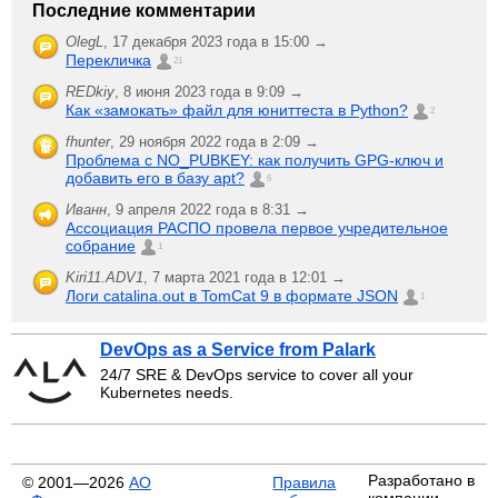
Последние комментарии
OlegL
,
17 декабря 2023 года в 15:00 →
Перекличка
21
REDkiy
,
8 июня 2023 года в 9:09 →
Как «замокать» файл для юниттеста в Python?
2
fhunter
,
29 ноября 2022 года в 2:09 →
Проблема с NO_PUBKEY: как получить GPG-ключ и
добавить его в базу apt?
6
Иванн
,
9 апреля 2022 года в 8:31 →
Ассоциация РАСПО провела первое учредительное
собрание
1
Kiri11.ADV1
,
7 марта 2021 года в 12:01 →
Логи catalina.out в TomCat 9 в формате JSON
1
DevOps as a Service from Palark
24/7 SRE & DevOps service to cover all your
Kubernetes needs.
Разработано в
© 2001—2026
АО
Правила