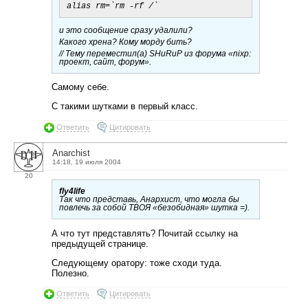
и это сообщение сразу удалили?
Какого хрена? Кому морду бить?
// Тему переместил(а) SHuRuP из форума «nixp:
проект, сайт, форум».
Самому себе.
С такими шутками в первый класс.
Ответить
Цитировать
Anarchist
14:18, 19 июля 2004
20
fly4life
Так что представь, Анархист, что могла бы
повлечь за собой ТВОЯ «безобидная» шутка =).
А что тут представлять? Почитай ссылку на
предыдущей странице.
Следующему оратору: тоже сходи туда.
Полезно.
Ответить
Цитировать