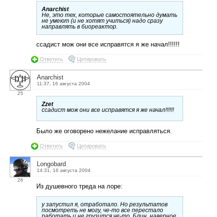
Anarchist
Не, это тех, которые самостоятельно думать
не умеют (и не хотят учиться) надо сразу
направлять в биореактор.
ссадист мож они все исправятся я же начал!!!!!!
Ответить
Цитировать
Anarchist
11:37, 16 августа 2004
25
Zzet
ссадист мож они все исправятся я же начал!!!!!!
Было же оговорено нежелание исправляться.
Ответить
Цитировать
Longobard
14:31, 16 августа 2004
26
Из душевного треда на лоре:
у запустил я, отработало. Но результатов
посмотреть не могу, че-то все перестало
работать и не грузится че-то. Блин, наверное