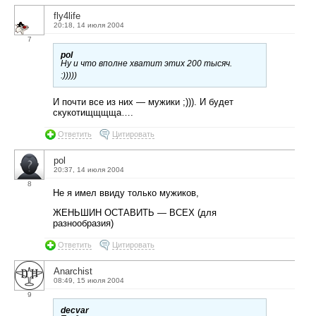
fly4life
20:18, 14 июля 2004
7
pol
Ну и что вполне хватит этих 200 тысяч.
:)))))
И почти все из них — мужики ;))). И будет
скукотищщщща….
Ответить
Цитировать
pol
20:37, 14 июля 2004
8
Не я имел ввиду только мужиков,
ЖЕНЬШИН ОСТАВИТЬ — ВСЕХ (для
разнообразия)
Ответить
Цитировать
Anarchist
08:49, 15 июля 2004
9
decvar