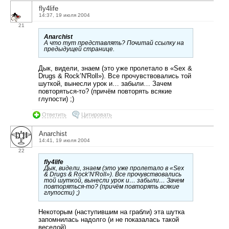
fly4life
14:37, 19 июля 2004
21
Anarchist
А что тут представлять? Почитай ссылку на
предыдущей странице.
Дык, видели, знаем (это уже пролетало в «Sex &
Drugs & Rock’N'Roll»). Все прочувствовались той
шуткой, вынесли урок и… забыли… Зачем
повторяться-то? (причём повторять всякие
глупости) ;)
Ответить
Цитировать
Anarchist
14:41, 19 июля 2004
22
fly4life
Дык, видели, знаем (это уже пролетало в «Sex
& Drugs & Rock’N'Roll»). Все прочувствовались
той шуткой, вынесли урок и… забыли… Зачем
повторяться-то? (причём повторять всякие
глупости) ;)
Некоторым (наступившим на грабли) эта шутка
запомнилась надолго (и не показалась такой
веселой).