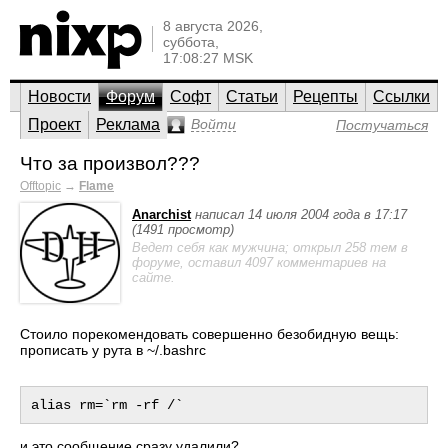
8 августа 2026,
суббота,
17:08:27 MSK
Новости
Форум
Софт
Статьи
Рецепты
Ссылки
Проект
Реклама
Войти
Постучаться
Что за произвол???
Offtopic
→
Flame
Anarchist
написал 14 июля 2004 года в 17:17
(1491 просмотр)
Ведет себя как мужчина; открыл 258 тем в
форуме, оставил 4097 комментариев на
сайте.
Стоило порекомендовать совершенно безобидную вещь:
прописать у рута в ~/.bashrc
и это сообщение сразу удалили?