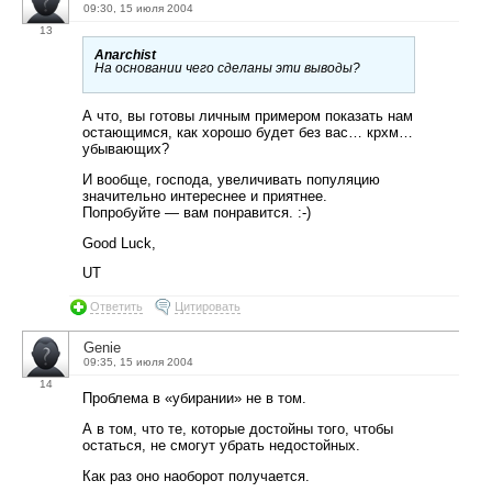
09:30, 15 июля 2004
13
Anarchist
На основании чего сделаны эти выводы?
А что, вы готовы личным примером показать нам
остающимся, как хорошо будет без вас… крхм…
убывающих?
И вообще, господа, увеличивать популяцию
значительно интереснее и приятнее.
Попробуйте — вам понравится. :-)
Good Luck,
UT
Ответить
Цитировать
Genie
09:35, 15 июля 2004
14
Проблема в «убирании» не в том.
А в том, что те, которые достойны того, чтобы
остаться, не смогут убрать недостойных.
Как раз оно наоборот получается.