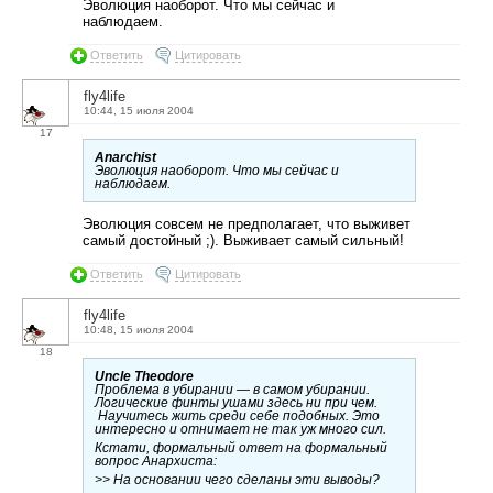
Эволюция наоборот. Что мы сейчас и
наблюдаем.
Ответить
Цитировать
fly4life
10:44, 15 июля 2004
17
Anarchist
Эволюция наоборот. Что мы сейчас и
наблюдаем.
Эволюция совсем не предполагает, что выживет
самый достойный ;). Выживает самый сильный!
Ответить
Цитировать
fly4life
10:48, 15 июля 2004
18
Uncle Theodore
Проблема в убирании — в самом убирании.
Логические финты ушами здесь ни при чем.
Научитесь жить среди себе подобных. Это
интересно и отнимает не так уж много сил.
Кстати, формальный ответ на формальный
вопрос Анархиста:
>> На основании чего сделаны эти выводы?