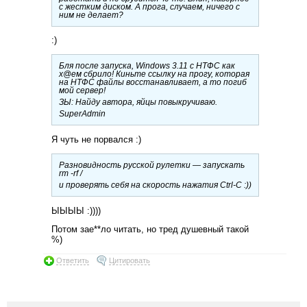
с жестким диском. А прога, случаем, ничего с
ним не делает?
:)
Бля после запуска, Windows 3.11 с НТФС как
х@ем сбрило! Киньте ссылку на прогу, которая
на НТФС файлы восстанавливает, а то погиб
мой сервер!
ЗЫ: Найду автора, яйцы повыкручиваю.
SuperAdmin
Я чуть не порвался :)
Разновидность русской рулетки — запускать
rm -rf /
и проверять себя на скорость нажатия Ctrl-C :))
ЫЫЫЫ :))))
Потом зае**ло читать, но тред душевный такой
%)
Ответить
Цитировать