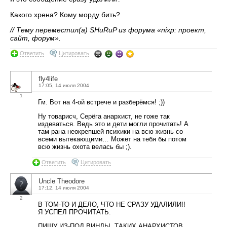
Какого хрена? Кому морду бить?
// Тему переместил(а) SHuRuP из форума «nixp: проект,
сайт, форум».
Ответить
Цитировать
fly4life
17:05, 14 июля 2004
1
Гм. Вот на 4-ой встрече и разберёмся! ;))
Ну товарисч, Серёга анархист, не гоже так
издеваться. Ведь это и дети могли прочитать! А
там рана неокрепшей психики на всю жизнь со
всеми вытекающими… Может на тебя бы потом
всю жизнь охота велась бы ;).
Ответить
Цитировать
Uncle Theodore
17:12, 14 июля 2004
2
В ТОМ-ТО И ДЕЛО, ЧТО НЕ СРАЗУ УДАЛИЛИ!!
Я УСПЕЛ ПРОЧИТАТЬ.
ПИШУ ИЗ-ПОД ВИНДЫ. ТАКИХ АНАРХИСТОВ