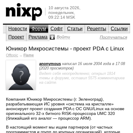
10 августа 2026,
понедельник,
09:22:14 MSK
Новости
Форум
Софт
Статьи
Рецепты
Ссылки
Проект
Реклама
Войти
Постучаться
Юникор Микросистемы - проект PDA с Linux
Offtopic
→
Flame
anonymous
написал 16 июля 2004 года в 17:08
(2020 просмотров)
Ведет себя неопределенно; открыл 1814
темы в форуме, оставил 5575 комментариев
на сайте.
Компания Юникор Микросистемы (г. Зеленоград),
разрабатывающая ИС уровня «система на кристалле»
анонсирует проект создания PDA с ОС GNU/Linux на основе
оригинального 32-х битного RISK-процессора UMC 320
(ближайший его аналог — процессор ARM).
В настоящий момент мы ищем партнеров (от частных
программистов и групп до крупных организаций), которые