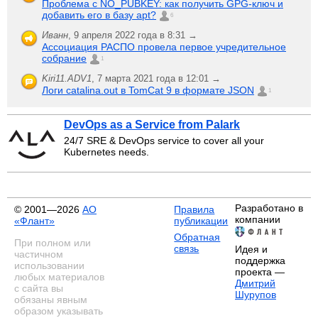
Проблема с NO_PUBKEY: как получить GPG-ключ и
добавить его в базу apt?
6
Иванн
,
9 апреля 2022 года в 8:31 →
Ассоциация РАСПО провела первое учредительное
собрание
1
Kiri11.ADV1
,
7 марта 2021 года в 12:01 →
Логи catalina.out в TomCat 9 в формате JSON
1
DevOps as a Service from Palark
24/7 SRE & DevOps service to cover all your
Kubernetes needs.
Разработано в
© 2001—2026
АО
Правила
компании
«Флант»
публикации
Обратная
При полном или
связь
Идея и
частичном
поддержка
использовании
проекта —
любых материалов
Дмитрий
с сайта вы
Шурупов
обязаны явным
образом указывать