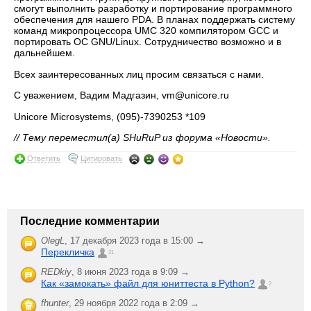
смогут выполнить разработку и портирование программного
обеспечения для нашего PDA. В планах поддержать систему
команд микропроцессора UMC 320 компилятором GCC и
портировать ОС GNU/Linux. Сотрудничество возможно и в
дальнейшем.
Всех заинтересованных лиц просим связаться с нами.
С уважением, Вадим Мадгазин, vm@unicore.ru
Unicore Microsystems, (095)-7390253 *109
// Тему переместил(а) SHuRuP из форума «Новости».
Ответить
Цитировать
Последние комментарии
OlegL
,
17 декабря 2023 года в 15:00 →
Перекличка
21
REDkiy
,
8 июня 2023 года в 9:09 →
Как «замокать» файл для юниттеста в Python?
2
fhunter
,
29 ноября 2022 года в 2:09 →