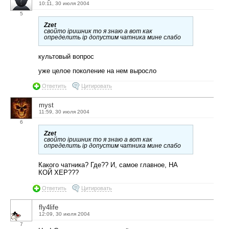
10:11, 30 июля 2004
5
Zzet
свойто ipишник то я знаю а вот как
определить ip допустим чатника мине слабо
культовый вопрос
уже целое поколение на нем выросло
Ответить
Цитировать
myst
11:59, 30 июля 2004
6
Zzet
свойто ipишник то я знаю а вот как
определить ip допустим чатника мине слабо
Какого чатника? Где?? И, самое главное, НА
КОЙ ХЕР???
Ответить
Цитировать
fly4life
12:09, 30 июля 2004
7