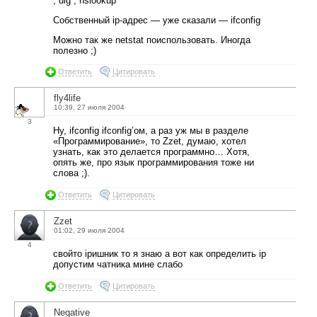
, dig , nslookup
Собственный ip-адрес — уже сказали — ifconfig
Можно так же netstat поиспользовать. Иногда
полезно ;)
Ответить
Цитировать
fly4life
10:39, 27 июля 2004
3
Ну, ifconfig ifconfig’ом, а раз уж мы в разделе
«Программирование», то Zzet, думаю, хотел
узнать, как это делается программно… Хотя,
опять же, про язык программирования тоже ни
слова ;).
Ответить
Цитировать
Zzet
01:02, 29 июля 2004
4
свойто ipишник то я знаю а вот как определить ip
допустим чатника мине слабо
Ответить
Цитировать
Negative