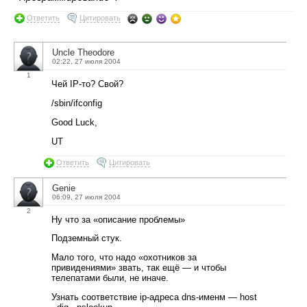
Ответить
Цитировать
Uncle Theodore
02:22, 27 июля 2004
1
Чей IP-то? Свой?
/sbin/ifconfig
Good Luck,
UT
Ответить
Цитировать
Genie
06:09, 27 июля 2004
2
Ну что за «описание проблемы»
Подземный стук.
Мало того, что надо «охотников за
привидениями» звать, так ещё — и чтобы
телепатами были, не иначе.
Узнать соответствие ip-адреса dns-именм — host