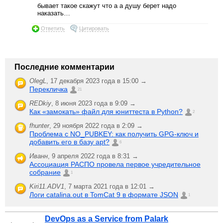
бывает такое скажут что а а душу берет надо
наказать…
Ответить
Цитировать
Последние комментарии
OlegL
,
17 декабря 2023 года в 15:00 →
Перекличка
21
REDkiy
,
8 июня 2023 года в 9:09 →
Как «замокать» файл для юниттеста в Python?
2
fhunter
,
29 ноября 2022 года в 2:09 →
Проблема с NO_PUBKEY: как получить GPG-ключ и
добавить его в базу apt?
6
Иванн
,
9 апреля 2022 года в 8:31 →
Ассоциация РАСПО провела первое учредительное
собрание
1
Kiri11.ADV1
,
7 марта 2021 года в 12:01 →
Логи catalina.out в TomCat 9 в формате JSON
1
DevOps as a Service from Palark