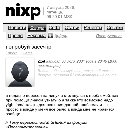
7 августа 2026,
пятница,
09:20:01 MSK
Новости
Форум
Софт
Статьи
Рецепты
Ссылки
Проект
Реклама
Войти
Постучаться
попробуй засеч ip
Offtopic
→
Flame
Zzet
написал 30 июля 2004 года в 20:45 (1060
просмотров)
Ведет себя как мужчина; открыл 6 тем в
форуме, оставил 61 комментарий на сайте.
я недавно пересел на линух и столкнулся с проблемой. как
при помощи линуха узнать ip а также что возможно надо
yfgbcfnm/скачать для решения данной проблемы и т.п.
просто в винде у меня все было а винда мне не нравится
вообще.
// Тему переместил(а) SHuRuP из форума
«Программирование».