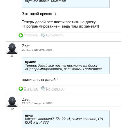
тут то точно заметят
Это такой прикол ;).
Теперь давай все посты постить на доску
«Программирование», ведь там их заметят!
Ответить
Цитировать
Zzet
22:31, 3 августа 2004
11
fly4life
Теперь давай все посты постить на доску
«Программирование», ведь там их заметят!
оригинально давай!!
Ответить
Цитировать
Zzet
21:57, 6 августа 2004
12
myst
Какого чатника? Где?? И, самое главное, НА
КОЙ Х Е Р ???